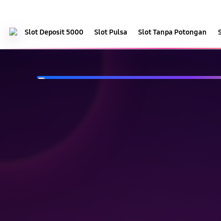
Slot Deposit 5000
Slot Pulsa
Slot Tanpa Potongan