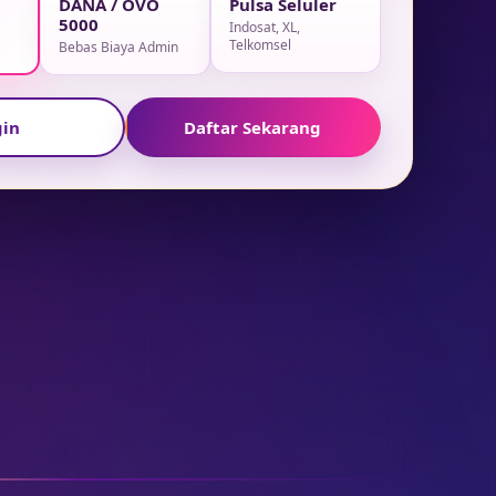
DANA / OVO
Pulsa Seluler
5000
Indosat, XL,
Telkomsel
Bebas Biaya Admin
gin
Daftar Sekarang