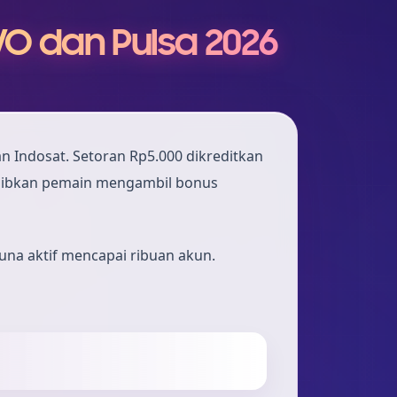
VO dan Pulsa 2026
n Indosat. Setoran Rp5.000 dikreditkan
wajibkan pemain mengambil bonus
una aktif mencapai ribuan akun.