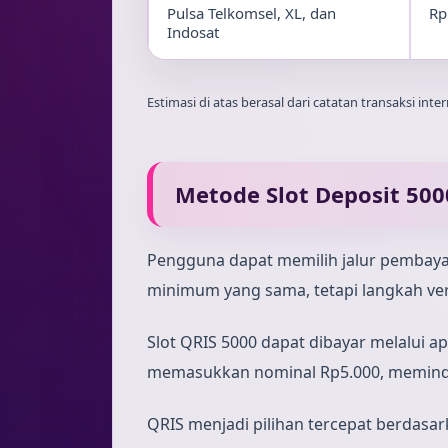
Pulsa Telkomsel, XL, dan
Rp
Indosat
Estimasi di atas berasal dari catatan transaksi in
Metode Slot Deposit 500
Pengguna dapat memilih jalur pembaya
minimum yang sama, tetapi langkah ve
Slot QRIS 5000 dapat dibayar melalui 
memasukkan nominal Rp5.000, memindai
QRIS menjadi pilihan tercepat berdasark