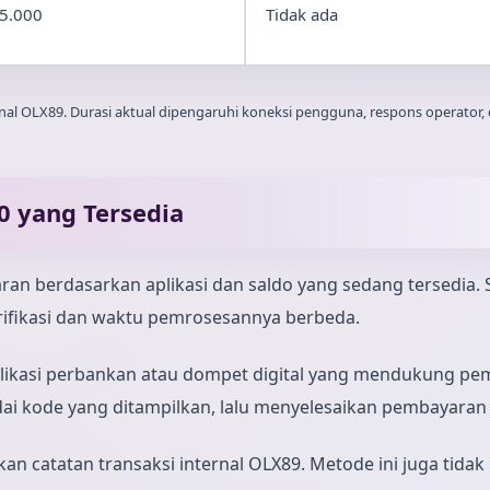
5.000
Tidak ada
ternal OLX89. Durasi aktual dipengaruhi koneksi pengguna, respons operator
0 yang Tersedia
ran berdasarkan aplikasi dan saldo yang sedang tersedi
rifikasi dan waktu pemrosesannya berbeda.
aplikasi perbankan atau dompet digital yang mendukung p
 kode yang ditampilkan, lalu menyelesaikan pembayaran 
an catatan transaksi internal OLX89. Metode ini juga tidak