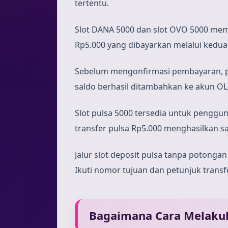
tertentu.
Slot DANA 5000 dan slot OVO 5000 me
Rp5.000 yang dibayarkan melalui kedua
Sebelum mengonfirmasi pembayaran, pe
saldo berhasil ditambahkan ke akun OL
Slot pulsa 5000 tersedia untuk pengguna
transfer pulsa Rp5.000 menghasilkan s
Jalur slot deposit pulsa tanpa potongan
Ikuti nomor tujuan dan petunjuk trans
Bagaimana Cara Melakuk