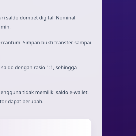
 saldo dompet digital. Nominal
dmin.
rcantum. Simpan bukti transfer sampai
i saldo dengan rasio 1:1, sehingga
engguna tidak memiliki saldo e-wallet.
tor dapat berubah.