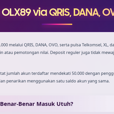
0 OLX89 via QRIS, DANA, O
0 melalui QRIS, DANA, OVO, serta pulsa Telkomsel, XL, da
in atau pemotongan nilai. Deposit reguler juga tidak me
catat jumlah akun terdaftar mendekati 50.000 dengan pengg
 dan penarikan menggunakan satu saldo akun yang sama.
 Benar-Benar Masuk Utuh?