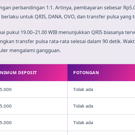
engan perbandingan 1:1. Artinya, pembayaran sebesar Rp5.0
 berlaku untuk QRIS, DANA, OVO, dan transfer pulsa yang 
mai pukul 19.00–21.00 WIB menunjukkan QRIS biasanya terve
ngkan transfer pulsa rata-rata selesai dalam 90 detik. Wa
luler mengalami gangguan.
NIMUM DEPOSIT
POTONGAN
5.000
Tidak ada
5.000
Tidak ada
5.000
Tidak ada