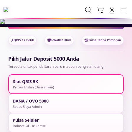
Cari
Troli
Login
Navigation
⚡
🛡️
💯
QRIS 17 Detik
E-Wallet Utuh
Pulsa Tanpa Potongan
Pilih Jalur Deposit 5000 Anda
5K
Tersedia untuk pendaftaran baru maupun pengisian ulang.
Slot QRIS 5K
Proses Instan (Disarankan)
DANA / OVO 5000
Bebas Biaya Admin
Pulsa Seluler
Indosat, XL, Telkomsel