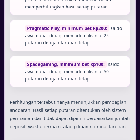
memperhitungkan hasil setiap putaran.
Pragmatic Play, minimum bet Rp200:
saldo
awal dapat dibagi menjadi maksimal 25
putaran dengan taruhan tetap.
Spadegaming, minimum bet Rp100:
saldo
awal dapat dibagi menjadi maksimal 50
putaran dengan taruhan tetap.
Perhitungan tersebut hanya menunjukkan pembagian
anggaran. Hasil setiap putaran ditentukan oleh sistem
permainan dan tidak dapat dijamin berdasarkan jumlah
deposit, waktu bermain, atau pilihan nominal taruhan.