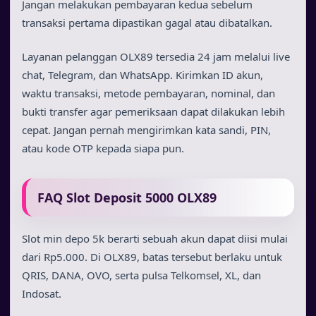
Jangan melakukan pembayaran kedua sebelum
transaksi pertama dipastikan gagal atau dibatalkan.
Layanan pelanggan OLX89 tersedia 24 jam melalui live
chat, Telegram, dan WhatsApp. Kirimkan ID akun,
waktu transaksi, metode pembayaran, nominal, dan
bukti transfer agar pemeriksaan dapat dilakukan lebih
cepat. Jangan pernah mengirimkan kata sandi, PIN,
atau kode OTP kepada siapa pun.
FAQ Slot Deposit 5000 OLX89
Slot min depo 5k berarti sebuah akun dapat diisi mulai
dari Rp5.000. Di OLX89, batas tersebut berlaku untuk
QRIS, DANA, OVO, serta pulsa Telkomsel, XL, dan
Indosat.