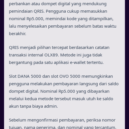
perbankan atau dompet digital yang mendukung
pemindaian QRIS. Pengguna cukup memasukkan
nominal Rp5.000, memindai kode yang ditampilkan,
lalu menyelesaikan pembayaran sebelum batas waktu
berakhir.
QRIS menjadi pilihan tercepat berdasarkan catatan
transaksi internal OLX89. Metode ini juga tidak
bergantung pada satu aplikasi e-wallet tertentu.
Slot DANA 5000 dan slot OVO 5000 memungkinkan
pengguna melakukan pembayaran langsung dari saldo
dompet digital. Nominal Rp5.000 yang dibayarkan
melalui kedua metode tersebut masuk utuh ke saldo
akun tanpa biaya admin.
Sebelum mengonfirmasi pembayaran, periksa nomor
tujuan, nama penerima, dan nominal yang tercantum.