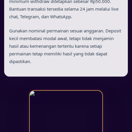
minimum withdraw ditetapkan sebesar Rp50.000.
Bantuan transaksi tersedia selama 24 jam melalui live
chat, Telegram, dan WhatsApp.
Gunakan nominal permainan sesuai anggaran. Deposit
kecil membatasi modal awal, tetapi tidak menjamin
hasil atau kemenangan tertentu karena setiap
permainan tetap memiliki hasil yang tidak dapat
dipastikan.