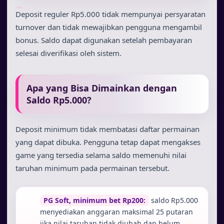
Deposit reguler Rp5.000 tidak mempunyai persyaratan
turnover dan tidak mewajibkan pengguna mengambil
bonus. Saldo dapat digunakan setelah pembayaran
selesai diverifikasi oleh sistem.
Apa yang Bisa Dimainkan dengan
Saldo Rp5.000?
Deposit minimum tidak membatasi daftar permainan
yang dapat dibuka. Pengguna tetap dapat mengakses
game yang tersedia selama saldo memenuhi nilai
taruhan minimum pada permainan tersebut.
5K
PG Soft, minimum bet Rp200:
saldo Rp5.000
menyediakan anggaran maksimal 25 putaran
jika nilai taruhan tidak diubah dan belum