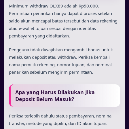
Minimum withdraw OLX89 adalah Rp50.000.
Permintaan penarikan hanya dapat diproses setelah
saldo akun mencapai batas tersebut dan data rekening
atau e-wallet tujuan sesuai dengan identitas
pembayaran yang didaftarkan.
5K
Pengguna tidak diwajibkan mengambil bonus untuk
melakukan deposit atau withdraw. Periksa kembali
5K
nama pemilik rekening, nomor tujuan, dan nominal
penarikan sebelum mengirim permintaan.
Apa yang Harus Dilakukan Jika
Deposit Belum Masuk?
Periksa terlebih dahulu status pembayaran, nominal
transfer, metode yang dipilih, dan ID akun tujuan.