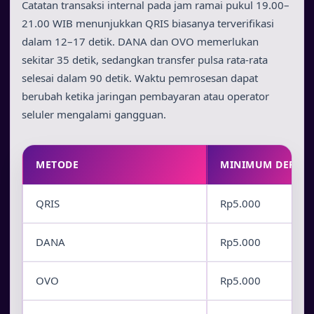
Catatan transaksi internal pada jam ramai pukul 19.00–
21.00 WIB menunjukkan QRIS biasanya terverifikasi
dalam 12–17 detik. DANA dan OVO memerlukan
sekitar 35 detik, sedangkan transfer pulsa rata-rata
selesai dalam 90 detik. Waktu pemrosesan dapat
berubah ketika jaringan pembayaran atau operator
seluler mengalami gangguan.
METODE
MINIMUM DEPOSI
QRIS
Rp5.000
DANA
Rp5.000
OVO
Rp5.000