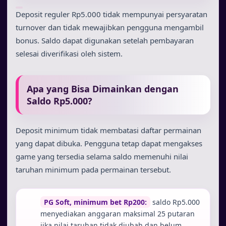
Deposit reguler Rp5.000 tidak mempunyai persyaratan
turnover dan tidak mewajibkan pengguna mengambil
bonus. Saldo dapat digunakan setelah pembayaran
selesai diverifikasi oleh sistem.
Apa yang Bisa Dimainkan dengan
Saldo Rp5.000?
Deposit minimum tidak membatasi daftar permainan
yang dapat dibuka. Pengguna tetap dapat mengakses
game yang tersedia selama saldo memenuhi nilai
taruhan minimum pada permainan tersebut.
PG Soft, minimum bet Rp200:
saldo Rp5.000
menyediakan anggaran maksimal 25 putaran
jika nilai taruhan tidak diubah dan belum