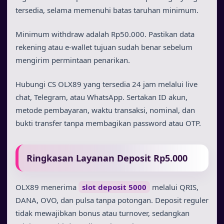
tersedia, selama memenuhi batas taruhan minimum.
Minimum withdraw adalah Rp50.000. Pastikan data
rekening atau e-wallet tujuan sudah benar sebelum
mengirim permintaan penarikan.
Hubungi CS OLX89 yang tersedia 24 jam melalui live
chat, Telegram, atau WhatsApp. Sertakan ID akun,
metode pembayaran, waktu transaksi, nominal, dan
bukti transfer tanpa membagikan password atau OTP.
Ringkasan Layanan Deposit Rp5.000
OLX89 menerima
slot deposit 5000
melalui QRIS,
DANA, OVO, dan pulsa tanpa potongan. Deposit reguler
tidak mewajibkan bonus atau turnover, sedangkan