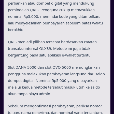
perbankan atau dompet digital yang mendukung
pemindaian QRIS. Pengguna cukup memasukkan
nominal Rp5.000, memindai kode yang ditampilkan,
lalu menyelesaikan pembayaran sebelum batas waktu
berakhir.
QRIS menjadi pilihan tercepat berdasarkan catatan
transaksi internal OLX89. Metode ini juga tidak
bergantung pada satu aplikasi e-wallet tertentu.
Slot DANA 5000 dan slot OVO 5000 memungkinkan
pengguna melakukan pembayaran langsung dari saldo
dompet digital. Nominal Rp5.000 yang dibayarkan
melalui kedua metode tersebut masuk utuh ke saldo
akun tanpa biaya admin.
Sebelum mengonfirmasi pembayaran, periksa nomor
tujuan, nama penerima, dan nominal yang tercantum.