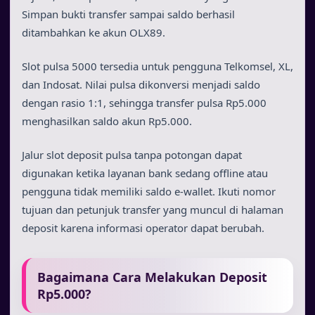
Simpan bukti transfer sampai saldo berhasil
ditambahkan ke akun OLX89.
Slot pulsa 5000 tersedia untuk pengguna Telkomsel, XL,
dan Indosat. Nilai pulsa dikonversi menjadi saldo
dengan rasio 1:1, sehingga transfer pulsa Rp5.000
menghasilkan saldo akun Rp5.000.
Jalur slot deposit pulsa tanpa potongan dapat
digunakan ketika layanan bank sedang offline atau
pengguna tidak memiliki saldo e-wallet. Ikuti nomor
tujuan dan petunjuk transfer yang muncul di halaman
deposit karena informasi operator dapat berubah.
Bagaimana Cara Melakukan Deposit
Rp5.000?