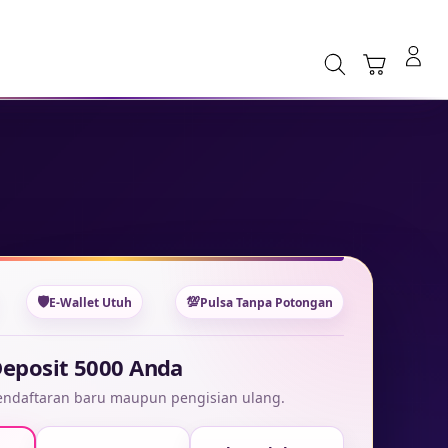
Login/Sign-Up
Cari
Troli
Cari
🛡️
💯
E-Wallet Utuh
Pulsa Tanpa Potongan
 Deposit 5000 Anda
endaftaran baru maupun pengisian ulang.