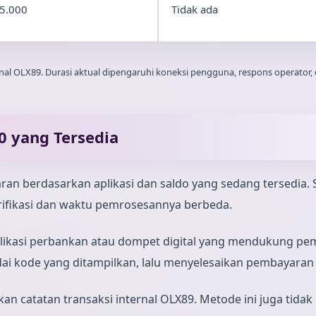
5.000
Tidak ada
ternal OLX89. Durasi aktual dipengaruhi koneksi pengguna, respons operator
0 yang Tersedia
ran berdasarkan aplikasi dan saldo yang sedang tersedi
rifikasi dan waktu pemrosesannya berbeda.
aplikasi perbankan atau dompet digital yang mendukung p
 kode yang ditampilkan, lalu menyelesaikan pembayaran 
an catatan transaksi internal OLX89. Metode ini juga tidak