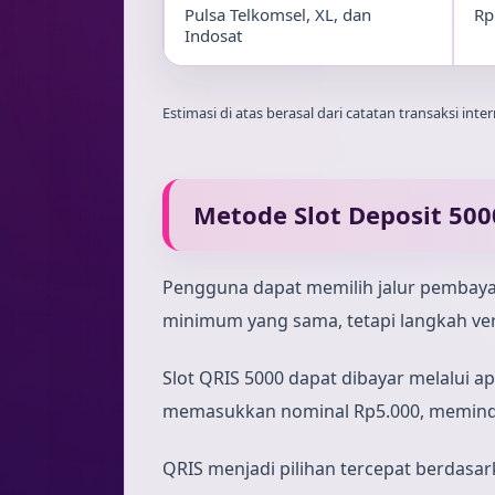
Pulsa Telkomsel, XL, dan
Rp
Indosat
Estimasi di atas berasal dari catatan transaksi in
Metode Slot Deposit 500
Pengguna dapat memilih jalur pembaya
minimum yang sama, tetapi langkah ve
Slot QRIS 5000 dapat dibayar melalui 
memasukkan nominal Rp5.000, memindai
QRIS menjadi pilihan tercepat berdasark