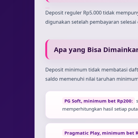
Deposit reguler Rp5.000 tidak mempun
digunakan setelah pembayaran selesai di
Apa yang Bisa Dimainka
Deposit minimum tidak membatasi daft
saldo memenuhi nilai taruhan minimum
PG Soft, minimum bet Rp200:
s
memperhitungkan hasil setiap puta
5K
5K
Pragmatic Play, minimum bet 