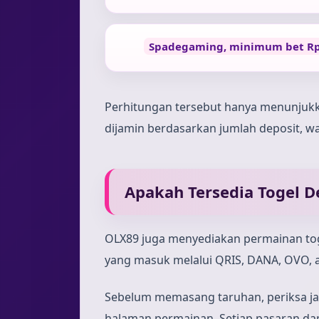
Spadegaming, minimum bet Rp
Perhitungan tersebut hanya menunjukka
dijamin berdasarkan jumlah deposit, wa
Apakah Tersedia Togel D
OLX89 juga menyediakan permainan tog
yang masuk melalui QRIS, DANA, OVO, 
Sebelum memasang taruhan, periksa ja
halaman permainan. Setiap pasaran da