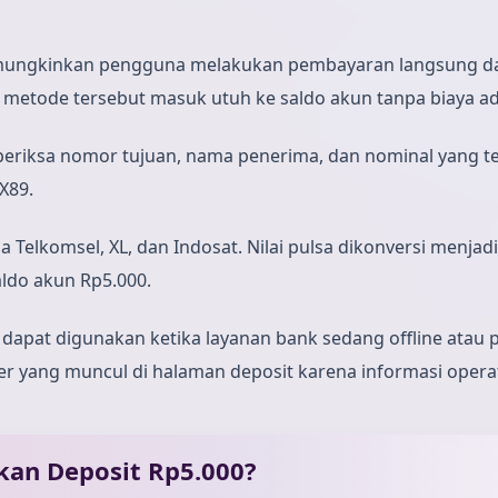
mungkinkan pengguna melakukan pembayaran langsung dari
 metode tersebut masuk utuh ke saldo akun tanpa biaya a
riksa nomor tujuan, nama penerima, dan nominal yang te
X89.
 Telkomsel, XL, dan Indosat. Nilai pulsa dikonversi menjad
aldo akun Rp5.000.
 dapat digunakan ketika layanan bank sedang offline atau p
fer yang muncul di halaman deposit karena informasi opera
an Deposit Rp5.000?