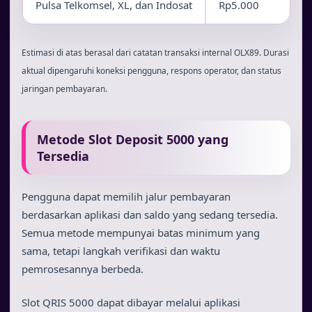
Pulsa Telkomsel, XL, dan Indosat
Rp5.000
Estimasi di atas berasal dari catatan transaksi internal OLX89. Durasi
aktual dipengaruhi koneksi pengguna, respons operator, dan status
jaringan pembayaran.
Metode Slot Deposit 5000 yang
Tersedia
Pengguna dapat memilih jalur pembayaran
berdasarkan aplikasi dan saldo yang sedang tersedia.
Semua metode mempunyai batas minimum yang
sama, tetapi langkah verifikasi dan waktu
pemrosesannya berbeda.
Slot QRIS 5000 dapat dibayar melalui aplikasi