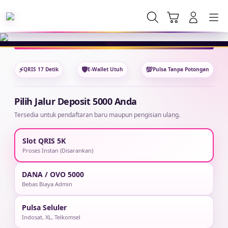
Cari
Troli
Login
Navigation
⚡
🛡️
💯
QRIS 17 Detik
E-Wallet Utuh
Pulsa Tanpa Potongan
Pilih Jalur Deposit 5000 Anda
Tersedia untuk pendaftaran baru maupun pengisian ulang.
Slot QRIS 5K
Proses Instan (Disarankan)
DANA / OVO 5000
Bebas Biaya Admin
Pulsa Seluler
Indosat, XL, Telkomsel