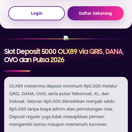
Login
Daftar Sekarang
Slot Deposit 5000 OLX89 via QRIS, DANA,
OVO dan Pulsa 2026
OLX89 menerima deposit minimum Rp5.000 melalui
QRIS, DANA, OVO, serta pulsa Telkomsel, XL, dan
Indosat. Setoran Rp5.000 dikreditkan menjadi saldo
Rp5.000 tanpa biaya admin atau pemotongan nilai.
Deposit reguler juga tidak mewajibkan pemain
mengambil bonus maupun memenuhi turnover.