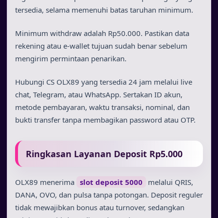
tersedia, selama memenuhi batas taruhan minimum.
Minimum withdraw adalah Rp50.000. Pastikan data
rekening atau e-wallet tujuan sudah benar sebelum
mengirim permintaan penarikan.
Hubungi CS OLX89 yang tersedia 24 jam melalui live
chat, Telegram, atau WhatsApp. Sertakan ID akun,
metode pembayaran, waktu transaksi, nominal, dan
bukti transfer tanpa membagikan password atau OTP.
Ringkasan Layanan Deposit Rp5.000
OLX89 menerima
slot deposit 5000
melalui QRIS,
DANA, OVO, dan pulsa tanpa potongan. Deposit reguler
tidak mewajibkan bonus atau turnover, sedangkan