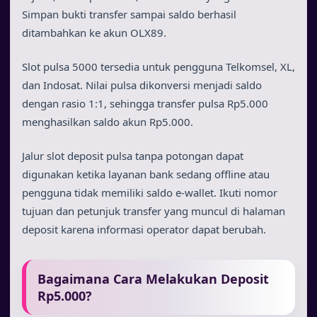
Simpan bukti transfer sampai saldo berhasil
ditambahkan ke akun OLX89.
Slot pulsa 5000 tersedia untuk pengguna Telkomsel, XL,
dan Indosat. Nilai pulsa dikonversi menjadi saldo
dengan rasio 1:1, sehingga transfer pulsa Rp5.000
menghasilkan saldo akun Rp5.000.
Jalur slot deposit pulsa tanpa potongan dapat
digunakan ketika layanan bank sedang offline atau
pengguna tidak memiliki saldo e-wallet. Ikuti nomor
tujuan dan petunjuk transfer yang muncul di halaman
deposit karena informasi operator dapat berubah.
Bagaimana Cara Melakukan Deposit
Rp5.000?