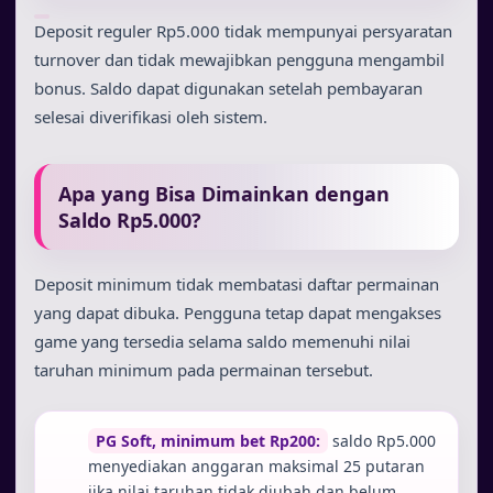
Deposit reguler Rp5.000 tidak mempunyai persyaratan
turnover dan tidak mewajibkan pengguna mengambil
bonus. Saldo dapat digunakan setelah pembayaran
selesai diverifikasi oleh sistem.
Apa yang Bisa Dimainkan dengan
Saldo Rp5.000?
Deposit minimum tidak membatasi daftar permainan
yang dapat dibuka. Pengguna tetap dapat mengakses
game yang tersedia selama saldo memenuhi nilai
taruhan minimum pada permainan tersebut.
PG Soft, minimum bet Rp200:
saldo Rp5.000
menyediakan anggaran maksimal 25 putaran
jika nilai taruhan tidak diubah dan belum