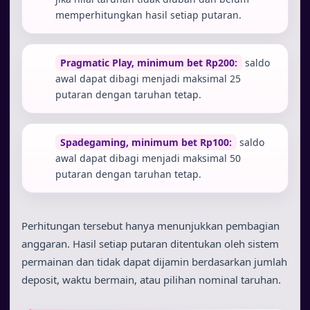
memperhitungkan hasil setiap putaran.
Pragmatic Play, minimum bet Rp200:
saldo
awal dapat dibagi menjadi maksimal 25
putaran dengan taruhan tetap.
Spadegaming, minimum bet Rp100:
saldo
awal dapat dibagi menjadi maksimal 50
putaran dengan taruhan tetap.
Perhitungan tersebut hanya menunjukkan pembagian
anggaran. Hasil setiap putaran ditentukan oleh sistem
permainan dan tidak dapat dijamin berdasarkan jumlah
deposit, waktu bermain, atau pilihan nominal taruhan.