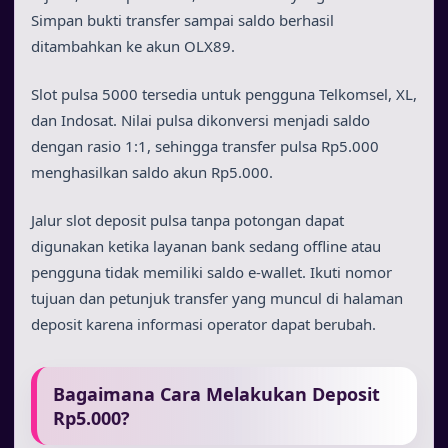
Simpan bukti transfer sampai saldo berhasil
ditambahkan ke akun OLX89.
Slot pulsa 5000 tersedia untuk pengguna Telkomsel, XL,
dan Indosat. Nilai pulsa dikonversi menjadi saldo
dengan rasio 1:1, sehingga transfer pulsa Rp5.000
menghasilkan saldo akun Rp5.000.
Jalur slot deposit pulsa tanpa potongan dapat
digunakan ketika layanan bank sedang offline atau
pengguna tidak memiliki saldo e-wallet. Ikuti nomor
tujuan dan petunjuk transfer yang muncul di halaman
deposit karena informasi operator dapat berubah.
Bagaimana Cara Melakukan Deposit
Rp5.000?