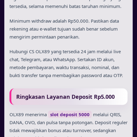
tersedia, selama memenuhi batas taruhan minimum.
Minimum withdraw adalah Rp50.000. Pastikan data
rekening atau e-wallet tujuan sudah benar sebelum
mengirim permintaan penarikan.
Hubungi CS OLX89 yang tersedia 24 jam melalui live
chat, Telegram, atau WhatsApp. Sertakan ID akun,
metode pembayaran, waktu transaksi, nominal, dan
bukti transfer tanpa membagikan password atau OTP.
Ringkasan Layanan Deposit Rp5.000
OLX89 menerima
slot deposit 5000
melalui QRIS,
DANA, OVO, dan pulsa tanpa potongan. Deposit reguler
tidak mewajibkan bonus atau turnover, sedangkan