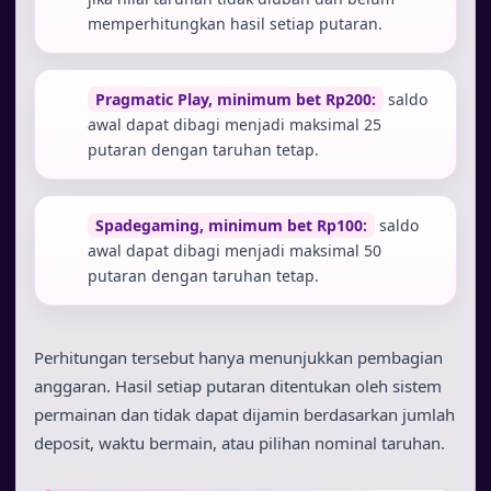
memperhitungkan hasil setiap putaran.
Pragmatic Play, minimum bet Rp200:
saldo
awal dapat dibagi menjadi maksimal 25
putaran dengan taruhan tetap.
Spadegaming, minimum bet Rp100:
saldo
awal dapat dibagi menjadi maksimal 50
putaran dengan taruhan tetap.
Perhitungan tersebut hanya menunjukkan pembagian
anggaran. Hasil setiap putaran ditentukan oleh sistem
permainan dan tidak dapat dijamin berdasarkan jumlah
deposit, waktu bermain, atau pilihan nominal taruhan.