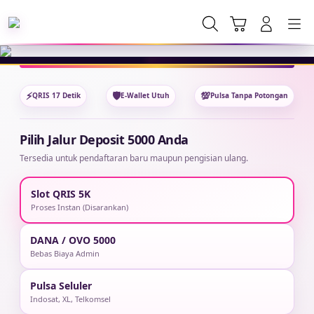
5K
Cari
Troli
Login
Navigation
⚡
🛡️
💯
QRIS 17 Detik
E-Wallet Utuh
Pulsa Tanpa Potongan
Pilih Jalur Deposit 5000 Anda
Tersedia untuk pendaftaran baru maupun pengisian ulang.
Slot QRIS 5K
Proses Instan (Disarankan)
DANA / OVO 5000
Bebas Biaya Admin
Pulsa Seluler
Indosat, XL, Telkomsel