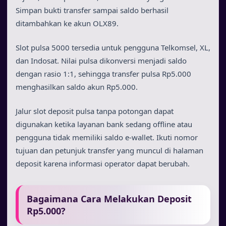
Simpan bukti transfer sampai saldo berhasil
ditambahkan ke akun OLX89.
Slot pulsa 5000 tersedia untuk pengguna Telkomsel, XL,
dan Indosat. Nilai pulsa dikonversi menjadi saldo
dengan rasio 1:1, sehingga transfer pulsa Rp5.000
menghasilkan saldo akun Rp5.000.
Jalur slot deposit pulsa tanpa potongan dapat
digunakan ketika layanan bank sedang offline atau
pengguna tidak memiliki saldo e-wallet. Ikuti nomor
tujuan dan petunjuk transfer yang muncul di halaman
deposit karena informasi operator dapat berubah.
Bagaimana Cara Melakukan Deposit
Rp5.000?