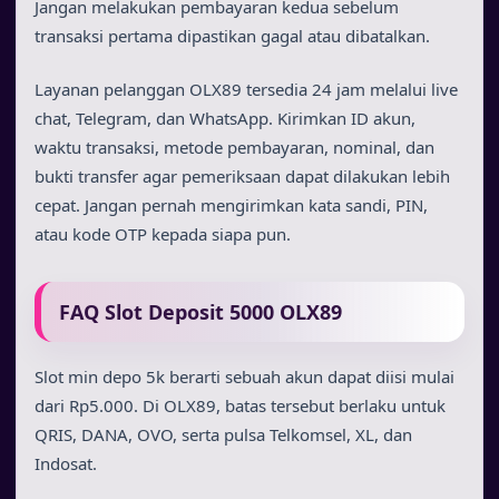
Jangan melakukan pembayaran kedua sebelum
transaksi pertama dipastikan gagal atau dibatalkan.
Layanan pelanggan OLX89 tersedia 24 jam melalui live
chat, Telegram, dan WhatsApp. Kirimkan ID akun,
waktu transaksi, metode pembayaran, nominal, dan
bukti transfer agar pemeriksaan dapat dilakukan lebih
cepat. Jangan pernah mengirimkan kata sandi, PIN,
atau kode OTP kepada siapa pun.
FAQ Slot Deposit 5000 OLX89
5K
Slot min depo 5k berarti sebuah akun dapat diisi mulai
dari Rp5.000. Di OLX89, batas tersebut berlaku untuk
QRIS, DANA, OVO, serta pulsa Telkomsel, XL, dan
Indosat.