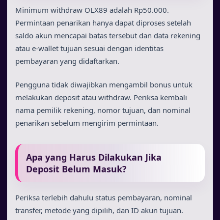
Minimum withdraw OLX89 adalah Rp50.000.
Permintaan penarikan hanya dapat diproses setelah
saldo akun mencapai batas tersebut dan data rekening
atau e-wallet tujuan sesuai dengan identitas
pembayaran yang didaftarkan.
Pengguna tidak diwajibkan mengambil bonus untuk
melakukan deposit atau withdraw. Periksa kembali
nama pemilik rekening, nomor tujuan, dan nominal
penarikan sebelum mengirim permintaan.
Apa yang Harus Dilakukan Jika
Deposit Belum Masuk?
Periksa terlebih dahulu status pembayaran, nominal
transfer, metode yang dipilih, dan ID akun tujuan.