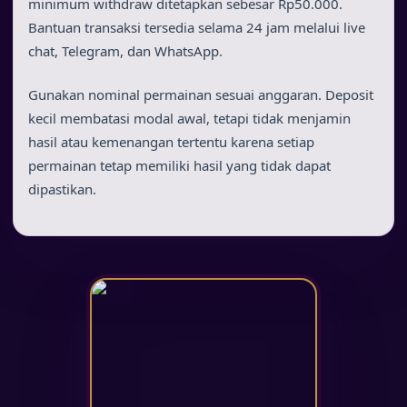
minimum withdraw ditetapkan sebesar Rp50.000.
Bantuan transaksi tersedia selama 24 jam melalui live
chat, Telegram, dan WhatsApp.
Gunakan nominal permainan sesuai anggaran. Deposit
kecil membatasi modal awal, tetapi tidak menjamin
hasil atau kemenangan tertentu karena setiap
permainan tetap memiliki hasil yang tidak dapat
dipastikan.