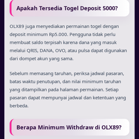
Apakah Tersedia Togel Deposit 5000?
OLX89 juga menyediakan permainan togel dengan
deposit minimum Rp5.000. Pengguna tidak perlu
membuat saldo terpisah karena dana yang masuk
melalui QRIS, DANA, OVO, atau pulsa dapat digunakan
dari dompet akun yang sama.
Sebelum memasang taruhan, periksa jadwal pasaran,
batas waktu penutupan, dan nilai minimum taruhan
yang ditampilkan pada halaman permainan. Setiap
pasaran dapat mempunyai jadwal dan ketentuan yang
berbeda.
Berapa Minimum Withdraw di OLX89?