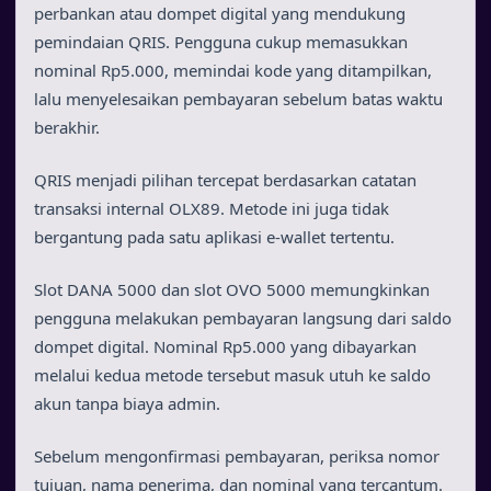
perbankan atau dompet digital yang mendukung
pemindaian QRIS. Pengguna cukup memasukkan
nominal Rp5.000, memindai kode yang ditampilkan,
lalu menyelesaikan pembayaran sebelum batas waktu
berakhir.
QRIS menjadi pilihan tercepat berdasarkan catatan
transaksi internal OLX89. Metode ini juga tidak
bergantung pada satu aplikasi e-wallet tertentu.
Slot DANA 5000 dan slot OVO 5000 memungkinkan
pengguna melakukan pembayaran langsung dari saldo
dompet digital. Nominal Rp5.000 yang dibayarkan
melalui kedua metode tersebut masuk utuh ke saldo
akun tanpa biaya admin.
Sebelum mengonfirmasi pembayaran, periksa nomor
tujuan, nama penerima, dan nominal yang tercantum.