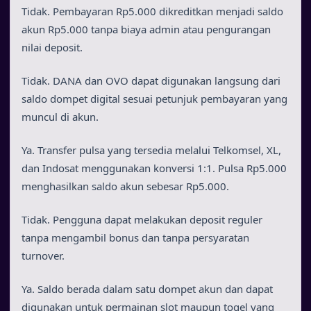
Tidak. Pembayaran Rp5.000 dikreditkan menjadi saldo
5K
akun Rp5.000 tanpa biaya admin atau pengurangan
nilai deposit.
Tidak. DANA dan OVO dapat digunakan langsung dari
saldo dompet digital sesuai petunjuk pembayaran yang
muncul di akun.
Ya. Transfer pulsa yang tersedia melalui Telkomsel, XL,
dan Indosat menggunakan konversi 1:1. Pulsa Rp5.000
menghasilkan saldo akun sebesar Rp5.000.
Tidak. Pengguna dapat melakukan deposit reguler
tanpa mengambil bonus dan tanpa persyaratan
turnover.
Ya. Saldo berada dalam satu dompet akun dan dapat
digunakan untuk permainan slot maupun togel yang