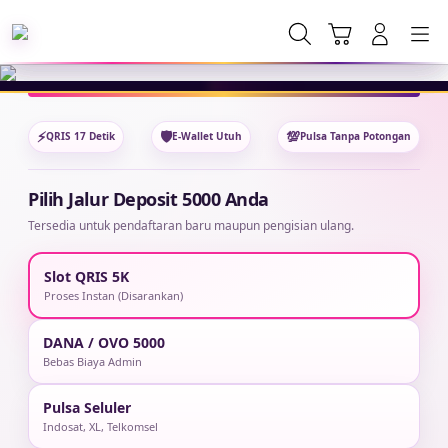
Cari
Troli
Login
Navigation
⚡
🛡️
💯
QRIS 17 Detik
E-Wallet Utuh
Pulsa Tanpa Potongan
Pilih Jalur Deposit 5000 Anda
5K
Tersedia untuk pendaftaran baru maupun pengisian ulang.
Slot QRIS 5K
Proses Instan (Disarankan)
DANA / OVO 5000
Bebas Biaya Admin
Pulsa Seluler
Indosat, XL, Telkomsel