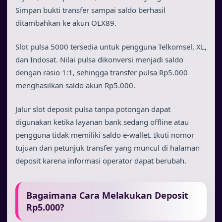
Simpan bukti transfer sampai saldo berhasil
ditambahkan ke akun OLX89.
Slot pulsa 5000 tersedia untuk pengguna Telkomsel, XL,
dan Indosat. Nilai pulsa dikonversi menjadi saldo
dengan rasio 1:1, sehingga transfer pulsa Rp5.000
menghasilkan saldo akun Rp5.000.
Jalur slot deposit pulsa tanpa potongan dapat
digunakan ketika layanan bank sedang offline atau
pengguna tidak memiliki saldo e-wallet. Ikuti nomor
tujuan dan petunjuk transfer yang muncul di halaman
deposit karena informasi operator dapat berubah.
Bagaimana Cara Melakukan Deposit
Rp5.000?