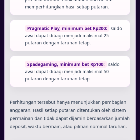
memperhitungkan hasil setiap putaran.
Pragmatic Play, minimum bet Rp200:
saldo
awal dapat dibagi menjadi maksimal 25
putaran dengan taruhan tetap.
Spadegaming, minimum bet Rp100:
saldo
awal dapat dibagi menjadi maksimal 50
putaran dengan taruhan tetap.
Perhitungan tersebut hanya menunjukkan pembagian
anggaran. Hasil setiap putaran ditentukan oleh sistem
permainan dan tidak dapat dijamin berdasarkan jumlah
deposit, waktu bermain, atau pilihan nominal taruhan.