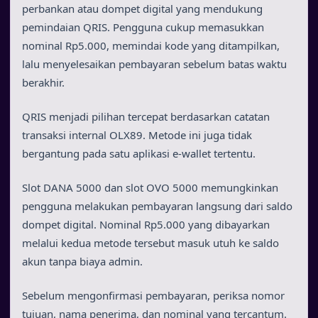
perbankan atau dompet digital yang mendukung
pemindaian QRIS. Pengguna cukup memasukkan
nominal Rp5.000, memindai kode yang ditampilkan,
lalu menyelesaikan pembayaran sebelum batas waktu
berakhir.
QRIS menjadi pilihan tercepat berdasarkan catatan
transaksi internal OLX89. Metode ini juga tidak
bergantung pada satu aplikasi e-wallet tertentu.
Slot DANA 5000 dan slot OVO 5000 memungkinkan
pengguna melakukan pembayaran langsung dari saldo
dompet digital. Nominal Rp5.000 yang dibayarkan
melalui kedua metode tersebut masuk utuh ke saldo
akun tanpa biaya admin.
Sebelum mengonfirmasi pembayaran, periksa nomor
tujuan, nama penerima, dan nominal yang tercantum.