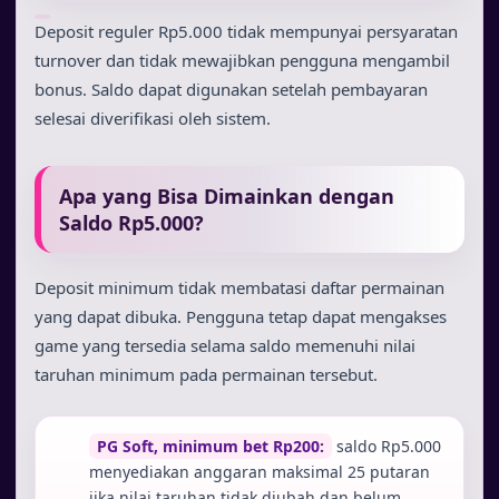
Deposit reguler Rp5.000 tidak mempunyai persyaratan
turnover dan tidak mewajibkan pengguna mengambil
bonus. Saldo dapat digunakan setelah pembayaran
selesai diverifikasi oleh sistem.
Apa yang Bisa Dimainkan dengan
Saldo Rp5.000?
Deposit minimum tidak membatasi daftar permainan
yang dapat dibuka. Pengguna tetap dapat mengakses
game yang tersedia selama saldo memenuhi nilai
taruhan minimum pada permainan tersebut.
5K
PG Soft, minimum bet Rp200:
saldo Rp5.000
menyediakan anggaran maksimal 25 putaran
jika nilai taruhan tidak diubah dan belum