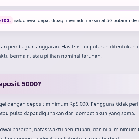
100:
saldo awal dapat dibagi menjadi maksimal 50 putaran den
n pembagian anggaran. Hasil setiap putaran ditentukan o
ktu bermain, atau pilihan nominal taruhan.
eposit 5000?
el dengan deposit minimum Rp5.000. Pengguna tidak perl
atau pulsa dapat digunakan dari dompet akun yang sama.
dwal pasaran, batas waktu penutupan, dan nilai minimum 
pat mempunyai jadwal dan ketentuan yang berbeda.