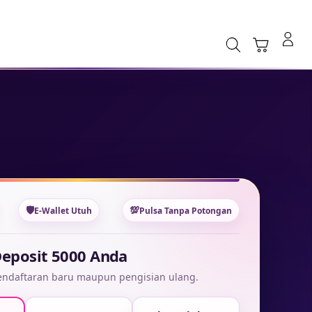
Login/Sign-Up
Cari
Troli
Cari
🛡️
💯
E-Wallet Utuh
Pulsa Tanpa Potongan
 Deposit 5000 Anda
endaftaran baru maupun pengisian ulang.