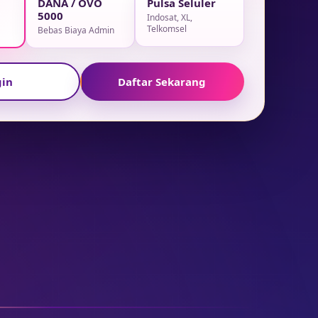
DANA / OVO
Pulsa Seluler
5000
Indosat, XL,
Telkomsel
Bebas Biaya Admin
gin
Daftar Sekarang