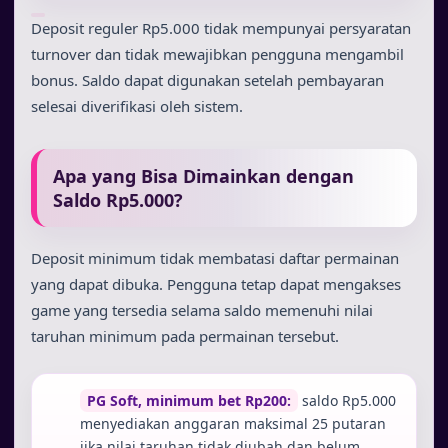
Deposit reguler Rp5.000 tidak mempunyai persyaratan
turnover dan tidak mewajibkan pengguna mengambil
bonus. Saldo dapat digunakan setelah pembayaran
selesai diverifikasi oleh sistem.
Apa yang Bisa Dimainkan dengan
Saldo Rp5.000?
5K
Deposit minimum tidak membatasi daftar permainan
yang dapat dibuka. Pengguna tetap dapat mengakses
game yang tersedia selama saldo memenuhi nilai
taruhan minimum pada permainan tersebut.
PG Soft, minimum bet Rp200:
saldo Rp5.000
menyediakan anggaran maksimal 25 putaran
jika nilai taruhan tidak diubah dan belum