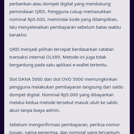
perbankan atau dompet digital yang mendukung
pemindaian QRIS. Pengguna cukup memasukkan
nominal Rp5.000, memindai kode yang ditampilkan,
lalu menyelesaikan pembayaran sebelum batas waktu
berakhir.
QRIS menjadi pilihan tercepat berdasarkan catatan
transaksi internal OLX89. Metode ini juga tidak
bergantung pada satu aplikasi e-wallet tertentu.
Slot DANA 5000 dan slot OVO 5000 memungkinkan
pengguna melakukan pembayaran langsung dari saldo
dompet digital. Nominal Rp5.000 yang dibayarkan
melalui kedua metode tersebut masuk utuh ke saldo
akun tanpa biaya admin.
Sebelum mengonfirmasi pembayaran, periksa nomor
tujuan, nama penerima, dan nominal yang tercantum.