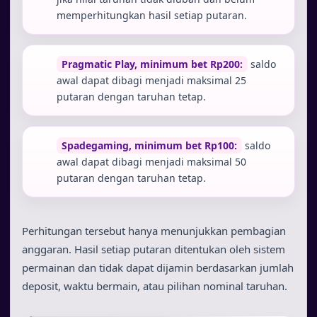
memperhitungkan hasil setiap putaran.
Pragmatic Play, minimum bet Rp200:
saldo
awal dapat dibagi menjadi maksimal 25
putaran dengan taruhan tetap.
Spadegaming, minimum bet Rp100:
saldo
awal dapat dibagi menjadi maksimal 50
putaran dengan taruhan tetap.
Perhitungan tersebut hanya menunjukkan pembagian
anggaran. Hasil setiap putaran ditentukan oleh sistem
permainan dan tidak dapat dijamin berdasarkan jumlah
deposit, waktu bermain, atau pilihan nominal taruhan.