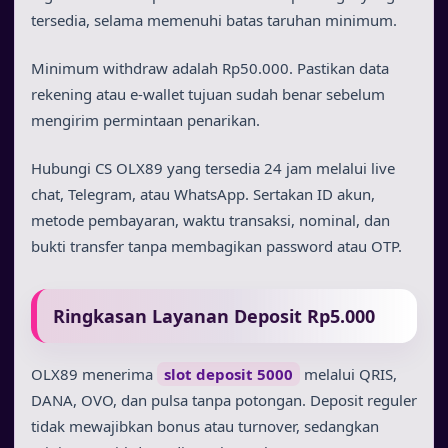
tersedia, selama memenuhi batas taruhan minimum.
Minimum withdraw adalah Rp50.000. Pastikan data
rekening atau e-wallet tujuan sudah benar sebelum
mengirim permintaan penarikan.
Hubungi CS OLX89 yang tersedia 24 jam melalui live
chat, Telegram, atau WhatsApp. Sertakan ID akun,
metode pembayaran, waktu transaksi, nominal, dan
bukti transfer tanpa membagikan password atau OTP.
Ringkasan Layanan Deposit Rp5.000
OLX89 menerima
slot deposit 5000
melalui QRIS,
DANA, OVO, dan pulsa tanpa potongan. Deposit reguler
tidak mewajibkan bonus atau turnover, sedangkan