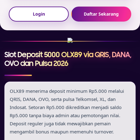
Login
Daftar Sekarang
Slot Deposit 5000 OLX89 via QRIS, DANA,
OVO dan Pulsa 2026
OLX89 menerima deposit minimum Rp5.000 melalui
QRIS, DANA, OVO, serta pulsa Telkomsel, XL, dan
Indosat. Setoran Rp5.000 dikreditkan menjadi saldo
Rp5.000 tanpa biaya admin atau pemotongan nilai.
Deposit reguler juga tidak mewajibkan pemain
mengambil bonus maupun memenuhi turnover.