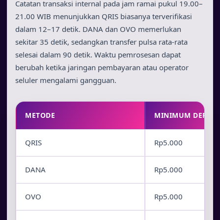
Catatan transaksi internal pada jam ramai pukul 19.00–
21.00 WIB menunjukkan QRIS biasanya terverifikasi
dalam 12–17 detik. DANA dan OVO memerlukan
sekitar 35 detik, sedangkan transfer pulsa rata-rata
selesai dalam 90 detik. Waktu pemrosesan dapat
berubah ketika jaringan pembayaran atau operator
seluler mengalami gangguan.
METODE
MINIMUM DEPOSI
QRIS
Rp5.000
DANA
Rp5.000
OVO
Rp5.000