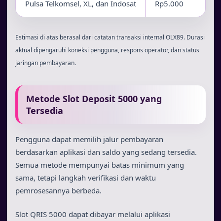
Pulsa Telkomsel, XL, dan Indosat
Rp5.000
Estimasi di atas berasal dari catatan transaksi internal OLX89. Durasi
aktual dipengaruhi koneksi pengguna, respons operator, dan status
jaringan pembayaran.
Metode Slot Deposit 5000 yang
Tersedia
Pengguna dapat memilih jalur pembayaran
berdasarkan aplikasi dan saldo yang sedang tersedia.
Semua metode mempunyai batas minimum yang
sama, tetapi langkah verifikasi dan waktu
pemrosesannya berbeda.
Slot QRIS 5000 dapat dibayar melalui aplikasi