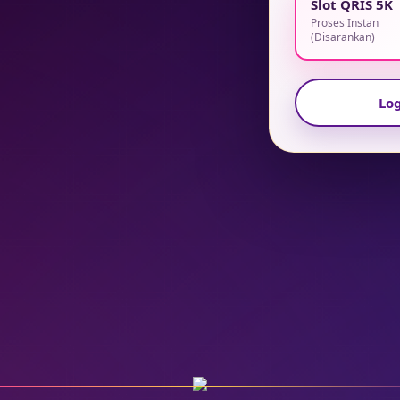
Slot QRIS 5K
Proses Instan
(Disarankan)
Lo