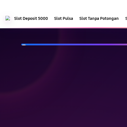
Slot Deposit 5000
Slot Pulsa
Slot Tanpa Potongan