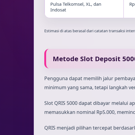
Pulsa Telkomsel, XL, dan
Rp
Indosat
Estimasi di atas berasal dari catatan transaksi in
Metode Slot Deposit 500
Pengguna dapat memilih jalur pembaya
minimum yang sama, tetapi langkah ve
Slot QRIS 5000 dapat dibayar melalui 
memasukkan nominal Rp5.000, memindai
QRIS menjadi pilihan tercepat berdasark