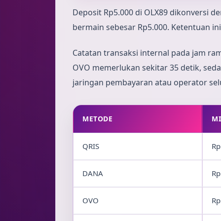
Deposit Rp5.000 di OLX89 dikonversi d
bermain sebesar Rp5.000. Ketentuan ini
Catatan transaksi internal pada jam ra
OVO memerlukan sekitar 35 detik, seda
jaringan pembayaran atau operator se
5K
METODE
MI
QRIS
Rp
DANA
Rp
OVO
Rp