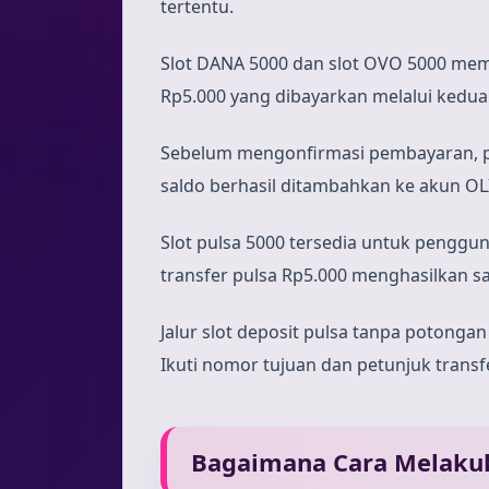
tertentu.
Slot DANA 5000 dan slot OVO 5000 me
Rp5.000 yang dibayarkan melalui kedua
Sebelum mengonfirmasi pembayaran, pe
saldo berhasil ditambahkan ke akun OL
Slot pulsa 5000 tersedia untuk pengguna
transfer pulsa Rp5.000 menghasilkan s
Jalur slot deposit pulsa tanpa potongan
Ikuti nomor tujuan dan petunjuk trans
Bagaimana Cara Melakuk