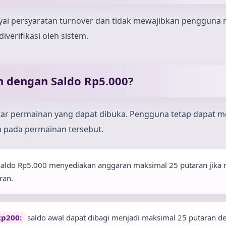
yai persyaratan turnover dan tidak mewajibkan pengguna 
verifikasi oleh sistem.
n dengan Saldo Rp5.000?
ar permainan yang dapat dibuka. Pengguna tetap dapat m
 pada permainan tersebut.
aldo Rp5.000 menyediakan anggaran maksimal 25 putaran jika ni
ran.
Rp200:
saldo awal dapat dibagi menjadi maksimal 25 putaran de