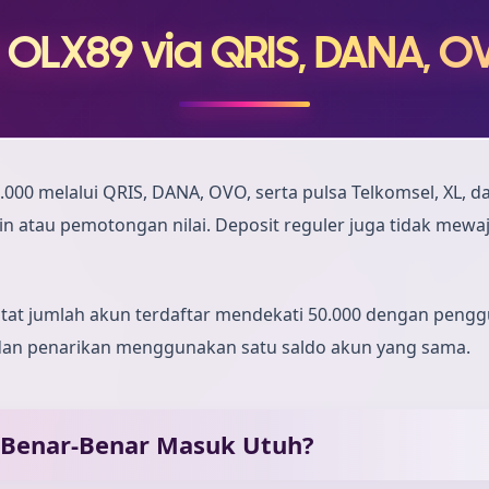
0 OLX89 via QRIS, DANA, O
0 melalui QRIS, DANA, OVO, serta pulsa Telkomsel, XL, da
in atau pemotongan nilai. Deposit reguler juga tidak me
catat jumlah akun terdaftar mendekati 50.000 dengan pengg
 dan penarikan menggunakan satu saldo akun yang sama.
 Benar-Benar Masuk Utuh?