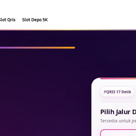
Slot Qris
Slot Depo 5K
⚡
QRIS 17 Detik
Pilih Jalur
Tersedia untuk p