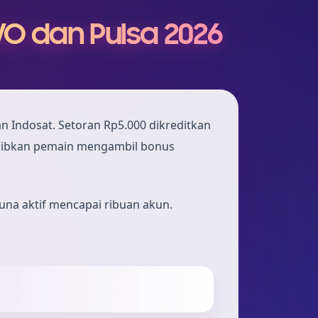
VO dan Pulsa 2026
n Indosat. Setoran Rp5.000 dikreditkan
wajibkan pemain mengambil bonus
una aktif mencapai ribuan akun.