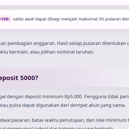
100:
saldo awal dapat dibagi menjadi maksimal 50 putaran den
n pembagian anggaran. Hasil setiap putaran ditentukan o
ktu bermain, atau pilihan nominal taruhan.
eposit 5000?
el dengan deposit minimum Rp5.000. Pengguna tidak perl
atau pulsa dapat digunakan dari dompet akun yang sama.
dwal pasaran, batas waktu penutupan, dan nilai minimum 
pat mempunyai jadwal dan ketentuan yang berbeda.