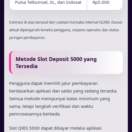
Pulsa Telkomsel, XL, dan Indosat
Rp5.000
Estimasi di atas berasal dari catatan transaksi internal OLX89. Durasi
aktual dipengaruhi koneksi pengguna, respons operator, dan status
jaringan pembayaran.
Metode Slot Deposit 5000 yang
Tersedia
Pengguna dapat memilih jalur pembayaran
berdasarkan aplikasi dan saldo yang sedang tersedia.
Semua metode mempunyai batas minimum yang
sama, tetapi langkah verifikasi dan waktu
pemrosesannya berbeda.
Slot QRIS 5000 dapat dibayar melalui aplikasi