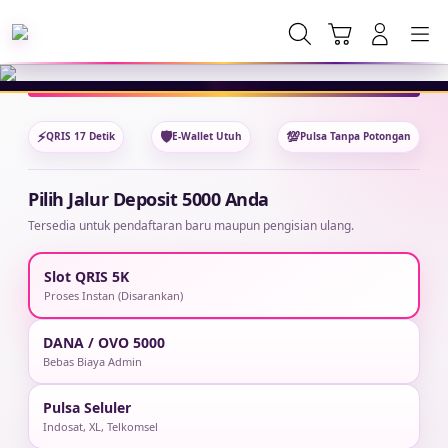
Cari
Troli
Login
Navigation
⚡
🛡️
💯
QRIS 17 Detik
E-Wallet Utuh
Pulsa Tanpa Potongan
5K
Pilih Jalur Deposit 5000 Anda
Tersedia untuk pendaftaran baru maupun pengisian ulang.
Slot QRIS 5K
Proses Instan (Disarankan)
DANA / OVO 5000
Bebas Biaya Admin
Pulsa Seluler
Indosat, XL, Telkomsel