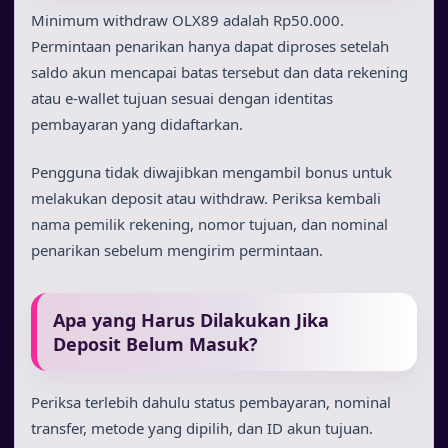
Minimum withdraw OLX89 adalah Rp50.000.
Permintaan penarikan hanya dapat diproses setelah
saldo akun mencapai batas tersebut dan data rekening
atau e-wallet tujuan sesuai dengan identitas
pembayaran yang didaftarkan.
Pengguna tidak diwajibkan mengambil bonus untuk
melakukan deposit atau withdraw. Periksa kembali
nama pemilik rekening, nomor tujuan, dan nominal
penarikan sebelum mengirim permintaan.
Apa yang Harus Dilakukan Jika
Deposit Belum Masuk?
Periksa terlebih dahulu status pembayaran, nominal
transfer, metode yang dipilih, dan ID akun tujuan.