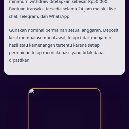
minimum withdraw ditetapkan sebesar Rp50.000.
Bantuan transaksi tersedia selama 24 jam melalui live
chat, Telegram, dan WhatsApp.
Gunakan nominal permainan sesuai anggaran. Deposit
kecil membatasi modal awal, tetapi tidak menjamin
hasil atau kemenangan tertentu karena setiap
permainan tetap memiliki hasil yang tidak dapat
dipastikan.