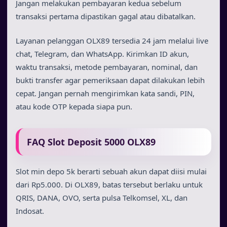
Jangan melakukan pembayaran kedua sebelum
transaksi pertama dipastikan gagal atau dibatalkan.
Layanan pelanggan OLX89 tersedia 24 jam melalui live
chat, Telegram, dan WhatsApp. Kirimkan ID akun,
waktu transaksi, metode pembayaran, nominal, dan
bukti transfer agar pemeriksaan dapat dilakukan lebih
cepat. Jangan pernah mengirimkan kata sandi, PIN,
atau kode OTP kepada siapa pun.
FAQ Slot Deposit 5000 OLX89
Slot min depo 5k berarti sebuah akun dapat diisi mulai
dari Rp5.000. Di OLX89, batas tersebut berlaku untuk
QRIS, DANA, OVO, serta pulsa Telkomsel, XL, dan
Indosat.
5K