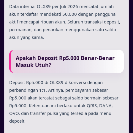
Data internal OLX89 per Juli 2026 mencatat jumlah
akun terdaftar mendekati 50.000 dengan pengguna
aktif mencapai ribuan akun. Seluruh transaksi deposit,
permainan, dan penarikan menggunakan satu saldo
akun yang sama.
Apakah Deposit Rp5.000 Benar-Benar
Masuk Utuh?
Deposit Rp5.000 di OLX89 dikonversi dengan
perbandingan 1:1. Artinya, pembayaran sebesar
Rp5.000 akan tercatat sebagai saldo bermain sebesar
Rp5.000. Ketentuan ini berlaku untuk QRIS, DANA,
OVO, dan transfer pulsa yang tersedia pada menu
deposit.