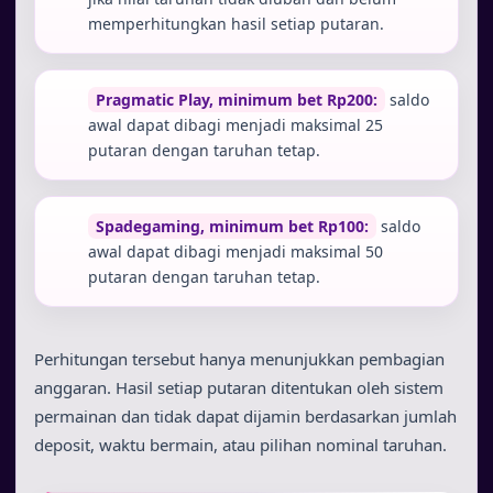
memperhitungkan hasil setiap putaran.
Pragmatic Play, minimum bet Rp200:
saldo
awal dapat dibagi menjadi maksimal 25
putaran dengan taruhan tetap.
Spadegaming, minimum bet Rp100:
saldo
awal dapat dibagi menjadi maksimal 50
putaran dengan taruhan tetap.
Perhitungan tersebut hanya menunjukkan pembagian
anggaran. Hasil setiap putaran ditentukan oleh sistem
permainan dan tidak dapat dijamin berdasarkan jumlah
deposit, waktu bermain, atau pilihan nominal taruhan.