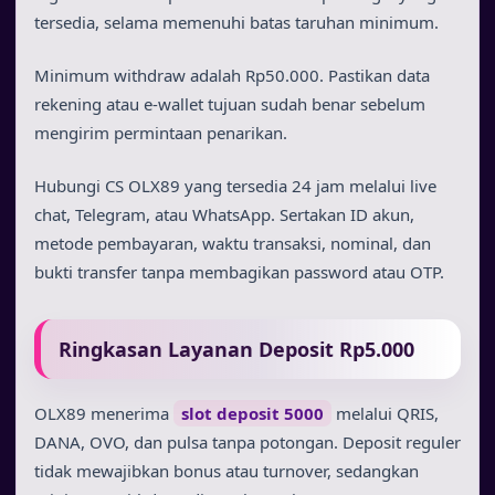
tersedia, selama memenuhi batas taruhan minimum.
Minimum withdraw adalah Rp50.000. Pastikan data
rekening atau e-wallet tujuan sudah benar sebelum
mengirim permintaan penarikan.
Hubungi CS OLX89 yang tersedia 24 jam melalui live
chat, Telegram, atau WhatsApp. Sertakan ID akun,
metode pembayaran, waktu transaksi, nominal, dan
bukti transfer tanpa membagikan password atau OTP.
Ringkasan Layanan Deposit Rp5.000
OLX89 menerima
slot deposit 5000
melalui QRIS,
DANA, OVO, dan pulsa tanpa potongan. Deposit reguler
tidak mewajibkan bonus atau turnover, sedangkan