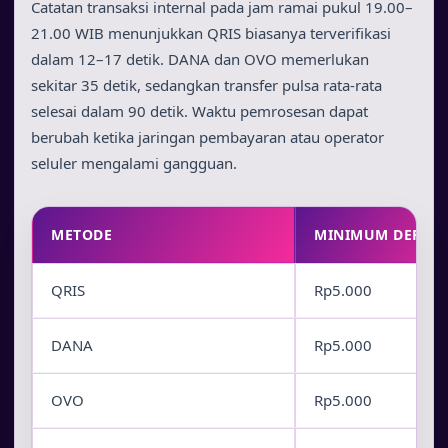
Catatan transaksi internal pada jam ramai pukul 19.00–
21.00 WIB menunjukkan QRIS biasanya terverifikasi
dalam 12–17 detik. DANA dan OVO memerlukan
sekitar 35 detik, sedangkan transfer pulsa rata-rata
selesai dalam 90 detik. Waktu pemrosesan dapat
berubah ketika jaringan pembayaran atau operator
seluler mengalami gangguan.
METODE
MINIMUM DEPOSI
QRIS
Rp5.000
DANA
Rp5.000
OVO
Rp5.000