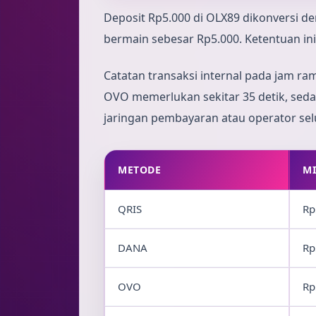
Deposit Rp5.000 di OLX89 dikonversi d
bermain sebesar Rp5.000. Ketentuan ini
Catatan transaksi internal pada jam ra
OVO memerlukan sekitar 35 detik, seda
jaringan pembayaran atau operator se
METODE
MI
QRIS
Rp
5K
DANA
Rp
OVO
Rp