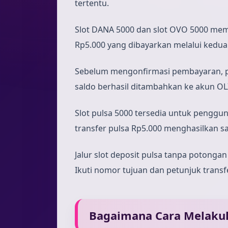
tertentu.
Slot DANA 5000 dan slot OVO 5000 me
Rp5.000 yang dibayarkan melalui kedua
Sebelum mengonfirmasi pembayaran, pe
saldo berhasil ditambahkan ke akun OL
Slot pulsa 5000 tersedia untuk pengguna
transfer pulsa Rp5.000 menghasilkan s
Jalur slot deposit pulsa tanpa potongan
Ikuti nomor tujuan dan petunjuk trans
Bagaimana Cara Melakuk