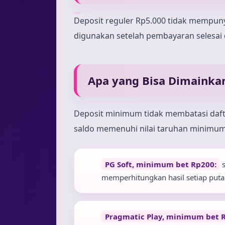
Deposit reguler Rp5.000 tidak mempun
digunakan setelah pembayaran selesai di
Apa yang Bisa Dimainka
Deposit minimum tidak membatasi daft
saldo memenuhi nilai taruhan minimum
PG Soft, minimum bet Rp200:
s
memperhitungkan hasil setiap puta
Pragmatic Play, minimum bet 