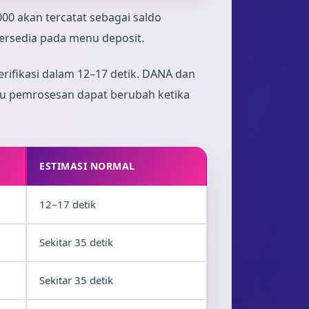
00 akan tercatat sebagai saldo
tersedia pada menu deposit.
rifikasi dalam 12–17 detik. DANA dan
ktu pemrosesan dapat berubah ketika
ESTIMASI NORMAL
12–17 detik
Sekitar 35 detik
Sekitar 35 detik