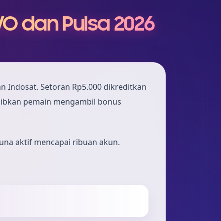
VO dan Pulsa 2026
n Indosat. Setoran Rp5.000 dikreditkan
wajibkan pemain mengambil bonus
una aktif mencapai ribuan akun.