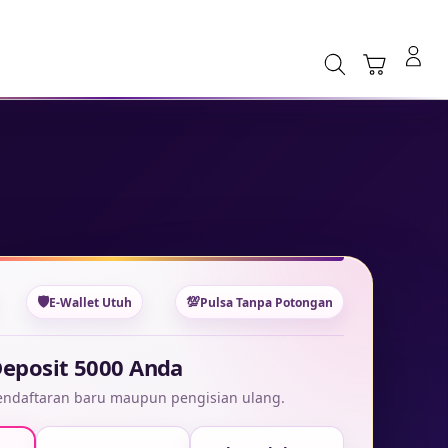
Login/Sign-Up
Cari
Troli
Cari
🛡️
💯
E-Wallet Utuh
Pulsa Tanpa Potongan
 Deposit 5000 Anda
endaftaran baru maupun pengisian ulang.