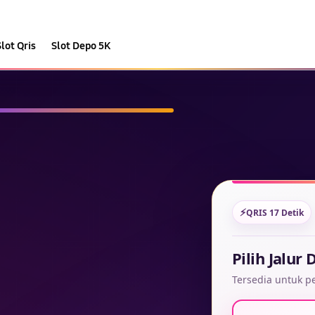
Slot Qris
Slot Depo 5K
⚡
QRIS 17 Detik
Pilih Jalur
Tersedia untuk p