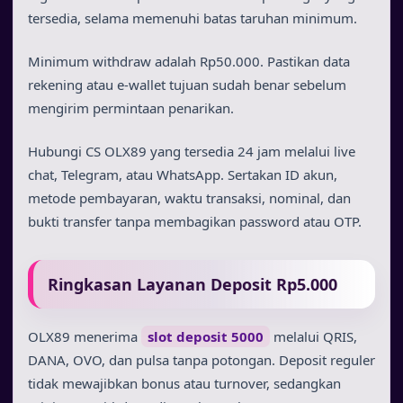
tersedia, selama memenuhi batas taruhan minimum.
Minimum withdraw adalah Rp50.000. Pastikan data
rekening atau e-wallet tujuan sudah benar sebelum
mengirim permintaan penarikan.
Hubungi CS OLX89 yang tersedia 24 jam melalui live
chat, Telegram, atau WhatsApp. Sertakan ID akun,
metode pembayaran, waktu transaksi, nominal, dan
bukti transfer tanpa membagikan password atau OTP.
Ringkasan Layanan Deposit Rp5.000
OLX89 menerima
slot deposit 5000
melalui QRIS,
DANA, OVO, dan pulsa tanpa potongan. Deposit reguler
tidak mewajibkan bonus atau turnover, sedangkan