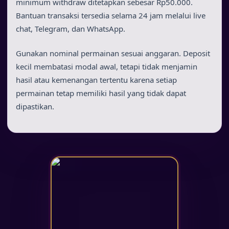
minimum withdraw ditetapkan sebesar Rp50.000.
Bantuan transaksi tersedia selama 24 jam melalui live
chat, Telegram, dan WhatsApp.
Gunakan nominal permainan sesuai anggaran. Deposit
kecil membatasi modal awal, tetapi tidak menjamin
hasil atau kemenangan tertentu karena setiap
permainan tetap memiliki hasil yang tidak dapat
dipastikan.