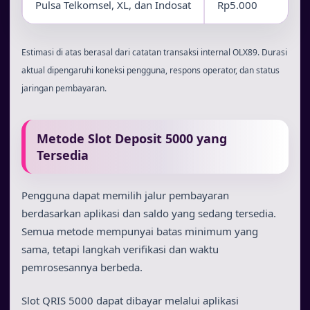
Pulsa Telkomsel, XL, dan Indosat
Rp5.000
Estimasi di atas berasal dari catatan transaksi internal OLX89. Durasi
aktual dipengaruhi koneksi pengguna, respons operator, dan status
jaringan pembayaran.
Metode Slot Deposit 5000 yang
Tersedia
Pengguna dapat memilih jalur pembayaran
berdasarkan aplikasi dan saldo yang sedang tersedia.
Semua metode mempunyai batas minimum yang
sama, tetapi langkah verifikasi dan waktu
pemrosesannya berbeda.
Slot QRIS 5000 dapat dibayar melalui aplikasi
5K