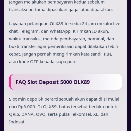
Jangan melakukan pembayaran kedua sebelum
transaksi pertama dipastikan gagal atau dibatalkan.
Layanan pelanggan OLX89 tersedia 24 jam melalui live
chat, Telegram, dan WhatsApp. Kirimkan ID akun,
waktu transaksi, metode pembayaran, nominal, dan
bukti transfer agar pemeriksaan dapat dilakukan lebih
cepat. Jangan pernah mengirimkan kata sandi, PIN,
atau kode OTP kepada siapa pun.
FAQ Slot Deposit 5000 OLX89
Slot min depo 5k berarti sebuah akun dapat diisi mulai
dari Rp5.000. Di OLX89, batas tersebut berlaku untuk
QRIS, DANA, OVO, serta pulsa Telkomsel, XL, dan
Indosat.