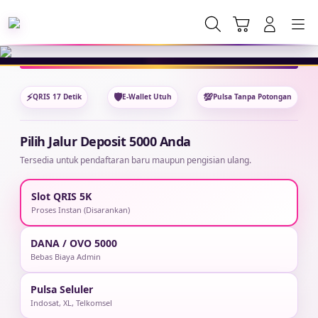
Cari
Troli
Login
Navigation
⚡
🛡️
💯
QRIS 17 Detik
E-Wallet Utuh
Pulsa Tanpa Potongan
Pilih Jalur Deposit 5000 Anda
Tersedia untuk pendaftaran baru maupun pengisian ulang.
Slot QRIS 5K
Proses Instan (Disarankan)
DANA / OVO 5000
Bebas Biaya Admin
Pulsa Seluler
Indosat, XL, Telkomsel