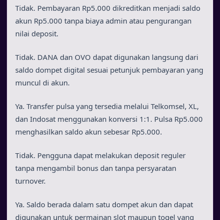
Tidak. Pembayaran Rp5.000 dikreditkan menjadi saldo
akun Rp5.000 tanpa biaya admin atau pengurangan
nilai deposit.
Tidak. DANA dan OVO dapat digunakan langsung dari
saldo dompet digital sesuai petunjuk pembayaran yang
muncul di akun.
Ya. Transfer pulsa yang tersedia melalui Telkomsel, XL,
dan Indosat menggunakan konversi 1:1. Pulsa Rp5.000
menghasilkan saldo akun sebesar Rp5.000.
Tidak. Pengguna dapat melakukan deposit reguler
tanpa mengambil bonus dan tanpa persyaratan
turnover.
Ya. Saldo berada dalam satu dompet akun dan dapat
digunakan untuk permainan slot maupun togel yang