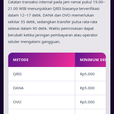
Catatan transaksi internal pada jam ramai pukul 19.00–
21.00 WIB menunjukkan QRIS biasanya terverifikasi
dalam 12–17 detik. DANA dan OVO memerlukan
sekitar 35 detik, sedangkan transfer pulsa rata-rata
selesai dalam 90 detik. Waktu pemrosesan dapat
berubah ketika jaringan pembayaran atau operator
seluler mengalami gangguan.
METODE
MINIMUM DEPOSI
QRIS
Rp5.000
DANA
Rp5.000
OVO
Rp5.000