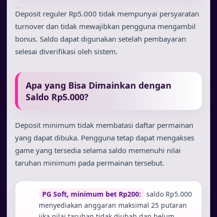
Deposit reguler Rp5.000 tidak mempunyai persyaratan
turnover dan tidak mewajibkan pengguna mengambil
bonus. Saldo dapat digunakan setelah pembayaran
selesai diverifikasi oleh sistem.
Apa yang Bisa Dimainkan dengan
Saldo Rp5.000?
Deposit minimum tidak membatasi daftar permainan
yang dapat dibuka. Pengguna tetap dapat mengakses
game yang tersedia selama saldo memenuhi nilai
taruhan minimum pada permainan tersebut.
PG Soft, minimum bet Rp200:
saldo Rp5.000
menyediakan anggaran maksimal 25 putaran
jika nilai taruhan tidak diubah dan belum