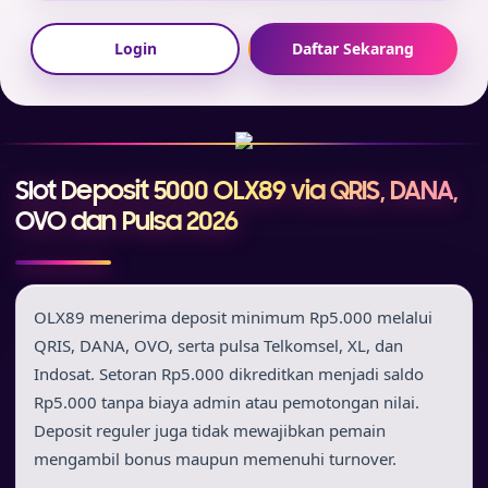
Login
Daftar Sekarang
Slot Deposit 5000 OLX89 via QRIS, DANA,
OVO dan Pulsa 2026
OLX89 menerima deposit minimum Rp5.000 melalui
QRIS, DANA, OVO, serta pulsa Telkomsel, XL, dan
Indosat. Setoran Rp5.000 dikreditkan menjadi saldo
Rp5.000 tanpa biaya admin atau pemotongan nilai.
Deposit reguler juga tidak mewajibkan pemain
mengambil bonus maupun memenuhi turnover.