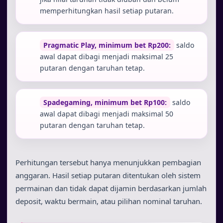
memperhitungkan hasil setiap putaran.
Pragmatic Play, minimum bet Rp200:
saldo
awal dapat dibagi menjadi maksimal 25
putaran dengan taruhan tetap.
Spadegaming, minimum bet Rp100:
saldo
awal dapat dibagi menjadi maksimal 50
putaran dengan taruhan tetap.
Perhitungan tersebut hanya menunjukkan pembagian
anggaran. Hasil setiap putaran ditentukan oleh sistem
permainan dan tidak dapat dijamin berdasarkan jumlah
deposit, waktu bermain, atau pilihan nominal taruhan.