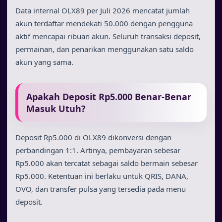
Data internal OLX89 per Juli 2026 mencatat jumlah
akun terdaftar mendekati 50.000 dengan pengguna
aktif mencapai ribuan akun. Seluruh transaksi deposit,
permainan, dan penarikan menggunakan satu saldo
akun yang sama.
Apakah Deposit Rp5.000 Benar-Benar
Masuk Utuh?
Deposit Rp5.000 di OLX89 dikonversi dengan
perbandingan 1:1. Artinya, pembayaran sebesar
Rp5.000 akan tercatat sebagai saldo bermain sebesar
Rp5.000. Ketentuan ini berlaku untuk QRIS, DANA,
OVO, dan transfer pulsa yang tersedia pada menu
deposit.