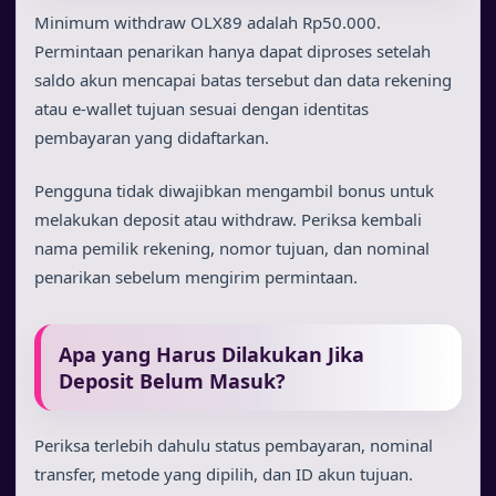
Minimum withdraw OLX89 adalah Rp50.000.
Permintaan penarikan hanya dapat diproses setelah
saldo akun mencapai batas tersebut dan data rekening
atau e-wallet tujuan sesuai dengan identitas
pembayaran yang didaftarkan.
Pengguna tidak diwajibkan mengambil bonus untuk
melakukan deposit atau withdraw. Periksa kembali
nama pemilik rekening, nomor tujuan, dan nominal
penarikan sebelum mengirim permintaan.
Apa yang Harus Dilakukan Jika
Deposit Belum Masuk?
Periksa terlebih dahulu status pembayaran, nominal
transfer, metode yang dipilih, dan ID akun tujuan.