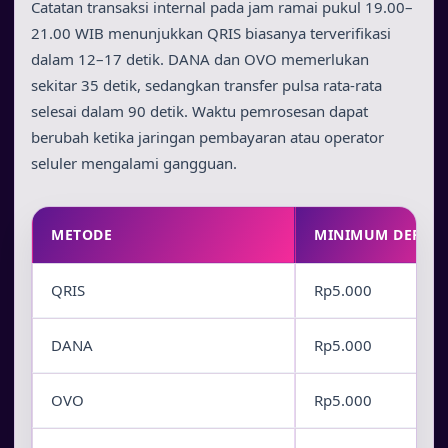
Catatan transaksi internal pada jam ramai pukul 19.00–
21.00 WIB menunjukkan QRIS biasanya terverifikasi
dalam 12–17 detik. DANA dan OVO memerlukan
sekitar 35 detik, sedangkan transfer pulsa rata-rata
selesai dalam 90 detik. Waktu pemrosesan dapat
berubah ketika jaringan pembayaran atau operator
seluler mengalami gangguan.
METODE
MINIMUM DEPOSI
QRIS
Rp5.000
DANA
Rp5.000
OVO
Rp5.000