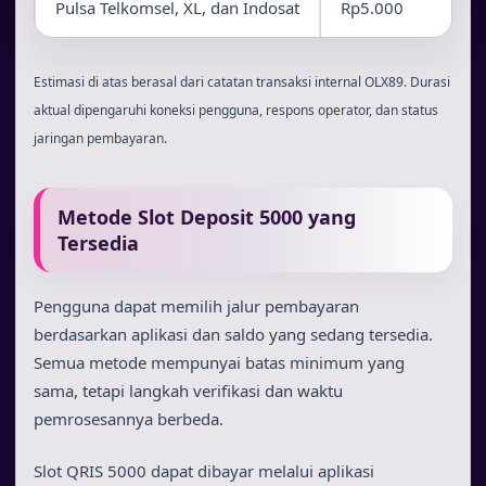
Pulsa Telkomsel, XL, dan Indosat
Rp5.000
Estimasi di atas berasal dari catatan transaksi internal OLX89. Durasi
aktual dipengaruhi koneksi pengguna, respons operator, dan status
jaringan pembayaran.
Metode Slot Deposit 5000 yang
Tersedia
Pengguna dapat memilih jalur pembayaran
berdasarkan aplikasi dan saldo yang sedang tersedia.
Semua metode mempunyai batas minimum yang
sama, tetapi langkah verifikasi dan waktu
pemrosesannya berbeda.
Slot QRIS 5000 dapat dibayar melalui aplikasi