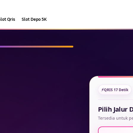
Slot Qris
Slot Depo 5K
⚡
QRIS 17 Detik
Pilih Jalur
Tersedia untuk p