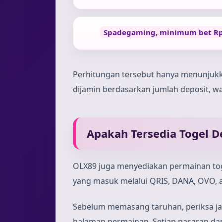
Spadegaming, minimum bet Rp
Perhitungan tersebut hanya menunjukka
dijamin berdasarkan jumlah deposit, wa
Apakah Tersedia Togel D
OLX89 juga menyediakan permainan tog
yang masuk melalui QRIS, DANA, OVO, 
Sebelum memasang taruhan, periksa ja
halaman permainan. Setiap pasaran da