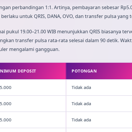
engan perbandingan 1:1. Artinya, pembayaran sebesar Rp5.0
 berlaku untuk QRIS, DANA, OVO, dan transfer pulsa yang 
mai pukul 19.00–21.00 WIB menunjukkan QRIS biasanya terve
ngkan transfer pulsa rata-rata selesai dalam 90 detik. Wa
luler mengalami gangguan.
NIMUM DEPOSIT
POTONGAN
5.000
Tidak ada
5.000
Tidak ada
5.000
Tidak ada