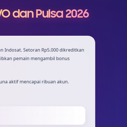
VO dan Pulsa 2026
n Indosat. Setoran Rp5.000 dikreditkan
wajibkan pemain mengambil bonus
una aktif mencapai ribuan akun.