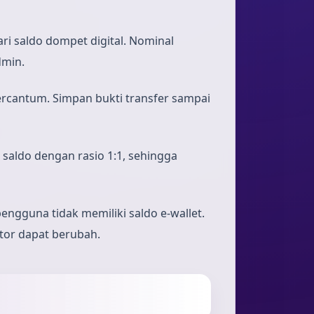
 saldo dompet digital. Nominal
dmin.
rcantum. Simpan bukti transfer sampai
i saldo dengan rasio 1:1, sehingga
engguna tidak memiliki saldo e-wallet.
tor dapat berubah.