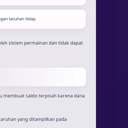
gan taruhan tetap.
leh sistem permainan dan tidak dapat
u membuat saldo terpisah karena dana
taruhan yang ditampilkan pada