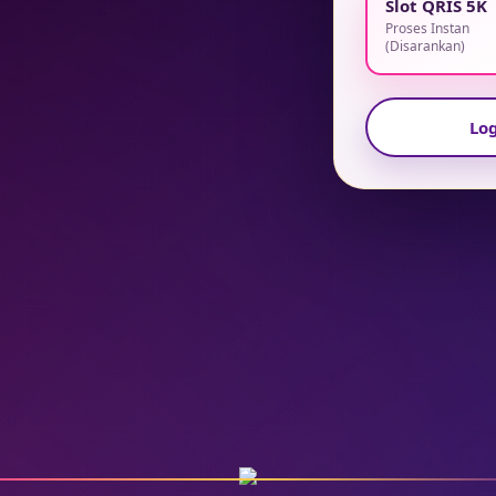
Slot QRIS 5K
Proses Instan
(Disarankan)
Lo