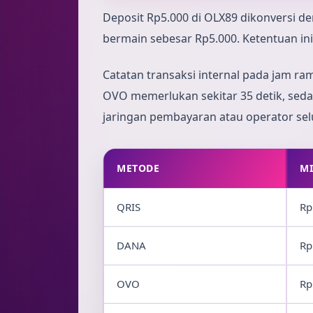
Deposit Rp5.000 di OLX89 dikonversi d
bermain sebesar Rp5.000. Ketentuan ini
Catatan transaksi internal pada jam ra
OVO memerlukan sekitar 35 detik, seda
jaringan pembayaran atau operator se
5K
METODE
MI
QRIS
Rp
DANA
Rp
OVO
Rp