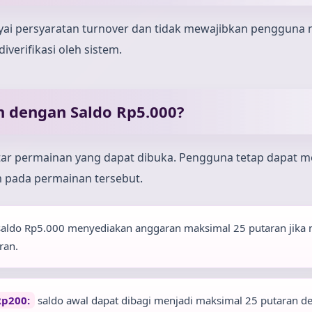
yai persyaratan turnover dan tidak mewajibkan pengguna 
verifikasi oleh sistem.
n dengan Saldo Rp5.000?
ar permainan yang dapat dibuka. Pengguna tetap dapat m
 pada permainan tersebut.
aldo Rp5.000 menyediakan anggaran maksimal 25 putaran jika ni
ran.
Rp200:
saldo awal dapat dibagi menjadi maksimal 25 putaran de