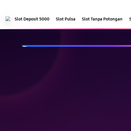
Slot Deposit 5000
Slot Pulsa
Slot Tanpa Potongan