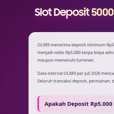
Slot Deposit 500
OLX89 menerima deposit minimum Rp5.00
menjadi saldo Rp5.000 tanpa biaya adm
maupun memenuhi turnover.
Data internal OLX89 per Juli 2026 men
Seluruh transaksi deposit, permainan,
Apakah Deposit Rp5.000