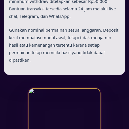
minimum withdraw ditetapkan sebesar Rp50.000.
Bantuan transaksi tersedia selama 24 jam melalui live
chat, Telegram, dan WhatsApp.
Gunakan nominal permainan sesuai anggaran. Deposit
kecil membatasi modal awal, tetapi tidak menjamin
hasil atau kemenangan tertentu karena setiap
permainan tetap memiliki hasil yang tidak dapat
dipastikan.