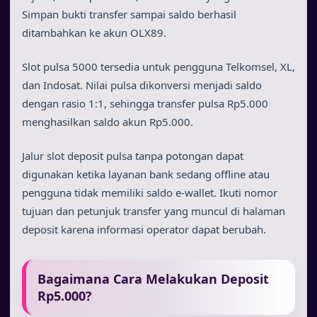
Simpan bukti transfer sampai saldo berhasil
ditambahkan ke akun OLX89.
Slot pulsa 5000 tersedia untuk pengguna Telkomsel, XL,
dan Indosat. Nilai pulsa dikonversi menjadi saldo
dengan rasio 1:1, sehingga transfer pulsa Rp5.000
menghasilkan saldo akun Rp5.000.
Jalur slot deposit pulsa tanpa potongan dapat
digunakan ketika layanan bank sedang offline atau
pengguna tidak memiliki saldo e-wallet. Ikuti nomor
tujuan dan petunjuk transfer yang muncul di halaman
deposit karena informasi operator dapat berubah.
Bagaimana Cara Melakukan Deposit
Rp5.000?