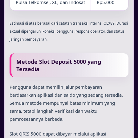
Pulsa Telkomsel, XL, dan Indosat
Rp5.000
Estimasi di atas berasal dari catatan transaksi internal OLX89. Durasi
aktual dipengaruhi koneksi pengguna, respons operator, dan status
jaringan pembayaran.
Metode Slot Deposit 5000 yang
Tersedia
Pengguna dapat memilih jalur pembayaran
berdasarkan aplikasi dan saldo yang sedang tersedia.
Semua metode mempunyai batas minimum yang
sama, tetapi langkah verifikasi dan waktu
pemrosesannya berbeda.
Slot QRIS 5000 dapat dibayar melalui aplikasi