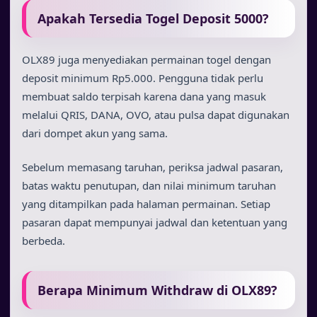
Apakah Tersedia Togel Deposit 5000?
OLX89 juga menyediakan permainan togel dengan
deposit minimum Rp5.000. Pengguna tidak perlu
membuat saldo terpisah karena dana yang masuk
melalui QRIS, DANA, OVO, atau pulsa dapat digunakan
dari dompet akun yang sama.
Sebelum memasang taruhan, periksa jadwal pasaran,
batas waktu penutupan, dan nilai minimum taruhan
yang ditampilkan pada halaman permainan. Setiap
pasaran dapat mempunyai jadwal dan ketentuan yang
berbeda.
Berapa Minimum Withdraw di OLX89?