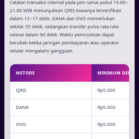
Catatan transaksi internal pada jam ramai pukul 19.00–
21.00 WIB menunjukkan QRIS biasanya terverifikasi
dalam 12–17 detik. DANA dan OVO memerlukan
sekitar 35 detik, sedangkan transfer pulsa rata-rata
selesai dalam 90 detik. Waktu pemrosesan dapat
berubah ketika jaringan pembayaran atau operator
seluler mengalami gangguan.
METODE
MINIMUM DEPOSI
QRIS
Rp5.000
DANA
Rp5.000
OVO
Rp5.000