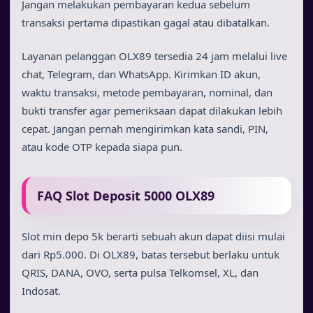
Jangan melakukan pembayaran kedua sebelum
transaksi pertama dipastikan gagal atau dibatalkan.
Layanan pelanggan OLX89 tersedia 24 jam melalui live
chat, Telegram, dan WhatsApp. Kirimkan ID akun,
waktu transaksi, metode pembayaran, nominal, dan
bukti transfer agar pemeriksaan dapat dilakukan lebih
cepat. Jangan pernah mengirimkan kata sandi, PIN,
atau kode OTP kepada siapa pun.
FAQ Slot Deposit 5000 OLX89
5K
Slot min depo 5k berarti sebuah akun dapat diisi mulai
dari Rp5.000. Di OLX89, batas tersebut berlaku untuk
QRIS, DANA, OVO, serta pulsa Telkomsel, XL, dan
Indosat.