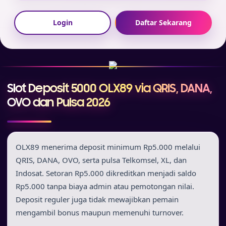
Login
Daftar Sekarang
Slot Deposit 5000 OLX89 via QRIS, DANA,
OVO dan Pulsa 2026
OLX89 menerima deposit minimum Rp5.000 melalui
QRIS, DANA, OVO, serta pulsa Telkomsel, XL, dan
Indosat. Setoran Rp5.000 dikreditkan menjadi saldo
Rp5.000 tanpa biaya admin atau pemotongan nilai.
Deposit reguler juga tidak mewajibkan pemain
mengambil bonus maupun memenuhi turnover.