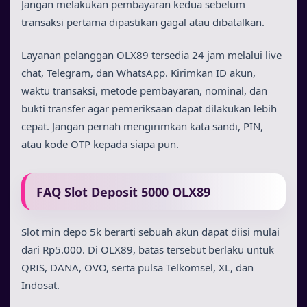
Jangan melakukan pembayaran kedua sebelum
transaksi pertama dipastikan gagal atau dibatalkan.
Layanan pelanggan OLX89 tersedia 24 jam melalui live
chat, Telegram, dan WhatsApp. Kirimkan ID akun,
waktu transaksi, metode pembayaran, nominal, dan
bukti transfer agar pemeriksaan dapat dilakukan lebih
cepat. Jangan pernah mengirimkan kata sandi, PIN,
atau kode OTP kepada siapa pun.
FAQ Slot Deposit 5000 OLX89
Slot min depo 5k berarti sebuah akun dapat diisi mulai
dari Rp5.000. Di OLX89, batas tersebut berlaku untuk
QRIS, DANA, OVO, serta pulsa Telkomsel, XL, dan
5K
Indosat.