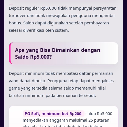
Deposit reguler Rp5.000 tidak mempunyai persyaratan
turnover dan tidak mewajibkan pengguna mengambil
bonus. Saldo dapat digunakan setelah pembayaran
selesai diverifikasi oleh sistem.
Apa yang Bisa Dimainkan dengan
Saldo Rp5.000?
Deposit minimum tidak membatasi daftar permainan
5K
yang dapat dibuka. Pengguna tetap dapat mengakses
game yang tersedia selama saldo memenuhi nilai
taruhan minimum pada permainan tersebut.
PG Soft, minimum bet Rp200:
saldo Rp5.000
menyediakan anggaran maksimal 25 putaran
jika nilai taruhan tidak diubah dan belum