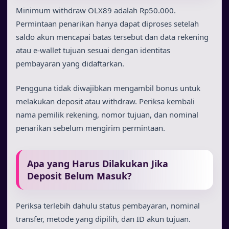
Minimum withdraw OLX89 adalah Rp50.000.
Permintaan penarikan hanya dapat diproses setelah
saldo akun mencapai batas tersebut dan data rekening
atau e-wallet tujuan sesuai dengan identitas
pembayaran yang didaftarkan.
Pengguna tidak diwajibkan mengambil bonus untuk
melakukan deposit atau withdraw. Periksa kembali
nama pemilik rekening, nomor tujuan, dan nominal
penarikan sebelum mengirim permintaan.
Apa yang Harus Dilakukan Jika
Deposit Belum Masuk?
Periksa terlebih dahulu status pembayaran, nominal
transfer, metode yang dipilih, dan ID akun tujuan.