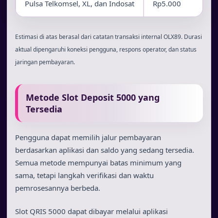
Pulsa Telkomsel, XL, dan Indosat
Rp5.000
Estimasi di atas berasal dari catatan transaksi internal OLX89. Durasi
aktual dipengaruhi koneksi pengguna, respons operator, dan status
jaringan pembayaran.
Metode Slot Deposit 5000 yang
Tersedia
Pengguna dapat memilih jalur pembayaran
berdasarkan aplikasi dan saldo yang sedang tersedia.
Semua metode mempunyai batas minimum yang
sama, tetapi langkah verifikasi dan waktu
pemrosesannya berbeda.
Slot QRIS 5000 dapat dibayar melalui aplikasi