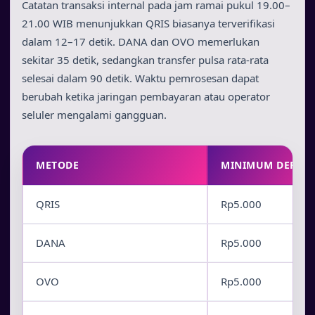
Catatan transaksi internal pada jam ramai pukul 19.00–
21.00 WIB menunjukkan QRIS biasanya terverifikasi
dalam 12–17 detik. DANA dan OVO memerlukan
sekitar 35 detik, sedangkan transfer pulsa rata-rata
selesai dalam 90 detik. Waktu pemrosesan dapat
berubah ketika jaringan pembayaran atau operator
seluler mengalami gangguan.
METODE
MINIMUM DEPOSI
QRIS
Rp5.000
DANA
Rp5.000
OVO
Rp5.000