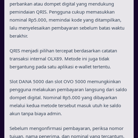
perbankan atau dompet digital yang mendukung
pemindaian QRIS. Pengguna cukup memasukkan
nominal Rp5.000, memindai kode yang ditampilkan,
lalu menyelesaikan pembayaran sebelum batas waktu
berakhir.
QRIS menjadi pilihan tercepat berdasarkan catatan
transaksi internal OLX89. Metode ini juga tidak
bergantung pada satu aplikasi e-wallet tertentu.
Slot DANA 5000 dan slot OVO 5000 memungkinkan
pengguna melakukan pembayaran langsung dari saldo
dompet digital. Nominal Rp5.000 yang dibayarkan
melalui kedua metode tersebut masuk utuh ke saldo
akun tanpa biaya admin.
Sebelum mengonfirmasi pembayaran, periksa nomor
tujuan, nama penerima, dan nominal yang tercantum.