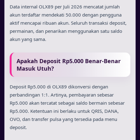
Data internal OLX89 per Juli 2026 mencatat jumlah
akun terdaftar mendekati 50.000 dengan pengguna
aktif mencapai ribuan akun. Seluruh transaksi deposit,
permainan, dan penarikan menggunakan satu saldo
akun yang sama.
Apakah Deposit Rp5.000 Benar-Benar
Masuk Utuh?
Deposit Rp5.000 di OLX89 dikonversi dengan
perbandingan 1:1. Artinya, pembayaran sebesar
Rp5.000 akan tercatat sebagai saldo bermain sebesar
Rp5.000. Ketentuan ini berlaku untuk QRIS, DANA,
OVO, dan transfer pulsa yang tersedia pada menu
deposit.