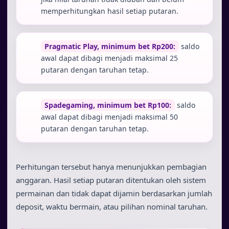
memperhitungkan hasil setiap putaran.
Pragmatic Play, minimum bet Rp200:
saldo
awal dapat dibagi menjadi maksimal 25
putaran dengan taruhan tetap.
Spadegaming, minimum bet Rp100:
saldo
awal dapat dibagi menjadi maksimal 50
putaran dengan taruhan tetap.
Perhitungan tersebut hanya menunjukkan pembagian
anggaran. Hasil setiap putaran ditentukan oleh sistem
permainan dan tidak dapat dijamin berdasarkan jumlah
deposit, waktu bermain, atau pilihan nominal taruhan.