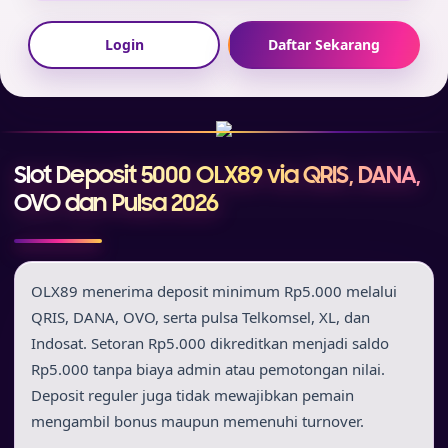
Login
Daftar Sekarang
Slot Deposit 5000 OLX89 via QRIS, DANA,
OVO dan Pulsa 2026
OLX89 menerima deposit minimum Rp5.000 melalui
QRIS, DANA, OVO, serta pulsa Telkomsel, XL, dan
Indosat. Setoran Rp5.000 dikreditkan menjadi saldo
Rp5.000 tanpa biaya admin atau pemotongan nilai.
Deposit reguler juga tidak mewajibkan pemain
mengambil bonus maupun memenuhi turnover.