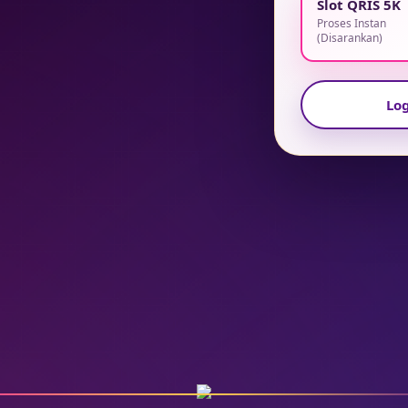
Slot QRIS 5K
Proses Instan
(Disarankan)
Lo