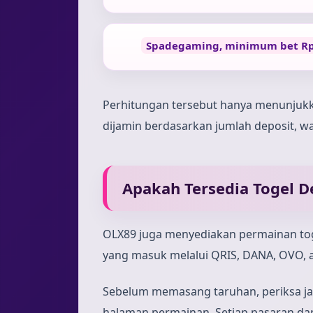
5K
5K
Spadegaming, minimum bet Rp
Perhitungan tersebut hanya menunjukka
dijamin berdasarkan jumlah deposit, wa
Apakah Tersedia Togel D
OLX89 juga menyediakan permainan tog
yang masuk melalui QRIS, DANA, OVO, 
Sebelum memasang taruhan, periksa ja
halaman permainan. Setiap pasaran da