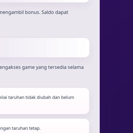
mengambil bonus. Saldo dapat
engakses game yang tersedia selama
lai taruhan tidak diubah dan belum
ngan taruhan tetap.