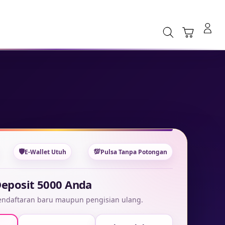
Login/Sign-Up
Cari
Troli
Cari
🛡️
💯
E-Wallet Utuh
Pulsa Tanpa Potongan
 Deposit 5000 Anda
endaftaran baru maupun pengisian ulang.