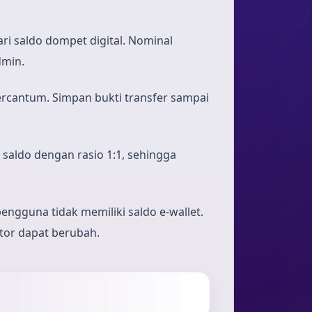
 saldo dompet digital. Nominal
dmin.
rcantum. Simpan bukti transfer sampai
i saldo dengan rasio 1:1, sehingga
engguna tidak memiliki saldo e-wallet.
tor dapat berubah.