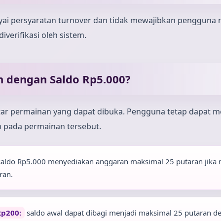
yai persyaratan turnover dan tidak mewajibkan pengguna 
verifikasi oleh sistem.
n dengan Saldo Rp5.000?
ar permainan yang dapat dibuka. Pengguna tetap dapat m
 pada permainan tersebut.
aldo Rp5.000 menyediakan anggaran maksimal 25 putaran jika ni
ran.
Rp200:
saldo awal dapat dibagi menjadi maksimal 25 putaran de