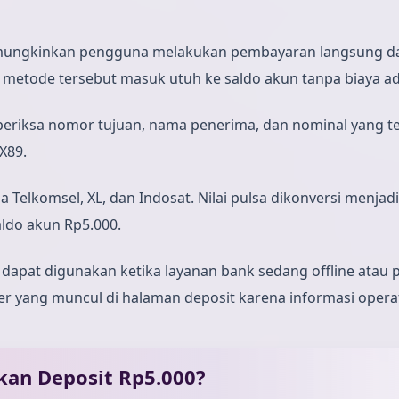
mungkinkan pengguna melakukan pembayaran langsung dari
 metode tersebut masuk utuh ke saldo akun tanpa biaya a
riksa nomor tujuan, nama penerima, dan nominal yang te
X89.
 Telkomsel, XL, dan Indosat. Nilai pulsa dikonversi menjad
aldo akun Rp5.000.
 dapat digunakan ketika layanan bank sedang offline atau p
fer yang muncul di halaman deposit karena informasi opera
an Deposit Rp5.000?