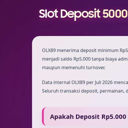
Slot Deposit 500
OLX89 menerima deposit minimum Rp5.00
menjadi saldo Rp5.000 tanpa biaya adm
maupun memenuhi turnover.
Data internal OLX89 per Juli 2026 men
Seluruh transaksi deposit, permainan,
Apakah Deposit Rp5.000