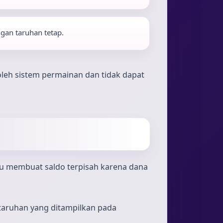
gan taruhan tetap.
leh sistem permainan dan tidak dapat
u membuat saldo terpisah karena dana
taruhan yang ditampilkan pada