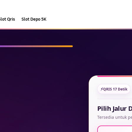
Slot Qris
Slot Depo 5K
⚡
QRIS 17 Detik
Pilih Jalur
Tersedia untuk p