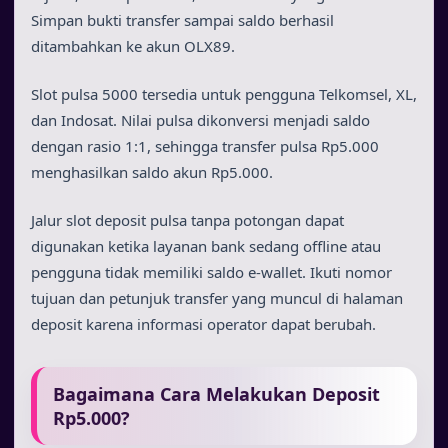
Simpan bukti transfer sampai saldo berhasil
ditambahkan ke akun OLX89.
Slot pulsa 5000 tersedia untuk pengguna Telkomsel, XL,
dan Indosat. Nilai pulsa dikonversi menjadi saldo
dengan rasio 1:1, sehingga transfer pulsa Rp5.000
menghasilkan saldo akun Rp5.000.
Jalur slot deposit pulsa tanpa potongan dapat
digunakan ketika layanan bank sedang offline atau
pengguna tidak memiliki saldo e-wallet. Ikuti nomor
tujuan dan petunjuk transfer yang muncul di halaman
deposit karena informasi operator dapat berubah.
Bagaimana Cara Melakukan Deposit
Rp5.000?