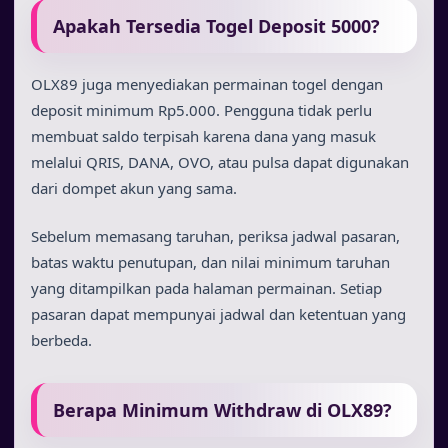
Apakah Tersedia Togel Deposit 5000?
OLX89 juga menyediakan permainan togel dengan
deposit minimum Rp5.000. Pengguna tidak perlu
membuat saldo terpisah karena dana yang masuk
melalui QRIS, DANA, OVO, atau pulsa dapat digunakan
dari dompet akun yang sama.
Sebelum memasang taruhan, periksa jadwal pasaran,
batas waktu penutupan, dan nilai minimum taruhan
yang ditampilkan pada halaman permainan. Setiap
pasaran dapat mempunyai jadwal dan ketentuan yang
berbeda.
Berapa Minimum Withdraw di OLX89?