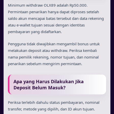
Minimum withdraw OLX89 adalah Rp50.000.
Permintaan penarikan hanya dapat diproses setelah
saldo akun mencapai batas tersebut dan data rekening
atau e-wallet tujuan sesuai dengan identitas
pembayaran yang didaftarkan.
Pengguna tidak diwajibkan mengambil bonus untuk
melakukan deposit atau withdraw. Periksa kembali
nama pemilik rekening, nomor tujuan, dan nominal
penarikan sebelum mengirim permintaan.
Apa yang Harus Dilakukan Jika
Deposit Belum Masuk?
Periksa terlebih dahulu status pembayaran, nominal
transfer, metode yang dipilih, dan ID akun tujuan.