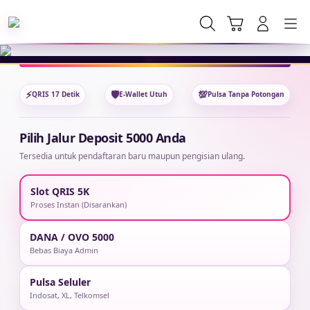
5K
Cari
Troli
Login
Navigation
⚡
🛡️
💯
QRIS 17 Detik
E-Wallet Utuh
Pulsa Tanpa Potongan
Pilih Jalur Deposit 5000 Anda
Tersedia untuk pendaftaran baru maupun pengisian ulang.
Slot QRIS 5K
Proses Instan (Disarankan)
DANA / OVO 5000
Bebas Biaya Admin
Pulsa Seluler
Indosat, XL, Telkomsel