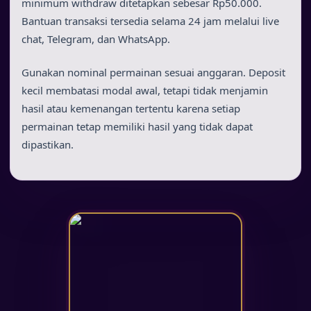
minimum withdraw ditetapkan sebesar Rp50.000.
Bantuan transaksi tersedia selama 24 jam melalui live
chat, Telegram, dan WhatsApp.
Gunakan nominal permainan sesuai anggaran. Deposit
kecil membatasi modal awal, tetapi tidak menjamin
hasil atau kemenangan tertentu karena setiap
permainan tetap memiliki hasil yang tidak dapat
dipastikan.