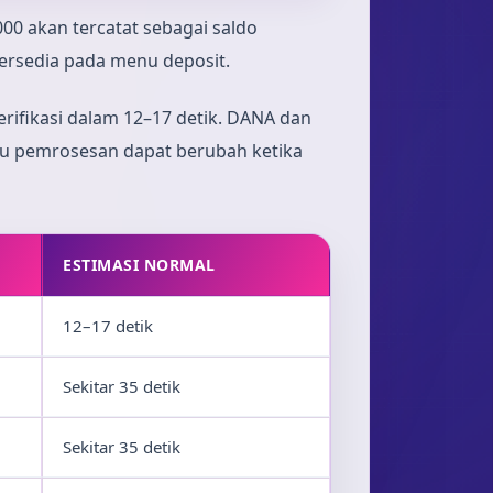
00 akan tercatat sebagai saldo
tersedia pada menu deposit.
rifikasi dalam 12–17 detik. DANA dan
ktu pemrosesan dapat berubah ketika
ESTIMASI NORMAL
12–17 detik
Sekitar 35 detik
Sekitar 35 detik