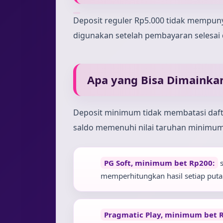
Deposit reguler Rp5.000 tidak mempun
digunakan setelah pembayaran selesai di
Apa yang Bisa Dimainka
Deposit minimum tidak membatasi daft
saldo memenuhi nilai taruhan minimum
PG Soft, minimum bet Rp200:
s
memperhitungkan hasil setiap puta
Pragmatic Play, minimum bet 
5K
5K