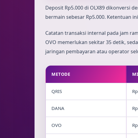
Deposit Rp5.000 di OLX89 dikonversi d
bermain sebesar Rp5.000. Ketentuan ini
Catatan transaksi internal pada jam ra
OVO memerlukan sekitar 35 detik, seda
jaringan pembayaran atau operator se
METODE
MI
5K
QRIS
Rp
DANA
Rp
OVO
Rp