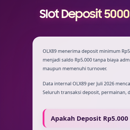
Slot Deposit 500
OLX89 menerima deposit minimum Rp5.00
menjadi saldo Rp5.000 tanpa biaya adm
maupun memenuhi turnover.
Data internal OLX89 per Juli 2026 men
Seluruh transaksi deposit, permainan,
Apakah Deposit Rp5.000