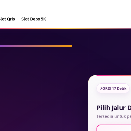
Slot Qris
Slot Depo 5K
⚡
QRIS 17 Detik
Pilih Jalur
Tersedia untuk p