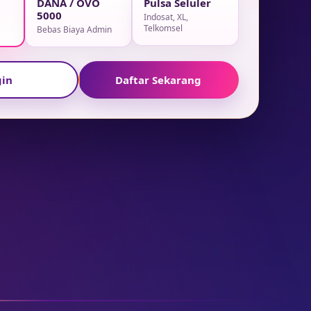
DANA / OVO
Pulsa Seluler
5000
Indosat, XL,
Telkomsel
Bebas Biaya Admin
gin
Daftar Sekarang