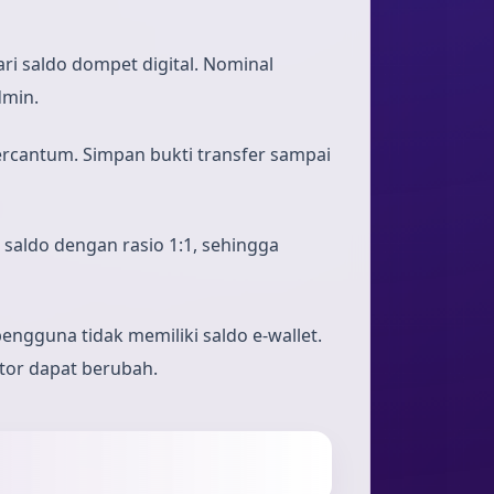
 saldo dompet digital. Nominal
dmin.
rcantum. Simpan bukti transfer sampai
i saldo dengan rasio 1:1, sehingga
engguna tidak memiliki saldo e-wallet.
tor dapat berubah.