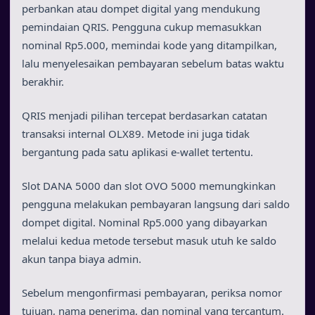
perbankan atau dompet digital yang mendukung
pemindaian QRIS. Pengguna cukup memasukkan
nominal Rp5.000, memindai kode yang ditampilkan,
lalu menyelesaikan pembayaran sebelum batas waktu
berakhir.
QRIS menjadi pilihan tercepat berdasarkan catatan
transaksi internal OLX89. Metode ini juga tidak
bergantung pada satu aplikasi e-wallet tertentu.
Slot DANA 5000 dan slot OVO 5000 memungkinkan
pengguna melakukan pembayaran langsung dari saldo
dompet digital. Nominal Rp5.000 yang dibayarkan
melalui kedua metode tersebut masuk utuh ke saldo
akun tanpa biaya admin.
Sebelum mengonfirmasi pembayaran, periksa nomor
tujuan, nama penerima, dan nominal yang tercantum.