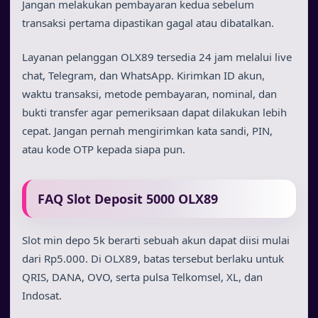
Jangan melakukan pembayaran kedua sebelum
transaksi pertama dipastikan gagal atau dibatalkan.
Layanan pelanggan OLX89 tersedia 24 jam melalui live
chat, Telegram, dan WhatsApp. Kirimkan ID akun,
waktu transaksi, metode pembayaran, nominal, dan
bukti transfer agar pemeriksaan dapat dilakukan lebih
cepat. Jangan pernah mengirimkan kata sandi, PIN,
atau kode OTP kepada siapa pun.
FAQ Slot Deposit 5000 OLX89
Slot min depo 5k berarti sebuah akun dapat diisi mulai
5K
dari Rp5.000. Di OLX89, batas tersebut berlaku untuk
QRIS, DANA, OVO, serta pulsa Telkomsel, XL, dan
Indosat.