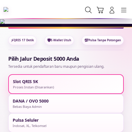
Cari
Troli
Login
Navigation
5K
⚡
🛡️
💯
QRIS 17 Detik
E-Wallet Utuh
Pulsa Tanpa Potongan
Pilih Jalur Deposit 5000 Anda
Tersedia untuk pendaftaran baru maupun pengisian ulang.
Slot QRIS 5K
Proses Instan (Disarankan)
DANA / OVO 5000
Bebas Biaya Admin
Pulsa Seluler
Indosat, XL, Telkomsel