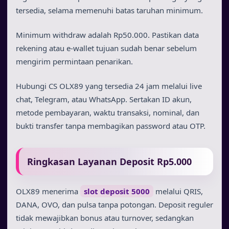
tersedia, selama memenuhi batas taruhan minimum.
Minimum withdraw adalah Rp50.000. Pastikan data
rekening atau e-wallet tujuan sudah benar sebelum
mengirim permintaan penarikan.
Hubungi CS OLX89 yang tersedia 24 jam melalui live
chat, Telegram, atau WhatsApp. Sertakan ID akun,
metode pembayaran, waktu transaksi, nominal, dan
bukti transfer tanpa membagikan password atau OTP.
Ringkasan Layanan Deposit Rp5.000
OLX89 menerima
slot deposit 5000
melalui QRIS,
DANA, OVO, dan pulsa tanpa potongan. Deposit reguler
tidak mewajibkan bonus atau turnover, sedangkan