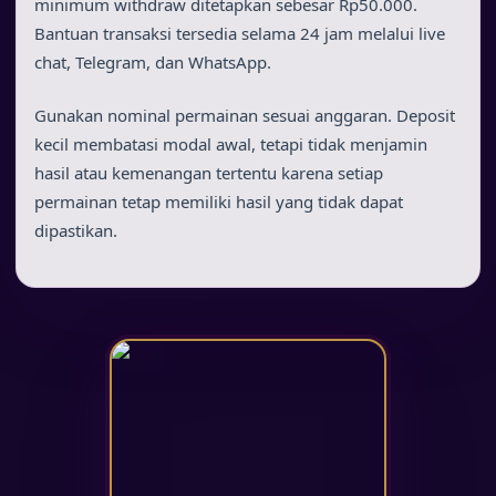
minimum withdraw ditetapkan sebesar Rp50.000.
Bantuan transaksi tersedia selama 24 jam melalui live
chat, Telegram, dan WhatsApp.
Gunakan nominal permainan sesuai anggaran. Deposit
kecil membatasi modal awal, tetapi tidak menjamin
hasil atau kemenangan tertentu karena setiap
permainan tetap memiliki hasil yang tidak dapat
dipastikan.