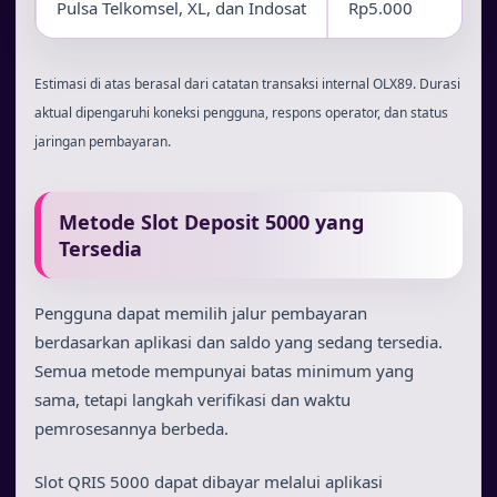
Pulsa Telkomsel, XL, dan Indosat
Rp5.000
Estimasi di atas berasal dari catatan transaksi internal OLX89. Durasi
aktual dipengaruhi koneksi pengguna, respons operator, dan status
jaringan pembayaran.
Metode Slot Deposit 5000 yang
Tersedia
Pengguna dapat memilih jalur pembayaran
berdasarkan aplikasi dan saldo yang sedang tersedia.
Semua metode mempunyai batas minimum yang
sama, tetapi langkah verifikasi dan waktu
pemrosesannya berbeda.
Slot QRIS 5000 dapat dibayar melalui aplikasi