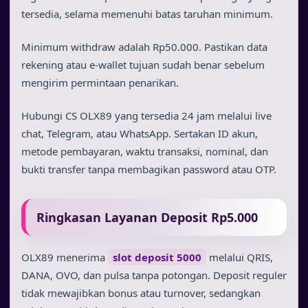
tersedia, selama memenuhi batas taruhan minimum.
Minimum withdraw adalah Rp50.000. Pastikan data
rekening atau e-wallet tujuan sudah benar sebelum
mengirim permintaan penarikan.
Hubungi CS OLX89 yang tersedia 24 jam melalui live
chat, Telegram, atau WhatsApp. Sertakan ID akun,
metode pembayaran, waktu transaksi, nominal, dan
bukti transfer tanpa membagikan password atau OTP.
Ringkasan Layanan Deposit Rp5.000
OLX89 menerima
slot deposit 5000
melalui QRIS,
DANA, OVO, dan pulsa tanpa potongan. Deposit reguler
tidak mewajibkan bonus atau turnover, sedangkan