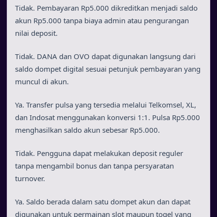
Tidak. Pembayaran Rp5.000 dikreditkan menjadi saldo
akun Rp5.000 tanpa biaya admin atau pengurangan
nilai deposit.
Tidak. DANA dan OVO dapat digunakan langsung dari
saldo dompet digital sesuai petunjuk pembayaran yang
muncul di akun.
Ya. Transfer pulsa yang tersedia melalui Telkomsel, XL,
dan Indosat menggunakan konversi 1:1. Pulsa Rp5.000
menghasilkan saldo akun sebesar Rp5.000.
Tidak. Pengguna dapat melakukan deposit reguler
tanpa mengambil bonus dan tanpa persyaratan
turnover.
Ya. Saldo berada dalam satu dompet akun dan dapat
digunakan untuk permainan slot maupun togel yang