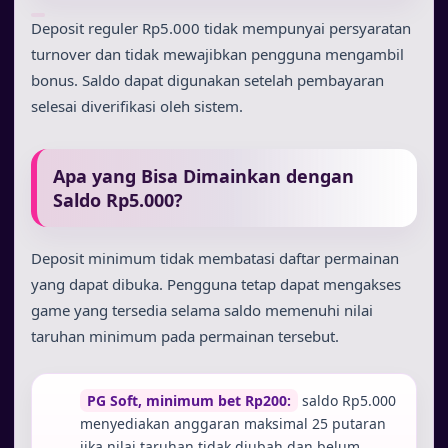
Deposit reguler Rp5.000 tidak mempunyai persyaratan
turnover dan tidak mewajibkan pengguna mengambil
bonus. Saldo dapat digunakan setelah pembayaran
selesai diverifikasi oleh sistem.
Apa yang Bisa Dimainkan dengan
Saldo Rp5.000?
Deposit minimum tidak membatasi daftar permainan
yang dapat dibuka. Pengguna tetap dapat mengakses
game yang tersedia selama saldo memenuhi nilai
taruhan minimum pada permainan tersebut.
PG Soft, minimum bet Rp200:
saldo Rp5.000
menyediakan anggaran maksimal 25 putaran
5K
jika nilai taruhan tidak diubah dan belum