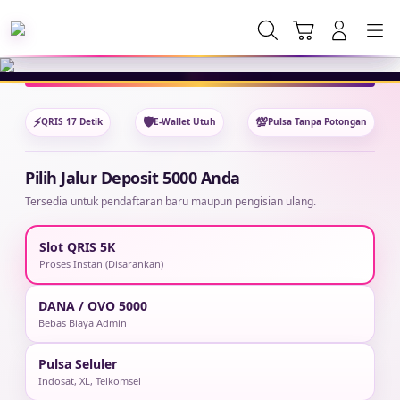
Cari
Troli
Login
Navigation
⚡
🛡️
💯
QRIS 17 Detik
E-Wallet Utuh
Pulsa Tanpa Potongan
Pilih Jalur Deposit 5000 Anda
Tersedia untuk pendaftaran baru maupun pengisian ulang.
Slot QRIS 5K
Proses Instan (Disarankan)
5K
DANA / OVO 5000
Bebas Biaya Admin
Pulsa Seluler
Indosat, XL, Telkomsel