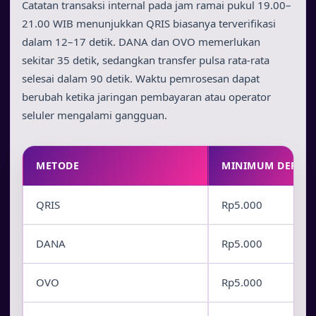
Catatan transaksi internal pada jam ramai pukul 19.00–
21.00 WIB menunjukkan QRIS biasanya terverifikasi
dalam 12–17 detik. DANA dan OVO memerlukan
sekitar 35 detik, sedangkan transfer pulsa rata-rata
selesai dalam 90 detik. Waktu pemrosesan dapat
berubah ketika jaringan pembayaran atau operator
seluler mengalami gangguan.
METODE
MINIMUM DEPOSI
QRIS
Rp5.000
DANA
Rp5.000
OVO
Rp5.000