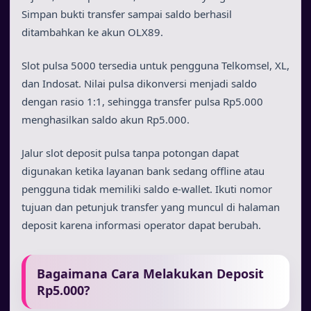
Simpan bukti transfer sampai saldo berhasil
ditambahkan ke akun OLX89.
Slot pulsa 5000 tersedia untuk pengguna Telkomsel, XL,
dan Indosat. Nilai pulsa dikonversi menjadi saldo
dengan rasio 1:1, sehingga transfer pulsa Rp5.000
menghasilkan saldo akun Rp5.000.
Jalur slot deposit pulsa tanpa potongan dapat
digunakan ketika layanan bank sedang offline atau
pengguna tidak memiliki saldo e-wallet. Ikuti nomor
tujuan dan petunjuk transfer yang muncul di halaman
deposit karena informasi operator dapat berubah.
Bagaimana Cara Melakukan Deposit
Rp5.000?