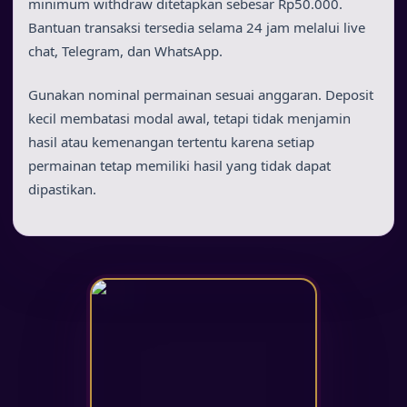
minimum withdraw ditetapkan sebesar Rp50.000.
Bantuan transaksi tersedia selama 24 jam melalui live
chat, Telegram, dan WhatsApp.
Gunakan nominal permainan sesuai anggaran. Deposit
kecil membatasi modal awal, tetapi tidak menjamin
hasil atau kemenangan tertentu karena setiap
permainan tetap memiliki hasil yang tidak dapat
dipastikan.