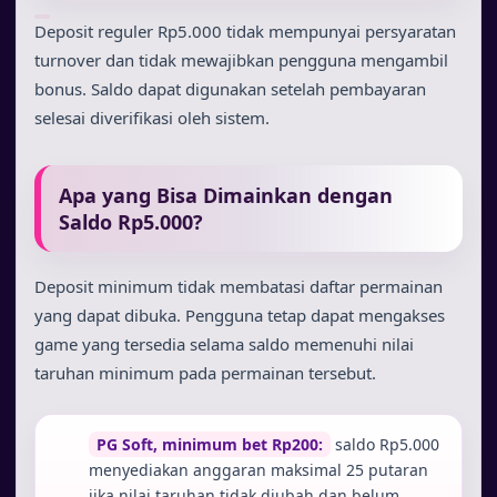
Deposit reguler Rp5.000 tidak mempunyai persyaratan
turnover dan tidak mewajibkan pengguna mengambil
bonus. Saldo dapat digunakan setelah pembayaran
selesai diverifikasi oleh sistem.
5K
Apa yang Bisa Dimainkan dengan
Saldo Rp5.000?
Deposit minimum tidak membatasi daftar permainan
yang dapat dibuka. Pengguna tetap dapat mengakses
game yang tersedia selama saldo memenuhi nilai
taruhan minimum pada permainan tersebut.
PG Soft, minimum bet Rp200:
saldo Rp5.000
menyediakan anggaran maksimal 25 putaran
jika nilai taruhan tidak diubah dan belum