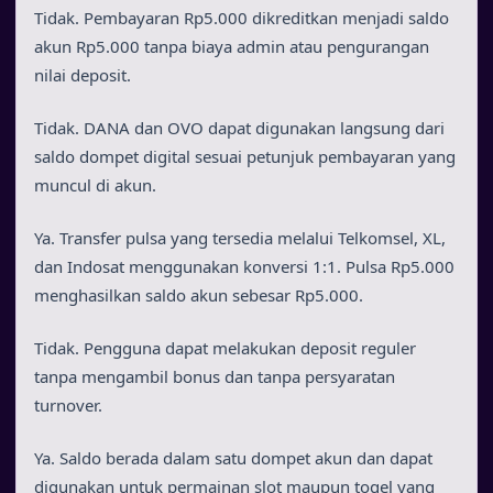
Tidak. Pembayaran Rp5.000 dikreditkan menjadi saldo
akun Rp5.000 tanpa biaya admin atau pengurangan
nilai deposit.
Tidak. DANA dan OVO dapat digunakan langsung dari
saldo dompet digital sesuai petunjuk pembayaran yang
muncul di akun.
Ya. Transfer pulsa yang tersedia melalui Telkomsel, XL,
dan Indosat menggunakan konversi 1:1. Pulsa Rp5.000
menghasilkan saldo akun sebesar Rp5.000.
Tidak. Pengguna dapat melakukan deposit reguler
tanpa mengambil bonus dan tanpa persyaratan
turnover.
Ya. Saldo berada dalam satu dompet akun dan dapat
digunakan untuk permainan slot maupun togel yang