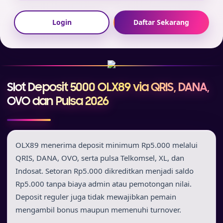
Login
Daftar Sekarang
Slot Deposit 5000 OLX89 via QRIS, DANA,
OVO dan Pulsa 2026
OLX89 menerima deposit minimum Rp5.000 melalui
QRIS, DANA, OVO, serta pulsa Telkomsel, XL, dan
Indosat. Setoran Rp5.000 dikreditkan menjadi saldo
Rp5.000 tanpa biaya admin atau pemotongan nilai.
Deposit reguler juga tidak mewajibkan pemain
mengambil bonus maupun memenuhi turnover.