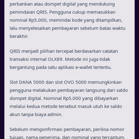
perbankan atau dompet digital yang mendukung
pemindaian QRIS. Pengguna cukup memasukkan
nominal Rp5.000, memindai kode yang ditampilkan,
lalu menyelesaikan pembayaran sebelum batas waktu
berakhir.
QRIS menjadi pilihan tercepat berdasarkan catatan
transaksi internal OLX89. Metode ini juga tidak
bergantung pada satu aplikasi e-wallet tertentu.
Slot DANA 5000 dan slot OVO 5000 memungkinkan
pengguna melakukan pembayaran langsung dari saldo
dompet digital. Nominal Rp5.000 yang dibayarkan
melalui kedua metode tersebut masuk utuh ke saldo
akun tanpa biaya admin.
Sebelum mengonfirmasi pembayaran, periksa nomor
tujuan, nama penerima, dan nominal yang tercantum.