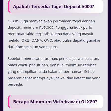
Apakah Tersedia Togel Deposit 5000?
OLX89 juga menyediakan permainan togel dengan
deposit minimum Rp5.000. Pengguna tidak perlu
membuat saldo terpisah karena dana yang masuk
melalui QRIS, DANA, OVO, atau pulsa dapat digunakan
dari dompet akun yang sama.
Sebelum memasang taruhan, periksa jadwal pasaran,
batas waktu penutupan, dan nilai minimum taruhan
yang ditampilkan pada halaman permainan. Setiap
pasaran dapat mempunyai jadwal dan ketentuan yang
berbeda.
Berapa Minimum Withdraw di OLX89?