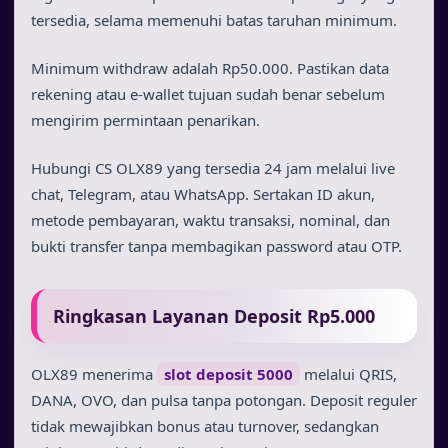
tersedia, selama memenuhi batas taruhan minimum.
Minimum withdraw adalah Rp50.000. Pastikan data
rekening atau e-wallet tujuan sudah benar sebelum
mengirim permintaan penarikan.
Hubungi CS OLX89 yang tersedia 24 jam melalui live
chat, Telegram, atau WhatsApp. Sertakan ID akun,
metode pembayaran, waktu transaksi, nominal, dan
bukti transfer tanpa membagikan password atau OTP.
Ringkasan Layanan Deposit Rp5.000
OLX89 menerima
slot deposit 5000
melalui QRIS,
DANA, OVO, dan pulsa tanpa potongan. Deposit reguler
tidak mewajibkan bonus atau turnover, sedangkan