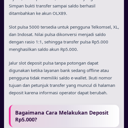
Simpan bukti transfer sampai saldo berhasil
ditambahkan ke akun OLX89.
Slot pulsa 5000 tersedia untuk pengguna Telkomsel, XL,
dan Indosat. Nilai pulsa dikonversi menjadi saldo
dengan rasio 1:1, sehingga transfer pulsa Rp5.000
menghasilkan saldo akun Rp5.000.
Jalur slot deposit pulsa tanpa potongan dapat
digunakan ketika layanan bank sedang offline atau
pengguna tidak memiliki saldo e-wallet. Ikuti nomor
tujuan dan petunjuk transfer yang muncul di halaman
deposit karena informasi operator dapat berubah.
Bagaimana Cara Melakukan Deposit
Rp5.000?