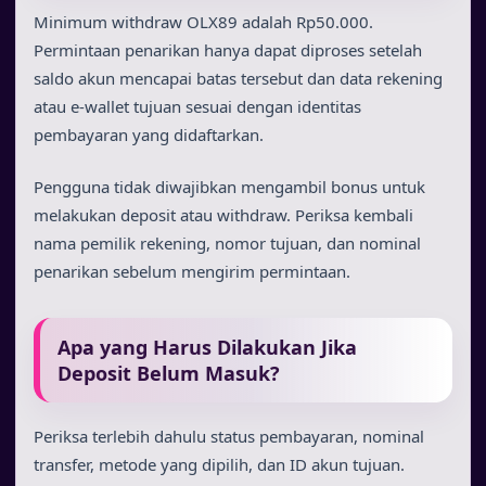
Minimum withdraw OLX89 adalah Rp50.000.
Permintaan penarikan hanya dapat diproses setelah
saldo akun mencapai batas tersebut dan data rekening
atau e-wallet tujuan sesuai dengan identitas
pembayaran yang didaftarkan.
Pengguna tidak diwajibkan mengambil bonus untuk
melakukan deposit atau withdraw. Periksa kembali
nama pemilik rekening, nomor tujuan, dan nominal
penarikan sebelum mengirim permintaan.
Apa yang Harus Dilakukan Jika
Deposit Belum Masuk?
5K
Periksa terlebih dahulu status pembayaran, nominal
5K
transfer, metode yang dipilih, dan ID akun tujuan.