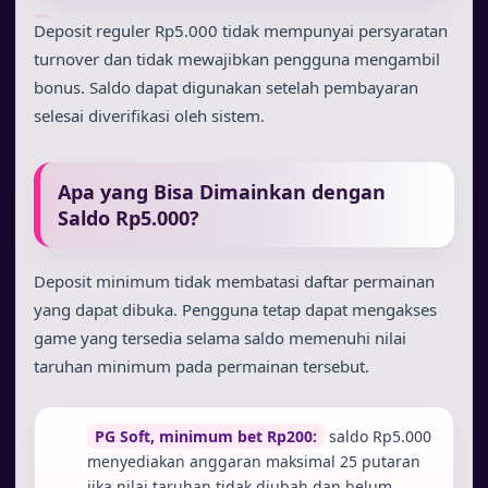
Deposit reguler Rp5.000 tidak mempunyai persyaratan
turnover dan tidak mewajibkan pengguna mengambil
bonus. Saldo dapat digunakan setelah pembayaran
selesai diverifikasi oleh sistem.
Apa yang Bisa Dimainkan dengan
Saldo Rp5.000?
Deposit minimum tidak membatasi daftar permainan
yang dapat dibuka. Pengguna tetap dapat mengakses
game yang tersedia selama saldo memenuhi nilai
taruhan minimum pada permainan tersebut.
PG Soft, minimum bet Rp200:
saldo Rp5.000
menyediakan anggaran maksimal 25 putaran
jika nilai taruhan tidak diubah dan belum