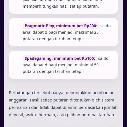
memperhitungkan hasil setiap putaran.
Pragmatic Play, minimum bet Rp200:
saldo
awal dapat dibagi menjadi maksimal 25
putaran dengan taruhan tetap.
Spadegaming, minimum bet Rp100:
saldo
awal dapat dibagi menjadi maksimal 50
putaran dengan taruhan tetap.
Perhitungan tersebut hanya menunjukkan pembagian
anggaran. Hasil setiap putaran ditentukan oleh sistem
permainan dan tidak dapat dijamin berdasarkan jumlah
deposit, waktu bermain, atau pilihan nominal taruhan.