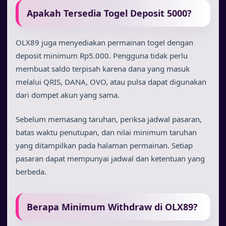
Apakah Tersedia Togel Deposit 5000?
OLX89 juga menyediakan permainan togel dengan
deposit minimum Rp5.000. Pengguna tidak perlu
membuat saldo terpisah karena dana yang masuk
melalui QRIS, DANA, OVO, atau pulsa dapat digunakan
dari dompet akun yang sama.
Sebelum memasang taruhan, periksa jadwal pasaran,
batas waktu penutupan, dan nilai minimum taruhan
yang ditampilkan pada halaman permainan. Setiap
pasaran dapat mempunyai jadwal dan ketentuan yang
berbeda.
Berapa Minimum Withdraw di OLX89?