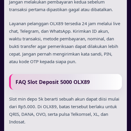
Jangan melakukan pembayaran kedua sebelum
transaksi pertama dipastikan gagal atau dibatalkan.
Layanan pelanggan OLX89 tersedia 24 jam melalui live
chat, Telegram, dan WhatsApp. Kirimkan ID akun,
waktu transaksi, metode pembayaran, nominal, dan
bukti transfer agar pemeriksaan dapat dilakukan lebih
cepat. Jangan pernah mengirimkan kata sandi, PIN,
atau kode OTP kepada siapa pun.
FAQ Slot Deposit 5000 OLX89
Slot min depo 5k berarti sebuah akun dapat diisi mulai
dari Rp5.000. Di OLX89, batas tersebut berlaku untuk
5K
QRIS, DANA, OVO, serta pulsa Telkomsel, XL, dan
Indosat.