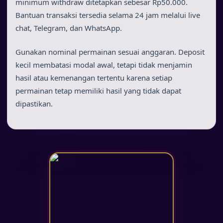
minimum withdraw ditetapkan sebesar Rp50.000.
Bantuan transaksi tersedia selama 24 jam melalui live
chat, Telegram, dan WhatsApp.
Gunakan nominal permainan sesuai anggaran. Deposit
kecil membatasi modal awal, tetapi tidak menjamin
hasil atau kemenangan tertentu karena setiap
permainan tetap memiliki hasil yang tidak dapat
dipastikan.