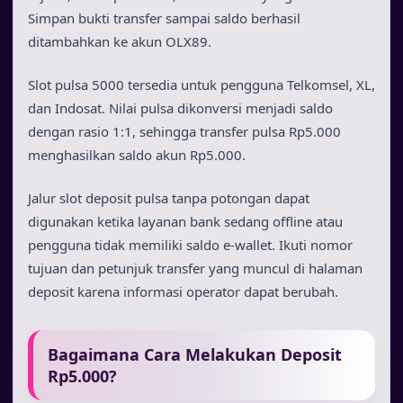
Simpan bukti transfer sampai saldo berhasil
ditambahkan ke akun OLX89.
Slot pulsa 5000 tersedia untuk pengguna Telkomsel, XL,
dan Indosat. Nilai pulsa dikonversi menjadi saldo
dengan rasio 1:1, sehingga transfer pulsa Rp5.000
menghasilkan saldo akun Rp5.000.
Jalur slot deposit pulsa tanpa potongan dapat
digunakan ketika layanan bank sedang offline atau
pengguna tidak memiliki saldo e-wallet. Ikuti nomor
tujuan dan petunjuk transfer yang muncul di halaman
deposit karena informasi operator dapat berubah.
Bagaimana Cara Melakukan Deposit
Rp5.000?