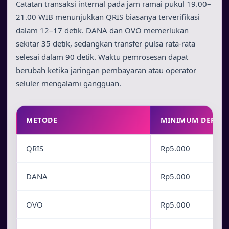
Catatan transaksi internal pada jam ramai pukul 19.00–
21.00 WIB menunjukkan QRIS biasanya terverifikasi
dalam 12–17 detik. DANA dan OVO memerlukan
sekitar 35 detik, sedangkan transfer pulsa rata-rata
selesai dalam 90 detik. Waktu pemrosesan dapat
berubah ketika jaringan pembayaran atau operator
seluler mengalami gangguan.
METODE
MINIMUM DEPOSI
QRIS
Rp5.000
DANA
Rp5.000
OVO
Rp5.000