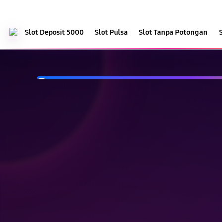
Slot Deposit 5000
Slot Pulsa
Slot Tanpa Potongan