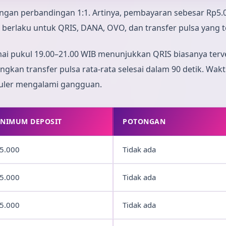
engan perbandingan 1:1. Artinya, pembayaran sebesar Rp5.0
 berlaku untuk QRIS, DANA, OVO, dan transfer pulsa yang 
mai pukul 19.00–21.00 WIB menunjukkan QRIS biasanya terve
ngkan transfer pulsa rata-rata selesai dalam 90 detik. Wa
luler mengalami gangguan.
NIMUM DEPOSIT
POTONGAN
5.000
Tidak ada
5.000
Tidak ada
5.000
Tidak ada