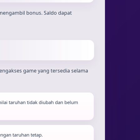
mengambil bonus. Saldo dapat
engakses game yang tersedia selama
lai taruhan tidak diubah dan belum
ngan taruhan tetap.