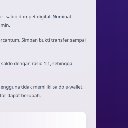
 saldo dompet digital. Nominal
dmin.
rcantum. Simpan bukti transfer sampai
i saldo dengan rasio 1:1, sehingga
engguna tidak memiliki saldo e-wallet.
tor dapat berubah.