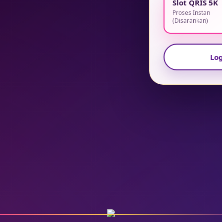
Slot QRIS 5K
Proses Instan
(Disarankan)
Lo