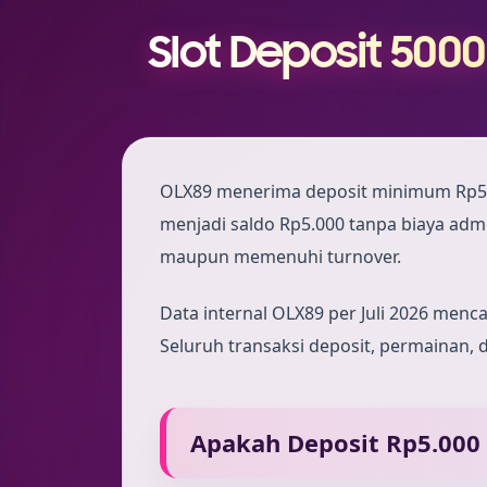
Slot Deposit 500
OLX89 menerima deposit minimum Rp5.00
menjadi saldo Rp5.000 tanpa biaya adm
maupun memenuhi turnover.
Data internal OLX89 per Juli 2026 men
Seluruh transaksi deposit, permainan,
Apakah Deposit Rp5.000