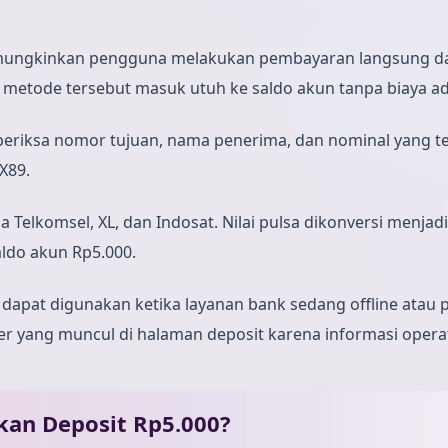
mungkinkan pengguna melakukan pembayaran langsung dari
 metode tersebut masuk utuh ke saldo akun tanpa biaya a
riksa nomor tujuan, nama penerima, dan nominal yang te
X89.
 Telkomsel, XL, dan Indosat. Nilai pulsa dikonversi menjad
aldo akun Rp5.000.
 dapat digunakan ketika layanan bank sedang offline atau p
fer yang muncul di halaman deposit karena informasi opera
an Deposit Rp5.000?