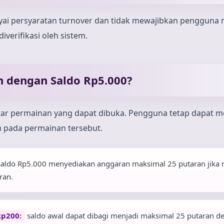
yai persyaratan turnover dan tidak mewajibkan pengguna 
verifikasi oleh sistem.
n dengan Saldo Rp5.000?
ar permainan yang dapat dibuka. Pengguna tetap dapat m
 pada permainan tersebut.
aldo Rp5.000 menyediakan anggaran maksimal 25 putaran jika ni
ran.
Rp200:
saldo awal dapat dibagi menjadi maksimal 25 putaran de