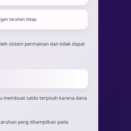
gan taruhan tetap.
leh sistem permainan dan tidak dapat
u membuat saldo terpisah karena dana
taruhan yang ditampilkan pada