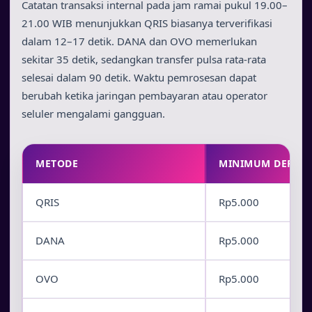
Catatan transaksi internal pada jam ramai pukul 19.00–
21.00 WIB menunjukkan QRIS biasanya terverifikasi
dalam 12–17 detik. DANA dan OVO memerlukan
sekitar 35 detik, sedangkan transfer pulsa rata-rata
selesai dalam 90 detik. Waktu pemrosesan dapat
berubah ketika jaringan pembayaran atau operator
seluler mengalami gangguan.
METODE
MINIMUM DEPOSI
QRIS
Rp5.000
DANA
Rp5.000
OVO
Rp5.000