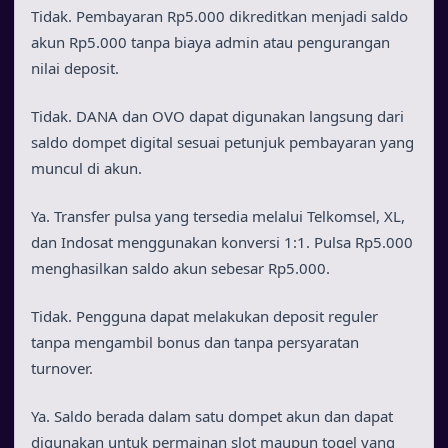
Tidak. Pembayaran Rp5.000 dikreditkan menjadi saldo
akun Rp5.000 tanpa biaya admin atau pengurangan
nilai deposit.
Tidak. DANA dan OVO dapat digunakan langsung dari
saldo dompet digital sesuai petunjuk pembayaran yang
muncul di akun.
Ya. Transfer pulsa yang tersedia melalui Telkomsel, XL,
dan Indosat menggunakan konversi 1:1. Pulsa Rp5.000
menghasilkan saldo akun sebesar Rp5.000.
Tidak. Pengguna dapat melakukan deposit reguler
tanpa mengambil bonus dan tanpa persyaratan
turnover.
Ya. Saldo berada dalam satu dompet akun dan dapat
digunakan untuk permainan slot maupun togel yang