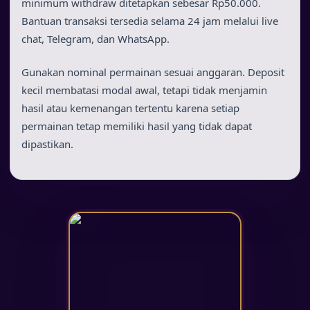
minimum withdraw ditetapkan sebesar Rp50.000.
Bantuan transaksi tersedia selama 24 jam melalui live
chat, Telegram, dan WhatsApp.
Gunakan nominal permainan sesuai anggaran. Deposit
kecil membatasi modal awal, tetapi tidak menjamin
hasil atau kemenangan tertentu karena setiap
permainan tetap memiliki hasil yang tidak dapat
dipastikan.