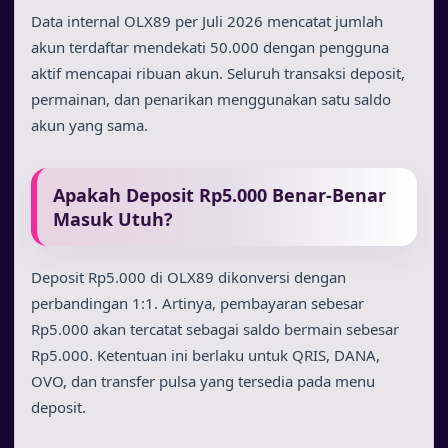
Data internal OLX89 per Juli 2026 mencatat jumlah
akun terdaftar mendekati 50.000 dengan pengguna
aktif mencapai ribuan akun. Seluruh transaksi deposit,
permainan, dan penarikan menggunakan satu saldo
akun yang sama.
Apakah Deposit Rp5.000 Benar-Benar
Masuk Utuh?
Deposit Rp5.000 di OLX89 dikonversi dengan
perbandingan 1:1. Artinya, pembayaran sebesar
Rp5.000 akan tercatat sebagai saldo bermain sebesar
Rp5.000. Ketentuan ini berlaku untuk QRIS, DANA,
OVO, dan transfer pulsa yang tersedia pada menu
deposit.