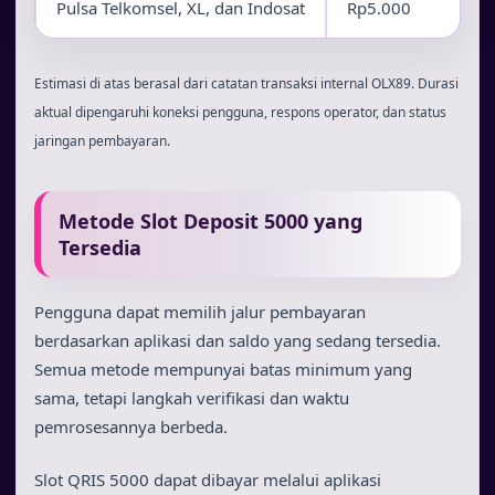
Pulsa Telkomsel, XL, dan Indosat
Rp5.000
Estimasi di atas berasal dari catatan transaksi internal OLX89. Durasi
aktual dipengaruhi koneksi pengguna, respons operator, dan status
jaringan pembayaran.
Metode Slot Deposit 5000 yang
Tersedia
Pengguna dapat memilih jalur pembayaran
berdasarkan aplikasi dan saldo yang sedang tersedia.
Semua metode mempunyai batas minimum yang
sama, tetapi langkah verifikasi dan waktu
5K
pemrosesannya berbeda.
Slot QRIS 5000 dapat dibayar melalui aplikasi