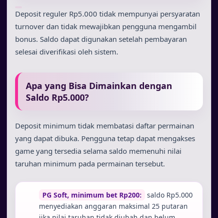
Deposit reguler Rp5.000 tidak mempunyai persyaratan
turnover dan tidak mewajibkan pengguna mengambil
bonus. Saldo dapat digunakan setelah pembayaran
selesai diverifikasi oleh sistem.
Apa yang Bisa Dimainkan dengan
Saldo Rp5.000?
Deposit minimum tidak membatasi daftar permainan
yang dapat dibuka. Pengguna tetap dapat mengakses
game yang tersedia selama saldo memenuhi nilai
taruhan minimum pada permainan tersebut.
PG Soft, minimum bet Rp200:
saldo Rp5.000
menyediakan anggaran maksimal 25 putaran
jika nilai taruhan tidak diubah dan belum