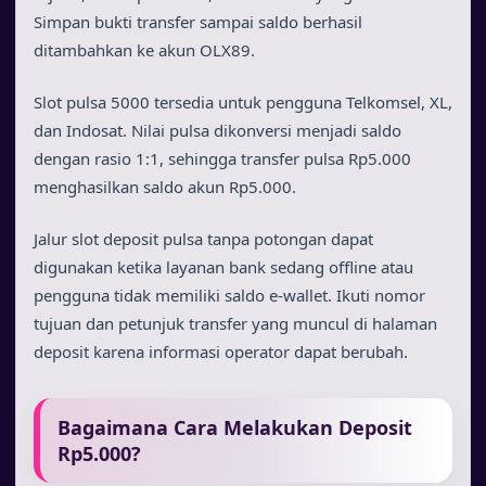
Simpan bukti transfer sampai saldo berhasil
ditambahkan ke akun OLX89.
Slot pulsa 5000 tersedia untuk pengguna Telkomsel, XL,
dan Indosat. Nilai pulsa dikonversi menjadi saldo
dengan rasio 1:1, sehingga transfer pulsa Rp5.000
menghasilkan saldo akun Rp5.000.
Jalur slot deposit pulsa tanpa potongan dapat
digunakan ketika layanan bank sedang offline atau
pengguna tidak memiliki saldo e-wallet. Ikuti nomor
tujuan dan petunjuk transfer yang muncul di halaman
deposit karena informasi operator dapat berubah.
Bagaimana Cara Melakukan Deposit
Rp5.000?