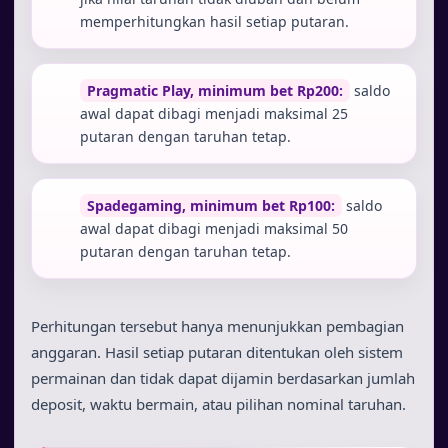
memperhitungkan hasil setiap putaran.
Pragmatic Play, minimum bet Rp200:
saldo
awal dapat dibagi menjadi maksimal 25
putaran dengan taruhan tetap.
Spadegaming, minimum bet Rp100:
saldo
awal dapat dibagi menjadi maksimal 50
putaran dengan taruhan tetap.
Perhitungan tersebut hanya menunjukkan pembagian
anggaran. Hasil setiap putaran ditentukan oleh sistem
permainan dan tidak dapat dijamin berdasarkan jumlah
deposit, waktu bermain, atau pilihan nominal taruhan.