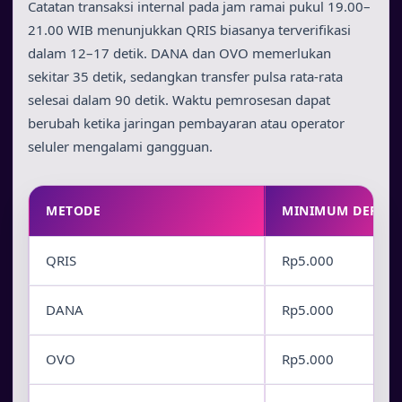
Catatan transaksi internal pada jam ramai pukul 19.00–
21.00 WIB menunjukkan QRIS biasanya terverifikasi
dalam 12–17 detik. DANA dan OVO memerlukan
sekitar 35 detik, sedangkan transfer pulsa rata-rata
selesai dalam 90 detik. Waktu pemrosesan dapat
berubah ketika jaringan pembayaran atau operator
seluler mengalami gangguan.
METODE
MINIMUM DEPOSI
QRIS
Rp5.000
DANA
Rp5.000
OVO
Rp5.000