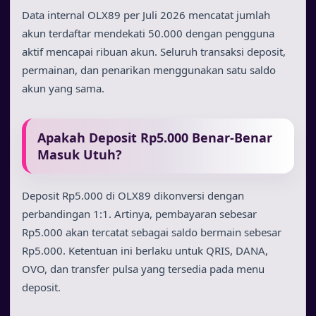
Data internal OLX89 per Juli 2026 mencatat jumlah
akun terdaftar mendekati 50.000 dengan pengguna
aktif mencapai ribuan akun. Seluruh transaksi deposit,
permainan, dan penarikan menggunakan satu saldo
akun yang sama.
Apakah Deposit Rp5.000 Benar-Benar
Masuk Utuh?
Deposit Rp5.000 di OLX89 dikonversi dengan
perbandingan 1:1. Artinya, pembayaran sebesar
Rp5.000 akan tercatat sebagai saldo bermain sebesar
Rp5.000. Ketentuan ini berlaku untuk QRIS, DANA,
OVO, dan transfer pulsa yang tersedia pada menu
deposit.