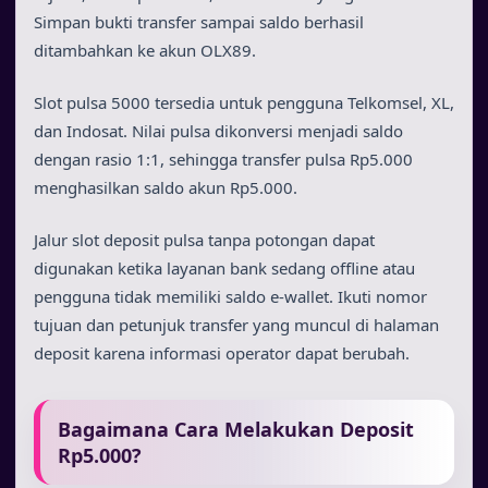
Simpan bukti transfer sampai saldo berhasil
ditambahkan ke akun OLX89.
Slot pulsa 5000 tersedia untuk pengguna Telkomsel, XL,
dan Indosat. Nilai pulsa dikonversi menjadi saldo
dengan rasio 1:1, sehingga transfer pulsa Rp5.000
menghasilkan saldo akun Rp5.000.
Jalur slot deposit pulsa tanpa potongan dapat
digunakan ketika layanan bank sedang offline atau
pengguna tidak memiliki saldo e-wallet. Ikuti nomor
tujuan dan petunjuk transfer yang muncul di halaman
deposit karena informasi operator dapat berubah.
Bagaimana Cara Melakukan Deposit
Rp5.000?