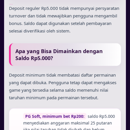
Deposit reguler Rp5.000 tidak mempunyai persyaratan
turnover dan tidak mewajibkan pengguna mengambil
bonus. Saldo dapat digunakan setelah pembayaran
selesai diverifikasi oleh sistem.
Apa yang Bisa Dimainkan dengan
Saldo Rp5.000?
Deposit minimum tidak membatasi daftar permainan
yang dapat dibuka. Pengguna tetap dapat mengakses
game yang tersedia selama saldo memenuhi nilai
5K
taruhan minimum pada permainan tersebut.
PG Soft, minimum bet Rp200:
saldo Rp5.000
menyediakan anggaran maksimal 25 putaran
jika nilai taruhan tidak diubah dan belum