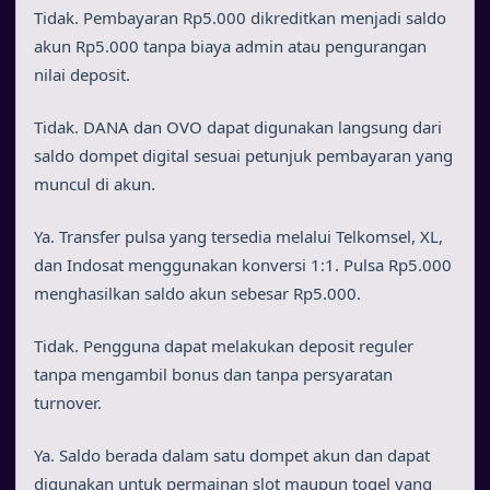
Tidak. Pembayaran Rp5.000 dikreditkan menjadi saldo
akun Rp5.000 tanpa biaya admin atau pengurangan
nilai deposit.
Tidak. DANA dan OVO dapat digunakan langsung dari
saldo dompet digital sesuai petunjuk pembayaran yang
muncul di akun.
Ya. Transfer pulsa yang tersedia melalui Telkomsel, XL,
dan Indosat menggunakan konversi 1:1. Pulsa Rp5.000
menghasilkan saldo akun sebesar Rp5.000.
Tidak. Pengguna dapat melakukan deposit reguler
tanpa mengambil bonus dan tanpa persyaratan
turnover.
Ya. Saldo berada dalam satu dompet akun dan dapat
digunakan untuk permainan slot maupun togel yang