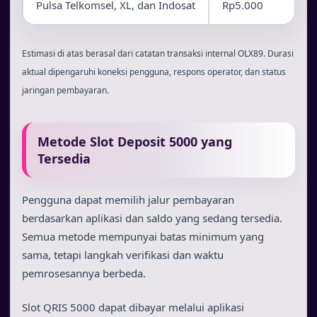
Pulsa Telkomsel, XL, dan Indosat
Rp5.000
Estimasi di atas berasal dari catatan transaksi internal OLX89. Durasi
aktual dipengaruhi koneksi pengguna, respons operator, dan status
jaringan pembayaran.
Metode Slot Deposit 5000 yang
Tersedia
Pengguna dapat memilih jalur pembayaran
berdasarkan aplikasi dan saldo yang sedang tersedia.
Semua metode mempunyai batas minimum yang
sama, tetapi langkah verifikasi dan waktu
pemrosesannya berbeda.
Slot QRIS 5000 dapat dibayar melalui aplikasi