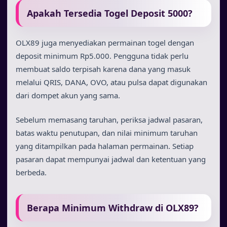
Apakah Tersedia Togel Deposit 5000?
OLX89 juga menyediakan permainan togel dengan
deposit minimum Rp5.000. Pengguna tidak perlu
membuat saldo terpisah karena dana yang masuk
melalui QRIS, DANA, OVO, atau pulsa dapat digunakan
dari dompet akun yang sama.
Sebelum memasang taruhan, periksa jadwal pasaran,
batas waktu penutupan, dan nilai minimum taruhan
yang ditampilkan pada halaman permainan. Setiap
pasaran dapat mempunyai jadwal dan ketentuan yang
berbeda.
Berapa Minimum Withdraw di OLX89?