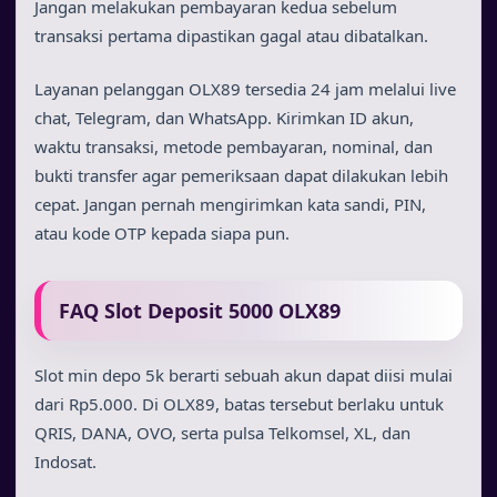
Jangan melakukan pembayaran kedua sebelum
transaksi pertama dipastikan gagal atau dibatalkan.
Layanan pelanggan OLX89 tersedia 24 jam melalui live
chat, Telegram, dan WhatsApp. Kirimkan ID akun,
waktu transaksi, metode pembayaran, nominal, dan
bukti transfer agar pemeriksaan dapat dilakukan lebih
cepat. Jangan pernah mengirimkan kata sandi, PIN,
atau kode OTP kepada siapa pun.
FAQ Slot Deposit 5000 OLX89
Slot min depo 5k berarti sebuah akun dapat diisi mulai
dari Rp5.000. Di OLX89, batas tersebut berlaku untuk
QRIS, DANA, OVO, serta pulsa Telkomsel, XL, dan
Indosat.
5K