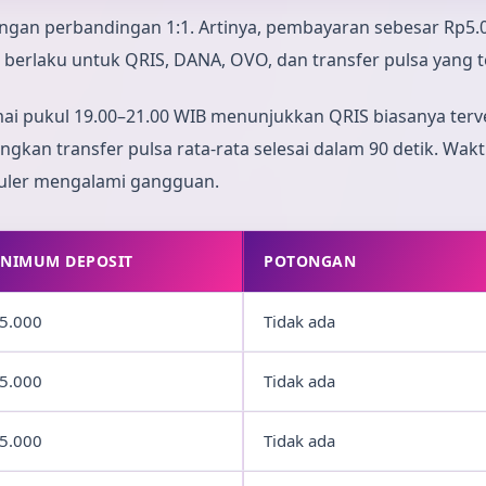
engan perbandingan 1:1. Artinya, pembayaran sebesar Rp5.0
 berlaku untuk QRIS, DANA, OVO, dan transfer pulsa yang 
mai pukul 19.00–21.00 WIB menunjukkan QRIS biasanya terve
ngkan transfer pulsa rata-rata selesai dalam 90 detik. Wa
luler mengalami gangguan.
NIMUM DEPOSIT
POTONGAN
5.000
Tidak ada
5.000
Tidak ada
5.000
Tidak ada