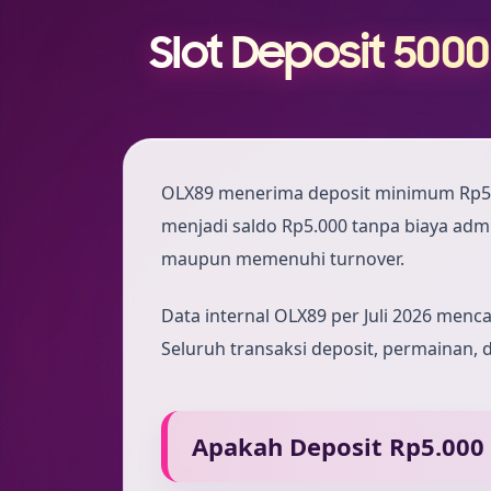
Slot Deposit 500
OLX89 menerima deposit minimum Rp5.00
menjadi saldo Rp5.000 tanpa biaya adm
maupun memenuhi turnover.
Data internal OLX89 per Juli 2026 men
Seluruh transaksi deposit, permainan,
Apakah Deposit Rp5.000