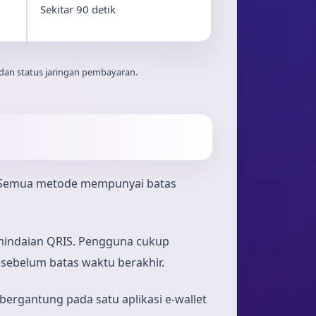
Sekitar 90 detik
, dan status jaringan pembayaran.
a. Semua metode mempunyai batas
emindaian QRIS. Pengguna cukup
sebelum batas waktu berakhir.
 bergantung pada satu aplikasi e-wallet