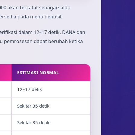
00 akan tercatat sebagai saldo
tersedia pada menu deposit.
rifikasi dalam 12–17 detik. DANA dan
ktu pemrosesan dapat berubah ketika
ESTIMASI NORMAL
12–17 detik
Sekitar 35 detik
Sekitar 35 detik