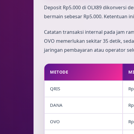
Deposit Rp5.000 di OLX89 dikonversi d
bermain sebesar Rp5.000. Ketentuan ini
Catatan transaksi internal pada jam ra
OVO memerlukan sekitar 35 detik, seda
jaringan pembayaran atau operator se
METODE
MI
QRIS
Rp
5K
DANA
Rp
OVO
Rp