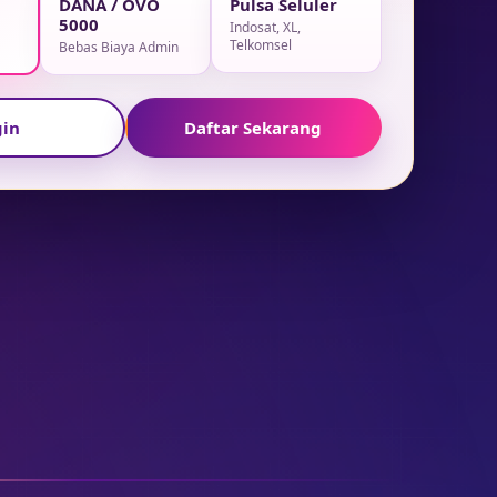
DANA / OVO
Pulsa Seluler
5000
Indosat, XL,
Telkomsel
Bebas Biaya Admin
gin
Daftar Sekarang