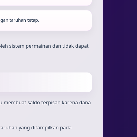
gan taruhan tetap.
leh sistem permainan dan tidak dapat
u membuat saldo terpisah karena dana
taruhan yang ditampilkan pada