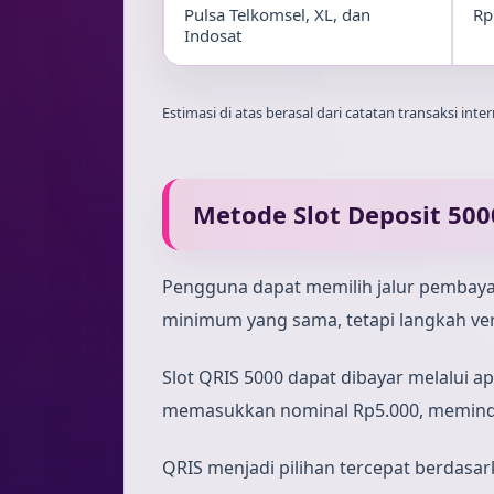
Pulsa Telkomsel, XL, dan
Rp
Indosat
Estimasi di atas berasal dari catatan transaksi in
Metode Slot Deposit 500
Pengguna dapat memilih jalur pembaya
minimum yang sama, tetapi langkah ve
Slot QRIS 5000 dapat dibayar melalui 
memasukkan nominal Rp5.000, memindai
QRIS menjadi pilihan tercepat berdasark