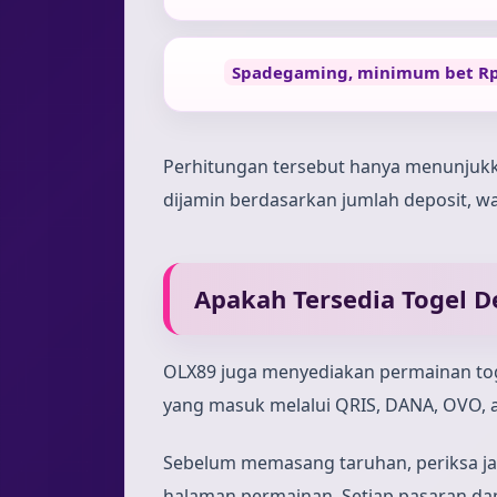
5K
5K
Spadegaming, minimum bet Rp
Perhitungan tersebut hanya menunjukka
dijamin berdasarkan jumlah deposit, wa
Apakah Tersedia Togel D
OLX89 juga menyediakan permainan tog
yang masuk melalui QRIS, DANA, OVO, 
Sebelum memasang taruhan, periksa ja
halaman permainan. Setiap pasaran da