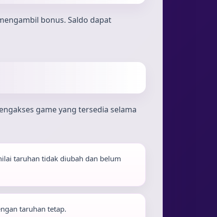
mengambil bonus. Saldo dapat
engakses game yang tersedia selama
lai taruhan tidak diubah dan belum
ngan taruhan tetap.