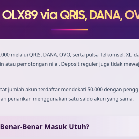
0 OLX89 via QRIS, DANA, O
0 melalui QRIS, DANA, OVO, serta pulsa Telkomsel, XL, da
in atau pemotongan nilai. Deposit reguler juga tidak me
catat jumlah akun terdaftar mendekati 50.000 dengan pengg
 dan penarikan menggunakan satu saldo akun yang sama.
 Benar-Benar Masuk Utuh?