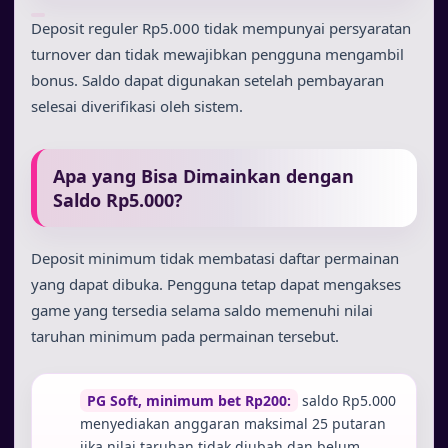
Deposit reguler Rp5.000 tidak mempunyai persyaratan
turnover dan tidak mewajibkan pengguna mengambil
bonus. Saldo dapat digunakan setelah pembayaran
selesai diverifikasi oleh sistem.
Apa yang Bisa Dimainkan dengan
Saldo Rp5.000?
Deposit minimum tidak membatasi daftar permainan
yang dapat dibuka. Pengguna tetap dapat mengakses
game yang tersedia selama saldo memenuhi nilai
taruhan minimum pada permainan tersebut.
PG Soft, minimum bet Rp200:
saldo Rp5.000
menyediakan anggaran maksimal 25 putaran
jika nilai taruhan tidak diubah dan belum