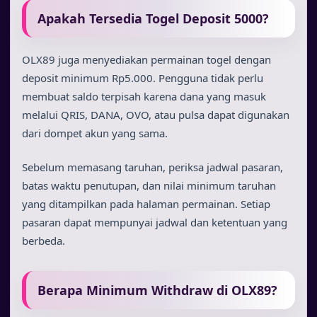
Apakah Tersedia Togel Deposit 5000?
OLX89 juga menyediakan permainan togel dengan
deposit minimum Rp5.000. Pengguna tidak perlu
membuat saldo terpisah karena dana yang masuk
melalui QRIS, DANA, OVO, atau pulsa dapat digunakan
dari dompet akun yang sama.
Sebelum memasang taruhan, periksa jadwal pasaran,
batas waktu penutupan, dan nilai minimum taruhan
yang ditampilkan pada halaman permainan. Setiap
pasaran dapat mempunyai jadwal dan ketentuan yang
berbeda.
Berapa Minimum Withdraw di OLX89?