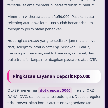
tersedia, selama memenuhi batas taruhan minimum.
Minimum withdraw adalah Rp50.000. Pastikan data
rekening atau e-wallet tujuan sudah benar sebelum
mengirim permintaan penarikan.
Hubungi CS OLX89 yang tersedia 24 jam melalui live
chat, Telegram, atau WhatsApp. Sertakan ID akun,
metode pembayaran, waktu transaksi, nominal, dan
bukti transfer tanpa membagikan password atau OTP.
Ringkasan Layanan Deposit Rp5.000
OLX89 menerima
slot deposit 5000
melalui QRIS,
DANA, OVO, dan pulsa tanpa potongan. Deposit reguler
tidak mewajibkan bonus atau turnover, sedangkan