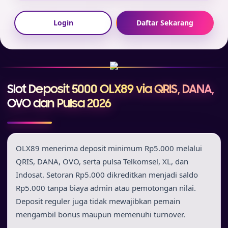
Login
Daftar Sekarang
Slot Deposit 5000 OLX89 via QRIS, DANA,
OVO dan Pulsa 2026
OLX89 menerima deposit minimum Rp5.000 melalui
QRIS, DANA, OVO, serta pulsa Telkomsel, XL, dan
Indosat. Setoran Rp5.000 dikreditkan menjadi saldo
Rp5.000 tanpa biaya admin atau pemotongan nilai.
Deposit reguler juga tidak mewajibkan pemain
mengambil bonus maupun memenuhi turnover.