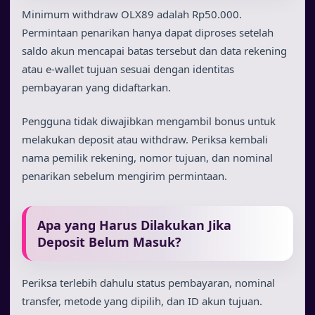
Minimum withdraw OLX89 adalah Rp50.000.
Permintaan penarikan hanya dapat diproses setelah
saldo akun mencapai batas tersebut dan data rekening
atau e-wallet tujuan sesuai dengan identitas
pembayaran yang didaftarkan.
Pengguna tidak diwajibkan mengambil bonus untuk
melakukan deposit atau withdraw. Periksa kembali
nama pemilik rekening, nomor tujuan, dan nominal
penarikan sebelum mengirim permintaan.
Apa yang Harus Dilakukan Jika
Deposit Belum Masuk?
Periksa terlebih dahulu status pembayaran, nominal
transfer, metode yang dipilih, dan ID akun tujuan.