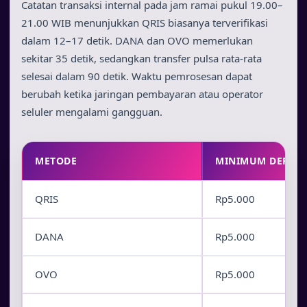
Catatan transaksi internal pada jam ramai pukul 19.00–
21.00 WIB menunjukkan QRIS biasanya terverifikasi
dalam 12–17 detik. DANA dan OVO memerlukan
sekitar 35 detik, sedangkan transfer pulsa rata-rata
selesai dalam 90 detik. Waktu pemrosesan dapat
berubah ketika jaringan pembayaran atau operator
seluler mengalami gangguan.
METODE
MINIMUM DEPOSI
QRIS
Rp5.000
DANA
Rp5.000
OVO
Rp5.000