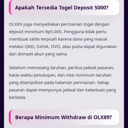
Apakah Tersedia Togel Deposit 5000?
OLX89 juga menyediakan permainan togel dengan
deposit minimum Rp5.000. Pengguna tidak perlu
membuat saldo terpisah karena dana yang masuk
melalui QRIS, DANA, OVO, atau pulsa dapat digunakan
dari dompet akun yang sama.
Sebelum memasang taruhan, periksa jadwal pasaran,
batas waktu penutupan, dan nilai minimum taruhan
yang ditampilkan pada halaman permainan. Setiap
pasaran dapat mempunyai jadwal dan ketentuan yang
berbeda.
Berapa Minimum Withdraw di OLX89?