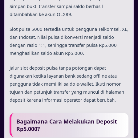
Simpan bukti transfer sampai saldo berhasil
ditambahkan ke akun OLX89.
Slot pulsa 5000 tersedia untuk pengguna Telkomsel, XL,
dan Indosat. Nilai pulsa dikonversi menjadi saldo
dengan rasio 1:1, sehingga transfer pulsa Rp5.000
menghasilkan saldo akun Rp5.000.
Jalur slot deposit pulsa tanpa potongan dapat
digunakan ketika layanan bank sedang offline atau
pengguna tidak memiliki saldo e-wallet. Ikuti nomor
tujuan dan petunjuk transfer yang muncul di halaman
deposit karena informasi operator dapat berubah.
Bagaimana Cara Melakukan Deposit
Rp5.000?