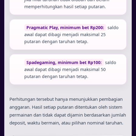
memperhitungkan hasil setiap putaran.
Pragmatic Play, minimum bet Rp200:
saldo
awal dapat dibagi menjadi maksimal 25
putaran dengan taruhan tetap.
Spadegaming, minimum bet Rp100:
saldo
awal dapat dibagi menjadi maksimal 50
putaran dengan taruhan tetap.
Perhitungan tersebut hanya menunjukkan pembagian
anggaran. Hasil setiap putaran ditentukan oleh sistem
permainan dan tidak dapat dijamin berdasarkan jumlah
deposit, waktu bermain, atau pilihan nominal taruhan.