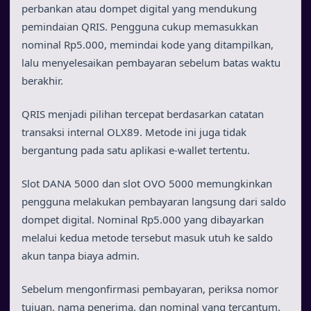
perbankan atau dompet digital yang mendukung
pemindaian QRIS. Pengguna cukup memasukkan
nominal Rp5.000, memindai kode yang ditampilkan,
lalu menyelesaikan pembayaran sebelum batas waktu
berakhir.
QRIS menjadi pilihan tercepat berdasarkan catatan
transaksi internal OLX89. Metode ini juga tidak
bergantung pada satu aplikasi e-wallet tertentu.
Slot DANA 5000 dan slot OVO 5000 memungkinkan
pengguna melakukan pembayaran langsung dari saldo
dompet digital. Nominal Rp5.000 yang dibayarkan
melalui kedua metode tersebut masuk utuh ke saldo
akun tanpa biaya admin.
Sebelum mengonfirmasi pembayaran, periksa nomor
tujuan, nama penerima, dan nominal yang tercantum.