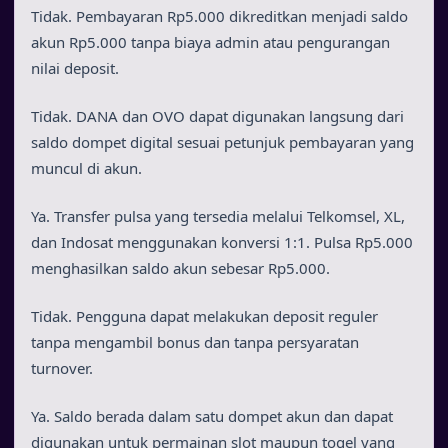
Tidak. Pembayaran Rp5.000 dikreditkan menjadi saldo
akun Rp5.000 tanpa biaya admin atau pengurangan
nilai deposit.
Tidak. DANA dan OVO dapat digunakan langsung dari
saldo dompet digital sesuai petunjuk pembayaran yang
muncul di akun.
Ya. Transfer pulsa yang tersedia melalui Telkomsel, XL,
dan Indosat menggunakan konversi 1:1. Pulsa Rp5.000
menghasilkan saldo akun sebesar Rp5.000.
Tidak. Pengguna dapat melakukan deposit reguler
tanpa mengambil bonus dan tanpa persyaratan
turnover.
Ya. Saldo berada dalam satu dompet akun dan dapat
digunakan untuk permainan slot maupun togel yang