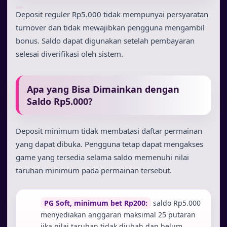
Deposit reguler Rp5.000 tidak mempunyai persyaratan
turnover dan tidak mewajibkan pengguna mengambil
bonus. Saldo dapat digunakan setelah pembayaran
selesai diverifikasi oleh sistem.
5K
Apa yang Bisa Dimainkan dengan
Saldo Rp5.000?
Deposit minimum tidak membatasi daftar permainan
yang dapat dibuka. Pengguna tetap dapat mengakses
game yang tersedia selama saldo memenuhi nilai
taruhan minimum pada permainan tersebut.
PG Soft, minimum bet Rp200:
saldo Rp5.000
menyediakan anggaran maksimal 25 putaran
jika nilai taruhan tidak diubah dan belum