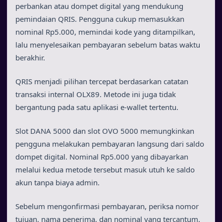
perbankan atau dompet digital yang mendukung
pemindaian QRIS. Pengguna cukup memasukkan
nominal Rp5.000, memindai kode yang ditampilkan,
lalu menyelesaikan pembayaran sebelum batas waktu
berakhir.
QRIS menjadi pilihan tercepat berdasarkan catatan
transaksi internal OLX89. Metode ini juga tidak
bergantung pada satu aplikasi e-wallet tertentu.
Slot DANA 5000 dan slot OVO 5000 memungkinkan
pengguna melakukan pembayaran langsung dari saldo
dompet digital. Nominal Rp5.000 yang dibayarkan
melalui kedua metode tersebut masuk utuh ke saldo
akun tanpa biaya admin.
Sebelum mengonfirmasi pembayaran, periksa nomor
tujuan, nama penerima, dan nominal yang tercantum.