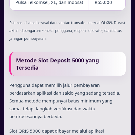
Pulsa Telkomsel, XL, dan Indosat
Rp5.000
Estimasi di atas berasal dari catatan transaksi internal OLX89. Durasi
aktual dipengaruhi koneksi pengguna, respons operator, dan status
jaringan pembayaran.
Metode Slot Deposit 5000 yang
Tersedia
Pengguna dapat memilih jalur pembayaran
berdasarkan aplikasi dan saldo yang sedang tersedia.
Semua metode mempunyai batas minimum yang
sama, tetapi langkah verifikasi dan waktu
pemrosesannya berbeda.
Slot QRIS 5000 dapat dibayar melalui aplikasi