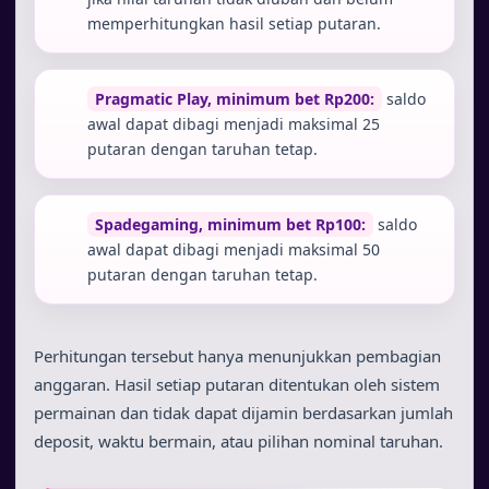
memperhitungkan hasil setiap putaran.
Pragmatic Play, minimum bet Rp200:
saldo
awal dapat dibagi menjadi maksimal 25
putaran dengan taruhan tetap.
Spadegaming, minimum bet Rp100:
saldo
awal dapat dibagi menjadi maksimal 50
putaran dengan taruhan tetap.
Perhitungan tersebut hanya menunjukkan pembagian
anggaran. Hasil setiap putaran ditentukan oleh sistem
permainan dan tidak dapat dijamin berdasarkan jumlah
deposit, waktu bermain, atau pilihan nominal taruhan.