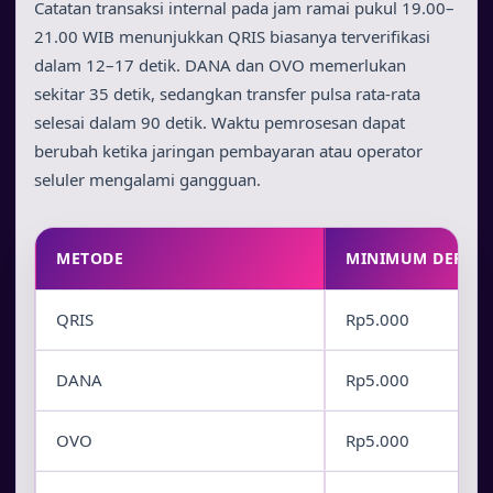
Catatan transaksi internal pada jam ramai pukul 19.00–
21.00 WIB menunjukkan QRIS biasanya terverifikasi
dalam 12–17 detik. DANA dan OVO memerlukan
sekitar 35 detik, sedangkan transfer pulsa rata-rata
selesai dalam 90 detik. Waktu pemrosesan dapat
berubah ketika jaringan pembayaran atau operator
seluler mengalami gangguan.
METODE
MINIMUM DEPOSI
QRIS
Rp5.000
DANA
Rp5.000
OVO
Rp5.000