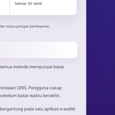
Sekitar 90 detik
, dan status jaringan pembayaran.
a. Semua metode mempunyai batas
emindaian QRIS. Pengguna cukup
sebelum batas waktu berakhir.
 bergantung pada satu aplikasi e-wallet