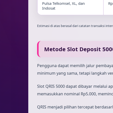
Pulsa Telkomsel, XL, dan
Rp
Indosat
Estimasi di atas berasal dari catatan transaksi in
Metode Slot Deposit 500
Pengguna dapat memilih jalur pembaya
minimum yang sama, tetapi langkah ve
Slot QRIS 5000 dapat dibayar melalui 
memasukkan nominal Rp5.000, memindai
QRIS menjadi pilihan tercepat berdasark