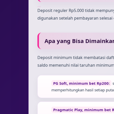
Deposit reguler Rp5.000 tidak mempun
digunakan setelah pembayaran selesai di
Apa yang Bisa Dimainka
Deposit minimum tidak membatasi daft
saldo memenuhi nilai taruhan minimum
PG Soft, minimum bet Rp200:
s
memperhitungkan hasil setiap puta
Pragmatic Play, minimum bet 