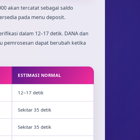
00 akan tercatat sebagai saldo
tersedia pada menu deposit.
rifikasi dalam 12–17 detik. DANA dan
ktu pemrosesan dapat berubah ketika
ESTIMASI NORMAL
12–17 detik
Sekitar 35 detik
Sekitar 35 detik