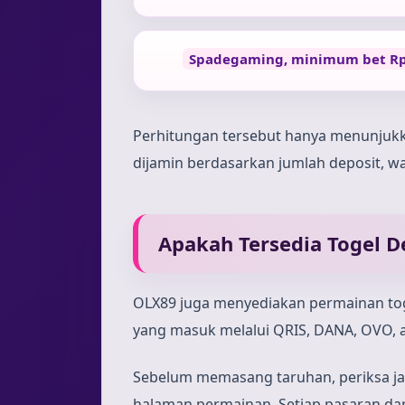
5K
Spadegaming, minimum bet Rp
5K
Perhitungan tersebut hanya menunjukka
dijamin berdasarkan jumlah deposit, wa
Apakah Tersedia Togel D
OLX89 juga menyediakan permainan tog
yang masuk melalui QRIS, DANA, OVO, 
Sebelum memasang taruhan, periksa ja
halaman permainan. Setiap pasaran da