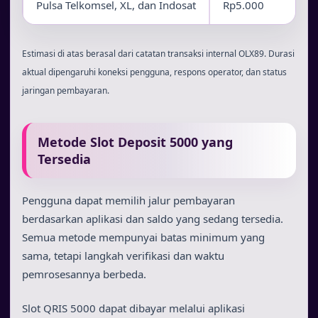
Pulsa Telkomsel, XL, dan Indosat
Rp5.000
Estimasi di atas berasal dari catatan transaksi internal OLX89. Durasi
aktual dipengaruhi koneksi pengguna, respons operator, dan status
jaringan pembayaran.
Metode Slot Deposit 5000 yang
Tersedia
Pengguna dapat memilih jalur pembayaran
berdasarkan aplikasi dan saldo yang sedang tersedia.
Semua metode mempunyai batas minimum yang
sama, tetapi langkah verifikasi dan waktu
pemrosesannya berbeda.
Slot QRIS 5000 dapat dibayar melalui aplikasi