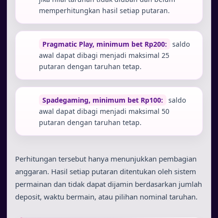
memperhitungkan hasil setiap putaran.
Pragmatic Play, minimum bet Rp200:
saldo
awal dapat dibagi menjadi maksimal 25
putaran dengan taruhan tetap.
Spadegaming, minimum bet Rp100:
saldo
awal dapat dibagi menjadi maksimal 50
putaran dengan taruhan tetap.
Perhitungan tersebut hanya menunjukkan pembagian
anggaran. Hasil setiap putaran ditentukan oleh sistem
permainan dan tidak dapat dijamin berdasarkan jumlah
deposit, waktu bermain, atau pilihan nominal taruhan.