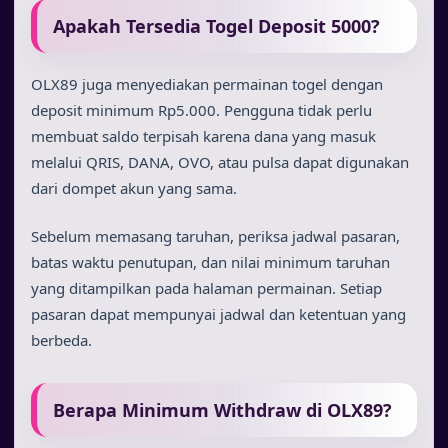
Apakah Tersedia Togel Deposit 5000?
OLX89 juga menyediakan permainan togel dengan
deposit minimum Rp5.000. Pengguna tidak perlu
membuat saldo terpisah karena dana yang masuk
melalui QRIS, DANA, OVO, atau pulsa dapat digunakan
dari dompet akun yang sama.
Sebelum memasang taruhan, periksa jadwal pasaran,
batas waktu penutupan, dan nilai minimum taruhan
yang ditampilkan pada halaman permainan. Setiap
pasaran dapat mempunyai jadwal dan ketentuan yang
berbeda.
Berapa Minimum Withdraw di OLX89?