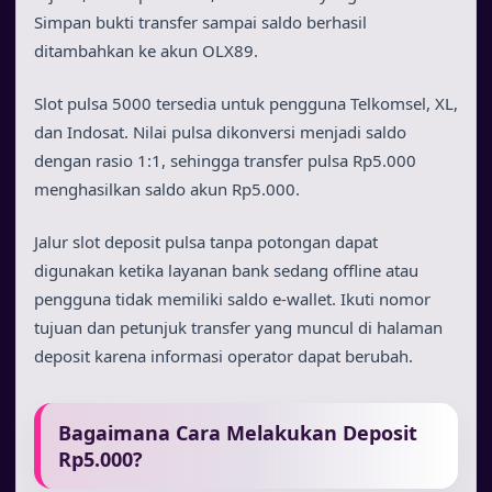
Simpan bukti transfer sampai saldo berhasil
ditambahkan ke akun OLX89.
Slot pulsa 5000 tersedia untuk pengguna Telkomsel, XL,
dan Indosat. Nilai pulsa dikonversi menjadi saldo
dengan rasio 1:1, sehingga transfer pulsa Rp5.000
menghasilkan saldo akun Rp5.000.
Jalur slot deposit pulsa tanpa potongan dapat
digunakan ketika layanan bank sedang offline atau
pengguna tidak memiliki saldo e-wallet. Ikuti nomor
tujuan dan petunjuk transfer yang muncul di halaman
deposit karena informasi operator dapat berubah.
Bagaimana Cara Melakukan Deposit
Rp5.000?