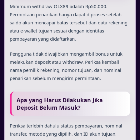
Minimum withdraw OLX89 adalah Rp50.000.
Permintaan penarikan hanya dapat diproses setelah
saldo akun mencapai batas tersebut dan data rekening
atau e-wallet tujuan sesuai dengan identitas
pembayaran yang didaftarkan.
Pengguna tidak diwajibkan mengambil bonus untuk
melakukan deposit atau withdraw. Periksa kembali
nama pemilik rekening, nomor tujuan, dan nominal
penarikan sebelum mengirim permintaan.
Apa yang Harus Dilakukan Jika
Deposit Belum Masuk?
Periksa terlebih dahulu status pembayaran, nominal
transfer, metode yang dipilih, dan ID akun tujuan.