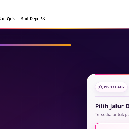
Slot Qris
Slot Depo 5K
⚡
QRIS 17 Detik
Pilih Jalur
Tersedia untuk p