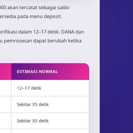
00 akan tercatat sebagai saldo
tersedia pada menu deposit.
rifikasi dalam 12–17 detik. DANA dan
ktu pemrosesan dapat berubah ketika
ESTIMASI NORMAL
12–17 detik
Sekitar 35 detik
Sekitar 35 detik