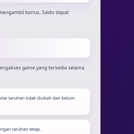
mengambil bonus. Saldo dapat
engakses game yang tersedia selama
lai taruhan tidak diubah dan belum
ngan taruhan tetap.