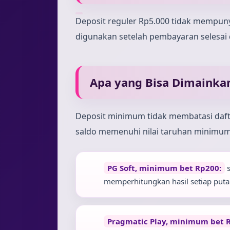
Deposit reguler Rp5.000 tidak mempun
digunakan setelah pembayaran selesai di
Apa yang Bisa Dimainka
Deposit minimum tidak membatasi daft
saldo memenuhi nilai taruhan minimum
PG Soft, minimum bet Rp200:
s
memperhitungkan hasil setiap puta
Pragmatic Play, minimum bet 