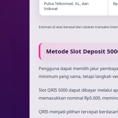
Pulsa Telkomsel, XL, dan
Rp
Indosat
Estimasi di atas berasal dari catatan transaksi in
Metode Slot Deposit 500
Pengguna dapat memilih jalur pembaya
minimum yang sama, tetapi langkah ve
Slot QRIS 5000 dapat dibayar melalui 
memasukkan nominal Rp5.000, memindai
QRIS menjadi pilihan tercepat berdasark