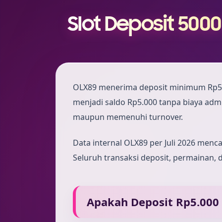
Slot Deposit 500
OLX89 menerima deposit minimum Rp5.00
menjadi saldo Rp5.000 tanpa biaya adm
maupun memenuhi turnover.
Data internal OLX89 per Juli 2026 men
Seluruh transaksi deposit, permainan,
Apakah Deposit Rp5.000