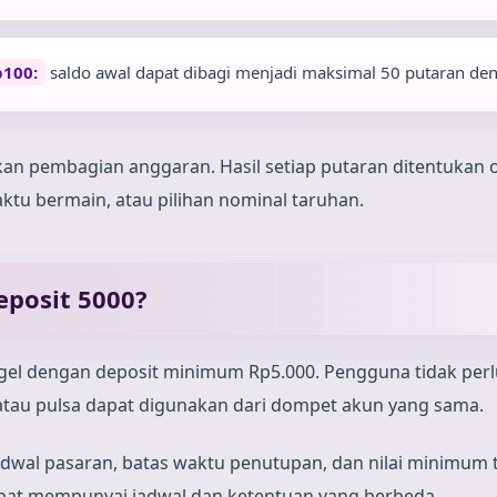
100:
saldo awal dapat dibagi menjadi maksimal 50 putaran den
n pembagian anggaran. Hasil setiap putaran ditentukan o
ktu bermain, atau pilihan nominal taruhan.
eposit 5000?
el dengan deposit minimum Rp5.000. Pengguna tidak perl
atau pulsa dapat digunakan dari dompet akun yang sama.
dwal pasaran, batas waktu penutupan, dan nilai minimum 
pat mempunyai jadwal dan ketentuan yang berbeda.