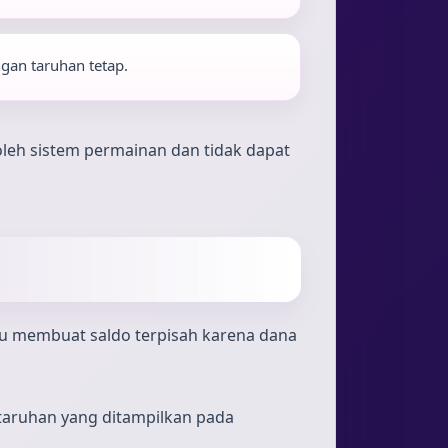
gan taruhan tetap.
leh sistem permainan dan tidak dapat
u membuat saldo terpisah karena dana
taruhan yang ditampilkan pada