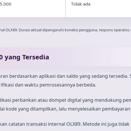
5.000
Tidak ada
ternal OLX89. Durasi aktual dipengaruhi koneksi pengguna, respons operator
0 yang Tersedia
ran berdasarkan aplikasi dan saldo yang sedang tersedi
rifikasi dan waktu pemrosesannya berbeda.
aplikasi perbankan atau dompet digital yang mendukung p
 kode yang ditampilkan, lalu menyelesaikan pembayaran 
an catatan transaksi internal OLX89. Metode ini juga tidak