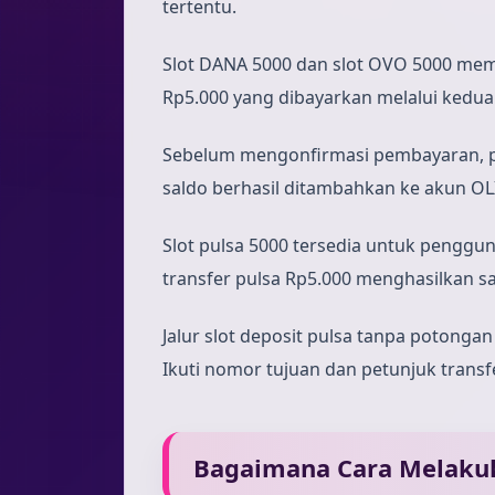
tertentu.
Slot DANA 5000 dan slot OVO 5000 me
Rp5.000 yang dibayarkan melalui kedua
Sebelum mengonfirmasi pembayaran, pe
saldo berhasil ditambahkan ke akun OL
Slot pulsa 5000 tersedia untuk pengguna
transfer pulsa Rp5.000 menghasilkan s
Jalur slot deposit pulsa tanpa potongan
Ikuti nomor tujuan dan petunjuk trans
Bagaimana Cara Melakuk