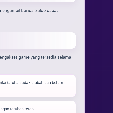
mengambil bonus. Saldo dapat
engakses game yang tersedia selama
lai taruhan tidak diubah dan belum
ngan taruhan tetap.