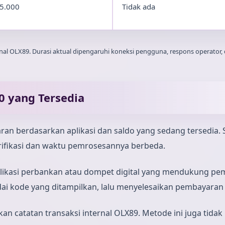
5.000
Tidak ada
ternal OLX89. Durasi aktual dipengaruhi koneksi pengguna, respons operator
0 yang Tersedia
ran berdasarkan aplikasi dan saldo yang sedang tersedi
rifikasi dan waktu pemrosesannya berbeda.
aplikasi perbankan atau dompet digital yang mendukung p
 kode yang ditampilkan, lalu menyelesaikan pembayaran 
an catatan transaksi internal OLX89. Metode ini juga tidak