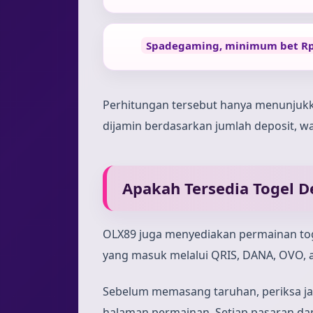
Spadegaming, minimum bet Rp
Perhitungan tersebut hanya menunjukka
dijamin berdasarkan jumlah deposit, wa
Apakah Tersedia Togel D
OLX89 juga menyediakan permainan tog
yang masuk melalui QRIS, DANA, OVO, 
Sebelum memasang taruhan, periksa ja
halaman permainan. Setiap pasaran da