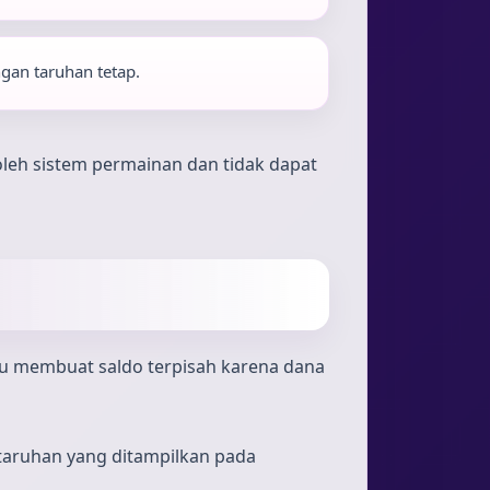
gan taruhan tetap.
leh sistem permainan dan tidak dapat
u membuat saldo terpisah karena dana
taruhan yang ditampilkan pada