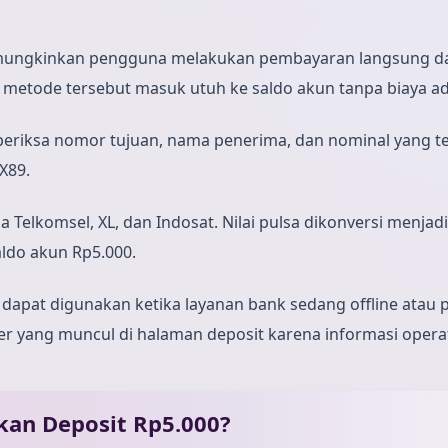
mungkinkan pengguna melakukan pembayaran langsung dari
 metode tersebut masuk utuh ke saldo akun tanpa biaya a
riksa nomor tujuan, nama penerima, dan nominal yang te
X89.
 Telkomsel, XL, dan Indosat. Nilai pulsa dikonversi menjad
aldo akun Rp5.000.
 dapat digunakan ketika layanan bank sedang offline atau p
fer yang muncul di halaman deposit karena informasi opera
an Deposit Rp5.000?