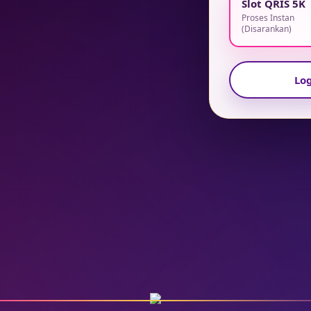
Slot QRIS 5K
Proses Instan
(Disarankan)
Lo