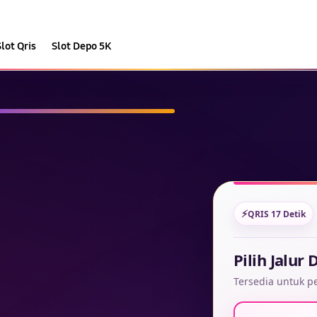
Slot Qris
Slot Depo 5K
⚡
QRIS 17 Detik
Pilih Jalur
Tersedia untuk p