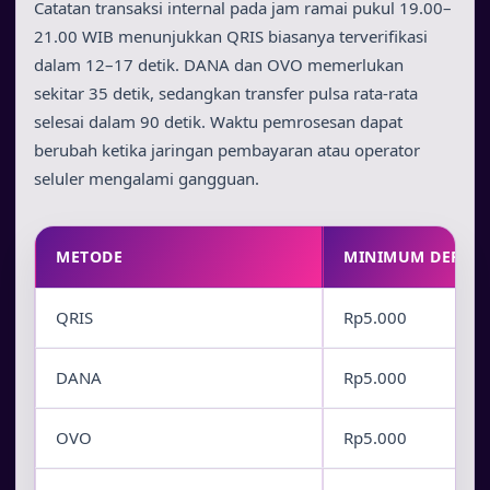
Catatan transaksi internal pada jam ramai pukul 19.00–
21.00 WIB menunjukkan QRIS biasanya terverifikasi
dalam 12–17 detik. DANA dan OVO memerlukan
sekitar 35 detik, sedangkan transfer pulsa rata-rata
selesai dalam 90 detik. Waktu pemrosesan dapat
berubah ketika jaringan pembayaran atau operator
seluler mengalami gangguan.
METODE
MINIMUM DEPOSI
QRIS
Rp5.000
DANA
Rp5.000
OVO
Rp5.000