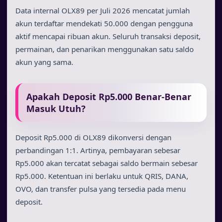
Data internal OLX89 per Juli 2026 mencatat jumlah
akun terdaftar mendekati 50.000 dengan pengguna
aktif mencapai ribuan akun. Seluruh transaksi deposit,
permainan, dan penarikan menggunakan satu saldo
akun yang sama.
Apakah Deposit Rp5.000 Benar-Benar
Masuk Utuh?
Deposit Rp5.000 di OLX89 dikonversi dengan
perbandingan 1:1. Artinya, pembayaran sebesar
Rp5.000 akan tercatat sebagai saldo bermain sebesar
Rp5.000. Ketentuan ini berlaku untuk QRIS, DANA,
OVO, dan transfer pulsa yang tersedia pada menu
deposit.