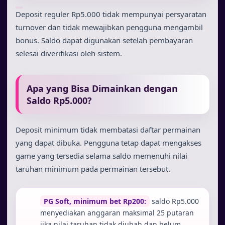
Deposit reguler Rp5.000 tidak mempunyai persyaratan
turnover dan tidak mewajibkan pengguna mengambil
bonus. Saldo dapat digunakan setelah pembayaran
selesai diverifikasi oleh sistem.
Apa yang Bisa Dimainkan dengan
Saldo Rp5.000?
Deposit minimum tidak membatasi daftar permainan
yang dapat dibuka. Pengguna tetap dapat mengakses
game yang tersedia selama saldo memenuhi nilai
taruhan minimum pada permainan tersebut.
PG Soft, minimum bet Rp200:
saldo Rp5.000
5K
menyediakan anggaran maksimal 25 putaran
jika nilai taruhan tidak diubah dan belum