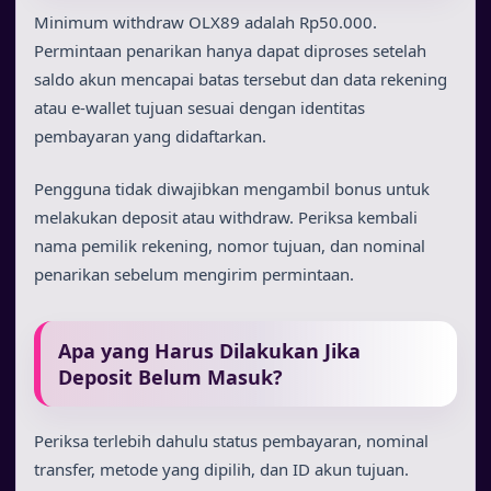
Minimum withdraw OLX89 adalah Rp50.000.
Permintaan penarikan hanya dapat diproses setelah
saldo akun mencapai batas tersebut dan data rekening
atau e-wallet tujuan sesuai dengan identitas
pembayaran yang didaftarkan.
Pengguna tidak diwajibkan mengambil bonus untuk
melakukan deposit atau withdraw. Periksa kembali
nama pemilik rekening, nomor tujuan, dan nominal
penarikan sebelum mengirim permintaan.
Apa yang Harus Dilakukan Jika
Deposit Belum Masuk?
Periksa terlebih dahulu status pembayaran, nominal
transfer, metode yang dipilih, dan ID akun tujuan.