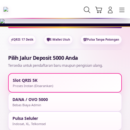
Cari
Troli
Login
Navigation
⚡
🛡️
💯
QRIS 17 Detik
E-Wallet Utuh
Pulsa Tanpa Potongan
Pilih Jalur Deposit 5000 Anda
Tersedia untuk pendaftaran baru maupun pengisian ulang.
5K
Slot QRIS 5K
Proses Instan (Disarankan)
DANA / OVO 5000
Bebas Biaya Admin
Pulsa Seluler
Indosat, XL, Telkomsel