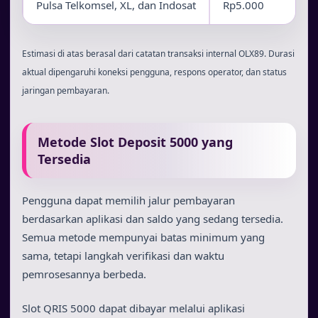
Pulsa Telkomsel, XL, dan Indosat
Rp5.000
Estimasi di atas berasal dari catatan transaksi internal OLX89. Durasi
aktual dipengaruhi koneksi pengguna, respons operator, dan status
jaringan pembayaran.
Metode Slot Deposit 5000 yang
Tersedia
Pengguna dapat memilih jalur pembayaran
berdasarkan aplikasi dan saldo yang sedang tersedia.
Semua metode mempunyai batas minimum yang
sama, tetapi langkah verifikasi dan waktu
pemrosesannya berbeda.
Slot QRIS 5000 dapat dibayar melalui aplikasi