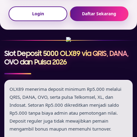
Login
Daftar Sekarang
Slot Deposit 5000 OLX89 via QRIS, DANA,
OVO dan Pulsa 2026
OLX89 menerima deposit minimum Rp5.000 melalui
QRIS, DANA, OVO, serta pulsa Telkomsel, XL, dan
Indosat. Setoran Rp5.000 dikreditkan menjadi saldo
Rp5.000 tanpa biaya admin atau pemotongan nilai.
Deposit reguler juga tidak mewajibkan pemain
mengambil bonus maupun memenuhi turnover.