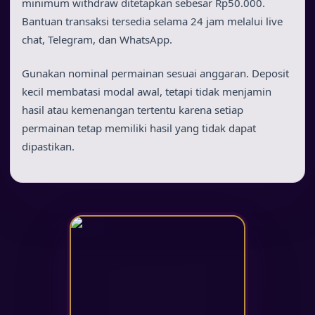
minimum withdraw ditetapkan sebesar Rp50.000.
Bantuan transaksi tersedia selama 24 jam melalui live
chat, Telegram, dan WhatsApp.
Gunakan nominal permainan sesuai anggaran. Deposit
kecil membatasi modal awal, tetapi tidak menjamin
hasil atau kemenangan tertentu karena setiap
permainan tetap memiliki hasil yang tidak dapat
dipastikan.