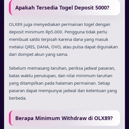
Apakah Tersedia Togel Deposit 5000?
OLX89 juga menyediakan permainan togel dengan
deposit minimum Rp5.000. Pengguna tidak perlu
membuat saldo terpisah karena dana yang masuk
melalui QRIS, DANA, OVO, atau pulsa dapat digunakan
dari dompet akun yang sama.
Sebelum memasang taruhan, periksa jadwal pasaran,
batas waktu penutupan, dan nilai minimum taruhan
yang ditampilkan pada halaman permainan. Setiap
pasaran dapat mempunyai jadwal dan ketentuan yang
berbeda.
Berapa Minimum Withdraw di OLX89?