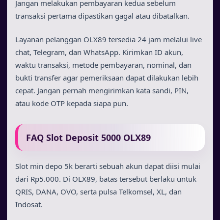
Jangan melakukan pembayaran kedua sebelum
transaksi pertama dipastikan gagal atau dibatalkan.
Layanan pelanggan OLX89 tersedia 24 jam melalui live
chat, Telegram, dan WhatsApp. Kirimkan ID akun,
waktu transaksi, metode pembayaran, nominal, dan
bukti transfer agar pemeriksaan dapat dilakukan lebih
cepat. Jangan pernah mengirimkan kata sandi, PIN,
atau kode OTP kepada siapa pun.
FAQ Slot Deposit 5000 OLX89
5K
Slot min depo 5k berarti sebuah akun dapat diisi mulai
dari Rp5.000. Di OLX89, batas tersebut berlaku untuk
QRIS, DANA, OVO, serta pulsa Telkomsel, XL, dan
Indosat.