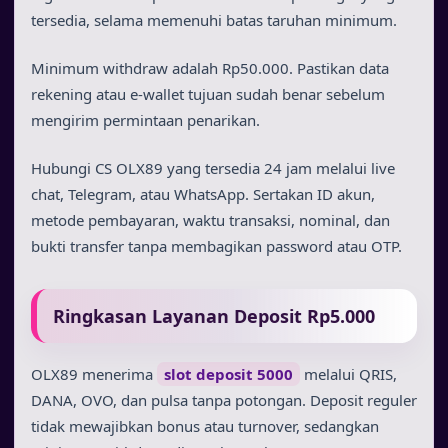
tersedia, selama memenuhi batas taruhan minimum.
Minimum withdraw adalah Rp50.000. Pastikan data
rekening atau e-wallet tujuan sudah benar sebelum
mengirim permintaan penarikan.
Hubungi CS OLX89 yang tersedia 24 jam melalui live
chat, Telegram, atau WhatsApp. Sertakan ID akun,
metode pembayaran, waktu transaksi, nominal, dan
bukti transfer tanpa membagikan password atau OTP.
Ringkasan Layanan Deposit Rp5.000
OLX89 menerima
slot deposit 5000
melalui QRIS,
DANA, OVO, dan pulsa tanpa potongan. Deposit reguler
tidak mewajibkan bonus atau turnover, sedangkan