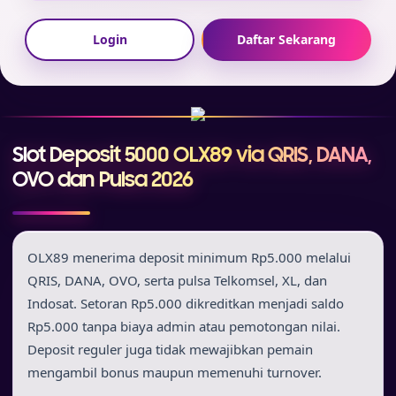
Login
Daftar Sekarang
Slot Deposit 5000 OLX89 via QRIS, DANA,
OVO dan Pulsa 2026
OLX89 menerima deposit minimum Rp5.000 melalui
QRIS, DANA, OVO, serta pulsa Telkomsel, XL, dan
Indosat. Setoran Rp5.000 dikreditkan menjadi saldo
Rp5.000 tanpa biaya admin atau pemotongan nilai.
Deposit reguler juga tidak mewajibkan pemain
mengambil bonus maupun memenuhi turnover.