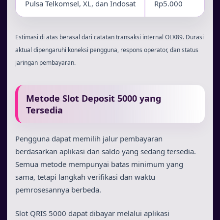
Pulsa Telkomsel, XL, dan Indosat
Rp5.000
Estimasi di atas berasal dari catatan transaksi internal OLX89. Durasi
aktual dipengaruhi koneksi pengguna, respons operator, dan status
jaringan pembayaran.
Metode Slot Deposit 5000 yang
Tersedia
Pengguna dapat memilih jalur pembayaran
berdasarkan aplikasi dan saldo yang sedang tersedia.
Semua metode mempunyai batas minimum yang
sama, tetapi langkah verifikasi dan waktu
pemrosesannya berbeda.
Slot QRIS 5000 dapat dibayar melalui aplikasi