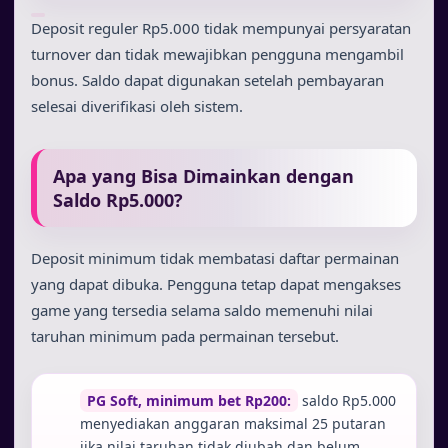
Deposit reguler Rp5.000 tidak mempunyai persyaratan
turnover dan tidak mewajibkan pengguna mengambil
bonus. Saldo dapat digunakan setelah pembayaran
selesai diverifikasi oleh sistem.
5K
Apa yang Bisa Dimainkan dengan
Saldo Rp5.000?
Deposit minimum tidak membatasi daftar permainan
yang dapat dibuka. Pengguna tetap dapat mengakses
game yang tersedia selama saldo memenuhi nilai
taruhan minimum pada permainan tersebut.
PG Soft, minimum bet Rp200:
saldo Rp5.000
menyediakan anggaran maksimal 25 putaran
jika nilai taruhan tidak diubah dan belum