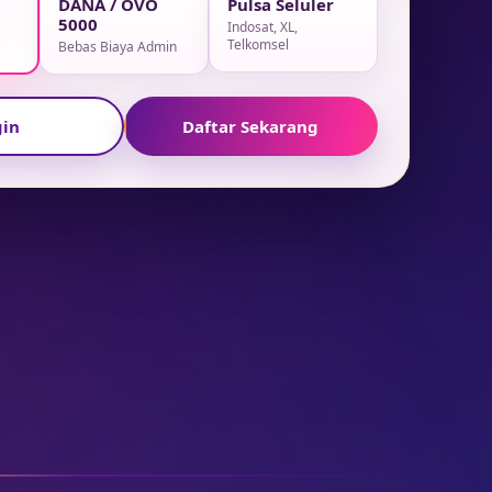
DANA / OVO
Pulsa Seluler
5000
Indosat, XL,
Telkomsel
Bebas Biaya Admin
gin
Daftar Sekarang