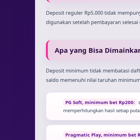
Deposit reguler Rp5.000 tidak mempun
digunakan setelah pembayaran selesai di
Apa yang Bisa Dimainka
Deposit minimum tidak membatasi daft
saldo memenuhi nilai taruhan minimum
PG Soft, minimum bet Rp200:
s
memperhitungkan hasil setiap puta
Pragmatic Play, minimum bet 