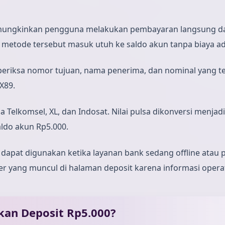
mungkinkan pengguna melakukan pembayaran langsung dari
 metode tersebut masuk utuh ke saldo akun tanpa biaya a
riksa nomor tujuan, nama penerima, dan nominal yang te
X89.
 Telkomsel, XL, dan Indosat. Nilai pulsa dikonversi menjad
aldo akun Rp5.000.
 dapat digunakan ketika layanan bank sedang offline atau p
fer yang muncul di halaman deposit karena informasi opera
an Deposit Rp5.000?