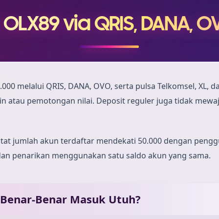
0 OLX89 via QRIS, DANA, O
0 melalui QRIS, DANA, OVO, serta pulsa Telkomsel, XL, da
in atau pemotongan nilai. Deposit reguler juga tidak me
catat jumlah akun terdaftar mendekati 50.000 dengan pengg
 dan penarikan menggunakan satu saldo akun yang sama.
 Benar-Benar Masuk Utuh?