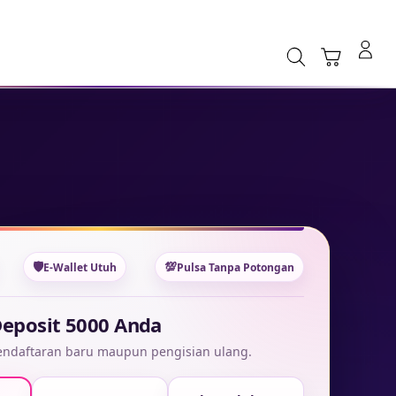
Login/Sign-Up
Cari
Troli
Cari
🛡️
💯
E-Wallet Utuh
Pulsa Tanpa Potongan
 Deposit 5000 Anda
endaftaran baru maupun pengisian ulang.