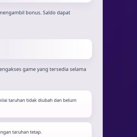
mengambil bonus. Saldo dapat
engakses game yang tersedia selama
lai taruhan tidak diubah dan belum
ngan taruhan tetap.