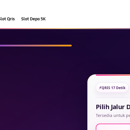
Slot Qris
Slot Depo 5K
⚡
QRIS 17 Detik
Pilih Jalur
Tersedia untuk p