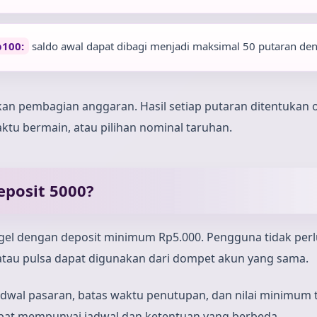
100:
saldo awal dapat dibagi menjadi maksimal 50 putaran den
n pembagian anggaran. Hasil setiap putaran ditentukan o
ktu bermain, atau pilihan nominal taruhan.
eposit 5000?
el dengan deposit minimum Rp5.000. Pengguna tidak perl
atau pulsa dapat digunakan dari dompet akun yang sama.
dwal pasaran, batas waktu penutupan, dan nilai minimum 
pat mempunyai jadwal dan ketentuan yang berbeda.