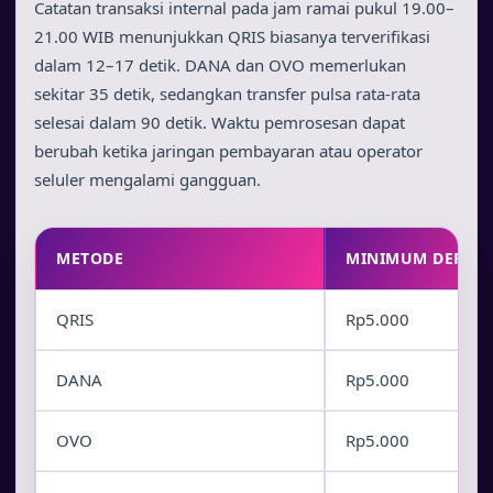
Catatan transaksi internal pada jam ramai pukul 19.00–
21.00 WIB menunjukkan QRIS biasanya terverifikasi
dalam 12–17 detik. DANA dan OVO memerlukan
sekitar 35 detik, sedangkan transfer pulsa rata-rata
selesai dalam 90 detik. Waktu pemrosesan dapat
berubah ketika jaringan pembayaran atau operator
seluler mengalami gangguan.
METODE
MINIMUM DEPOSI
QRIS
Rp5.000
DANA
Rp5.000
OVO
Rp5.000