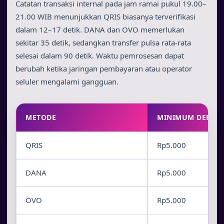
Catatan transaksi internal pada jam ramai pukul 19.00–
21.00 WIB menunjukkan QRIS biasanya terverifikasi
dalam 12–17 detik. DANA dan OVO memerlukan
sekitar 35 detik, sedangkan transfer pulsa rata-rata
selesai dalam 90 detik. Waktu pemrosesan dapat
berubah ketika jaringan pembayaran atau operator
seluler mengalami gangguan.
METODE
MINIMUM DEPOSI
QRIS
Rp5.000
DANA
Rp5.000
OVO
Rp5.000