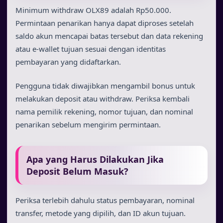
Minimum withdraw OLX89 adalah Rp50.000.
Permintaan penarikan hanya dapat diproses setelah
saldo akun mencapai batas tersebut dan data rekening
atau e-wallet tujuan sesuai dengan identitas
pembayaran yang didaftarkan.
Pengguna tidak diwajibkan mengambil bonus untuk
melakukan deposit atau withdraw. Periksa kembali
nama pemilik rekening, nomor tujuan, dan nominal
penarikan sebelum mengirim permintaan.
Apa yang Harus Dilakukan Jika
Deposit Belum Masuk?
Periksa terlebih dahulu status pembayaran, nominal
transfer, metode yang dipilih, dan ID akun tujuan.