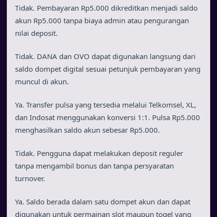
Tidak. Pembayaran Rp5.000 dikreditkan menjadi saldo
akun Rp5.000 tanpa biaya admin atau pengurangan
nilai deposit.
Tidak. DANA dan OVO dapat digunakan langsung dari
saldo dompet digital sesuai petunjuk pembayaran yang
muncul di akun.
Ya. Transfer pulsa yang tersedia melalui Telkomsel, XL,
dan Indosat menggunakan konversi 1:1. Pulsa Rp5.000
menghasilkan saldo akun sebesar Rp5.000.
Tidak. Pengguna dapat melakukan deposit reguler
tanpa mengambil bonus dan tanpa persyaratan
turnover.
Ya. Saldo berada dalam satu dompet akun dan dapat
digunakan untuk permainan slot maupun togel yang