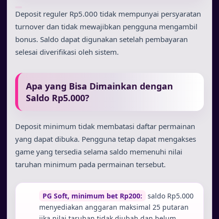
Deposit reguler Rp5.000 tidak mempunyai persyaratan
turnover dan tidak mewajibkan pengguna mengambil
bonus. Saldo dapat digunakan setelah pembayaran
selesai diverifikasi oleh sistem.
5K
Apa yang Bisa Dimainkan dengan
Saldo Rp5.000?
Deposit minimum tidak membatasi daftar permainan
yang dapat dibuka. Pengguna tetap dapat mengakses
game yang tersedia selama saldo memenuhi nilai
taruhan minimum pada permainan tersebut.
PG Soft, minimum bet Rp200:
saldo Rp5.000
menyediakan anggaran maksimal 25 putaran
jika nilai taruhan tidak diubah dan belum