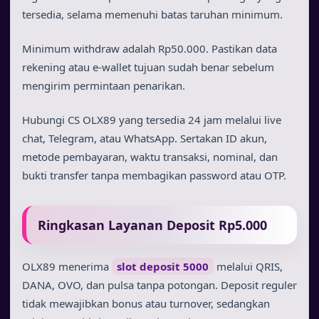
tersedia, selama memenuhi batas taruhan minimum.
Minimum withdraw adalah Rp50.000. Pastikan data
rekening atau e-wallet tujuan sudah benar sebelum
mengirim permintaan penarikan.
Hubungi CS OLX89 yang tersedia 24 jam melalui live
chat, Telegram, atau WhatsApp. Sertakan ID akun,
metode pembayaran, waktu transaksi, nominal, dan
bukti transfer tanpa membagikan password atau OTP.
Ringkasan Layanan Deposit Rp5.000
OLX89 menerima
slot deposit 5000
melalui QRIS,
DANA, OVO, dan pulsa tanpa potongan. Deposit reguler
tidak mewajibkan bonus atau turnover, sedangkan